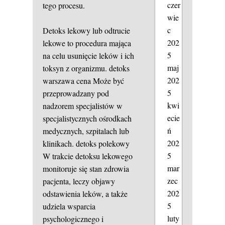
czer
tego procesu.
wie
c
Detoks lekowy lub odtrucie
202
lekowe to procedura mająca
5
na celu usunięcie leków i ich
maj
toksyn z organizmu.
detoks
202
warszawa cena
Może być
5
przeprowadzany pod
kwi
nadzorem specjalistów w
ecie
specjalistycznych ośrodkach
ń
medycznych, szpitalach lub
202
klinikach.
detoks polekowy
5
W trakcie detoksu lekowego
mar
monitoruje się stan zdrowia
zec
pacjenta, leczy objawy
202
odstawienia leków, a także
5
udziela wsparcia
luty
psychologicznego i