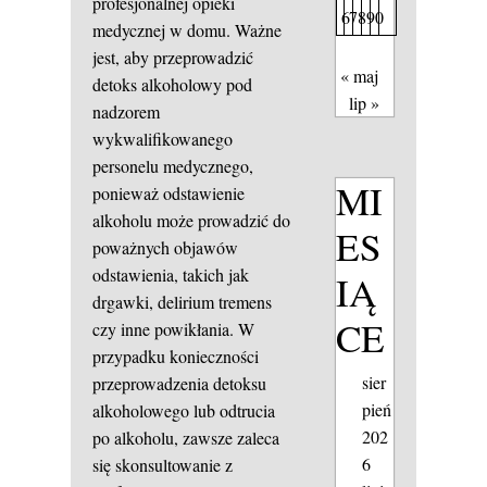
profesjonalnej opieki
6
7
8
9
0
medycznej w domu. Ważne
jest, aby przeprowadzić
« maj
detoks alkoholowy pod
lip »
nadzorem
wykwalifikowanego
personelu medycznego,
MI
ponieważ odstawienie
alkoholu może prowadzić do
ES
poważnych objawów
odstawienia, takich jak
IĄ
drgawki, delirium tremens
CE
czy inne powikłania. W
przypadku konieczności
sier
przeprowadzenia detoksu
pień
alkoholowego lub odtrucia
202
po alkoholu, zawsze zaleca
6
się skonsultowanie z