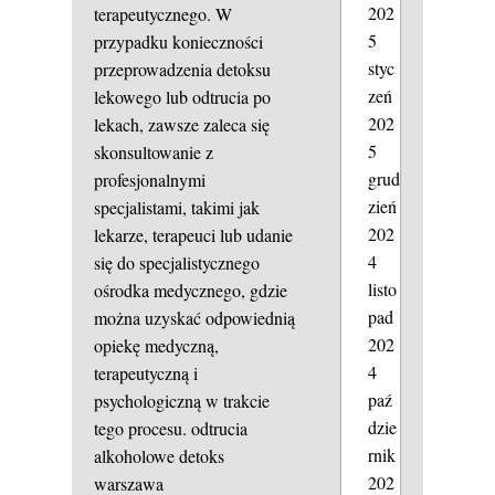
202
terapeutycznego. W
5
przypadku konieczności
styc
przeprowadzenia detoksu
zeń
lekowego lub odtrucia po
202
lekach, zawsze zaleca się
5
skonsultowanie z
grud
profesjonalnymi
zień
specjalistami, takimi jak
202
lekarze, terapeuci lub udanie
4
się do specjalistycznego
listo
ośrodka medycznego, gdzie
pad
można uzyskać odpowiednią
202
opiekę medyczną,
4
terapeutyczną i
paź
psychologiczną w trakcie
dzie
tego procesu.
odtrucia
rnik
alkoholowe
detoks
202
warszawa