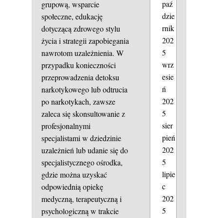
paź
grupową, wsparcie
dzie
społeczne, edukację
rnik
dotyczącą zdrowego stylu
202
życia i strategii zapobiegania
5
nawrotom uzależnienia. W
wrz
przypadku konieczności
esie
przeprowadzenia detoksu
ń
narkotykowego lub odtrucia
202
po narkotykach, zawsze
5
zaleca się skonsultowanie z
sier
profesjonalnymi
pień
specjalistami w dziedzinie
202
uzależnień lub udanie się do
5
specjalistycznego ośrodka,
lipie
gdzie można uzyskać
c
odpowiednią opiekę
202
medyczną, terapeutyczną i
5
psychologiczną w trakcie