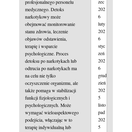
zec
profesjonalnego personelu
202
medycznego. Detoks
6
narkotykowy może
luty
obejmować monitorowanie
202
stanu zdrowia, leczenie
6
objawów odstawienia,
styc
terapię i wsparcie
zeń
psychologiczne. Proces
202
detoksu po narkotykach lub
6
odtrucia po narkotykach ma
grud
na celu nie tylko
zień
oczyszczenie organizmu, ale
202
także pomaga w stabilizacji
5
funkcji fizjologicznych i
listo
psychologicznych. Może
pad
wymagać wieloaspektowego
202
podejścia, włączając w to
5
terapię indywidualną lub