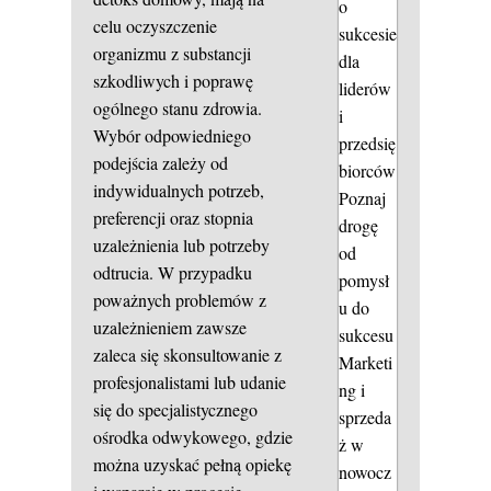
o
celu oczyszczenie
sukcesie
organizmu z substancji
dla
szkodliwych i poprawę
liderów
ogólnego stanu zdrowia.
i
Wybór odpowiedniego
przedsię
podejścia zależy od
biorców
indywidualnych potrzeb,
Poznaj
preferencji oraz stopnia
drogę
uzależnienia lub potrzeby
od
odtrucia. W przypadku
pomysł
poważnych problemów z
u do
uzależnieniem zawsze
sukcesu
zaleca się skonsultowanie z
Marketi
profesjonalistami lub udanie
ng i
się do specjalistycznego
sprzeda
ośrodka odwykowego, gdzie
ż w
można uzyskać pełną opiekę
nowocz