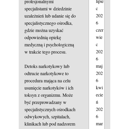
lipie
profesjonalnymi
c
specjalistami w dziedzinie
202
uzależnień lub udanie się do
6
specjalistycznego ośrodka,
czer
gdzie można uzyskać
wie
odpowiednią opiekę
c
medyczną i psychologiczną
202
w trakcie tego procesu.
6
maj
Detoks narkotykowy lub
202
odtrucie narkotykowe to
6
procedura mająca na celu
kwi
usunięcie narkotyków i ich
ecie
toksyn z organizmu. Może
ń
być przeprowadzany w
202
specjalistycznych ośrodkach
6
odwykowych, szpitalach,
mar
klinikach lub pod nadzorem