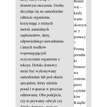
Branie
domowym otoczeniu. Osoba
wie –
decyduje się na samodzielne
kiedy
odtrucie organizmu,
warto
korzystając z różnych
skorzyst
metod, naturalnych
ać z
suplementów, diety,
pomocy
odpowiedniego nawadniania
?
i innych środków
Poznaj
wspomagających
poradni
oczyszczanie organizmu z
ki
toksyn. Detoks domowy
bizneso
może być wykonywany
we
samodzielnie lub pod okiem
cenione
specjalisty, który udziela
przez
porad i wsparcia w procesie
czytelni
odtruwania. Oba podejścia,
ków
czy to prywatny odwyk czy
Książki
detoks domowy, mają na