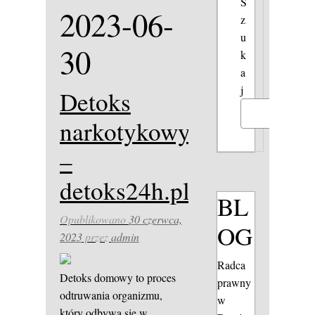
S
2023-06-
z
u
30
k
a
j
Detoks
Szukaj
narkotykowy
–
detoks24h.pl
BL
Opublikowano
30 czerwca,
OG
2023
przez
admin
Radca
Detoks domowy to proces
prawny
odtruwania organizmu,
w
który odbywa się w