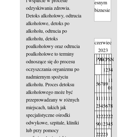
i wsparcie w procesie
esnym
odzyskiwania zdrowia.
biznesie
Detoks alkoholowy, odtrucia
alkoholowe, detoks po
alkoholu, odtrucia po
alkoholu, detoks
czerwiec
poalkoholowy oraz odtrucia
2023
poalkoholowe to terminy
P
W
Ś
C
P
S
N
odnoszące się do procesu
oczyszczania organizmu po
1
2
3
4
nadmiernym spożyciu
1
1
5
6
7
8
9
alkoholu. Proces detoksu
0
1
alkoholowego może być
1
1
1
1
1
1
1
przeprowadzany w różnych
2
3
4
5
6
7
8
miejscach, takich jak
specjalistyczne ośrodki
1
2
2
2
2
2
2
odwykowe, szpitale, kliniki
9
0
1
2
3
4
5
lub przy pomocy
2
2
2
2
3