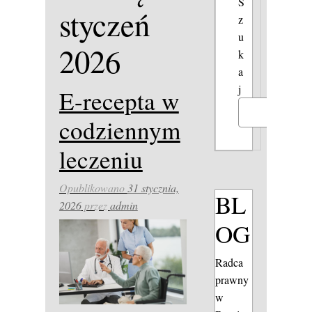
S
styczeń
z
u
2026
k
a
j
E-recepta w
Szukaj
codziennym
leczeniu
Opublikowano
31 stycznia,
BL
2026
przez
admin
OG
Radca
prawny
w