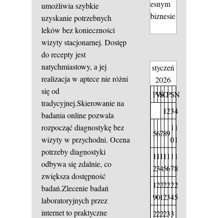
esnym
umożliwia szybkie
biznesie
uzyskanie potrzebnych
leków bez konieczności
wizyty stacjonarnej. Dostęp
do recepty jest
natychmiastowy, a jej
styczeń
realizacja w aptece nie różni
2026
się od
P
W
Ś
C
P
S
N
tradycyjnej.Skierowanie na
1
2
3
4
badania online pozwala
1
1
rozpocząć diagnostykę bez
5
6
7
8
9
0
1
wizyty w przychodni. Ocena
potrzeby diagnostyki
1
1
1
1
1
1
1
odbywa się zdalnie, co
2
3
4
5
6
7
8
zwiększa dostępność
1
2
2
2
2
2
2
badań.Zlecenie badań
9
0
1
2
3
4
5
laboratoryjnych przez
internet to praktyczne
2
2
2
2
3
3