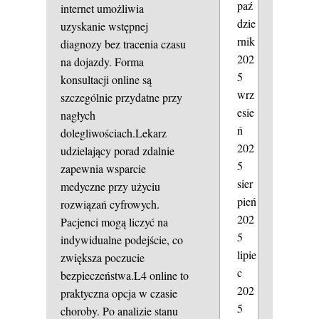
paź
internet umożliwia
dzie
uzyskanie wstępnej
rnik
diagnozy bez tracenia czasu
202
na dojazdy. Forma
5
konsultacji online są
wrz
szczególnie przydatne przy
esie
nagłych
ń
dolegliwościach.Lekarz
202
udzielający porad zdalnie
5
zapewnia wsparcie
sier
medyczne przy użyciu
pień
rozwiązań cyfrowych.
202
Pacjenci mogą liczyć na
5
indywidualne podejście, co
lipie
zwiększa poczucie
c
bezpieczeństwa.L4 online to
202
praktyczna opcja w czasie
5
choroby. Po analizie stanu