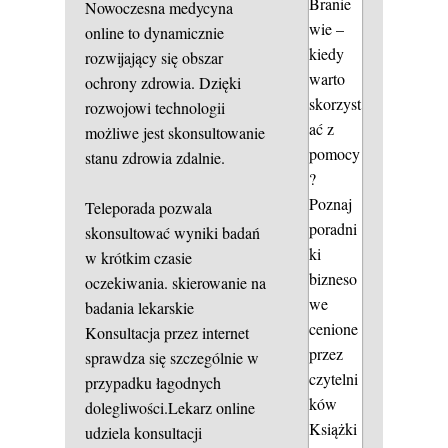
Branie
Nowoczesna medycyna
wie –
online to dynamicznie
kiedy
rozwijający się obszar
warto
ochrony zdrowia. Dzięki
skorzyst
rozwojowi technologii
ać z
możliwe jest skonsultowanie
pomocy
stanu zdrowia zdalnie.
?
Poznaj
Teleporada pozwala
poradni
skonsultować wyniki badań
ki
w krótkim czasie
bizneso
oczekiwania.
skierowanie na
we
badania lekarskie
cenione
Konsultacja przez internet
przez
sprawdza się szczególnie w
czytelni
przypadku łagodnych
ków
dolegliwości.Lekarz online
Książki
udziela konsultacji