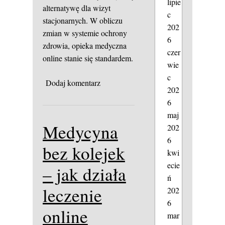
lipie
alternatywę dla wizyt
c
stacjonarnych. W obliczu
202
zmian w systemie ochrony
6
zdrowia, opieka medyczna
czer
online stanie się standardem.
wie
c
Dodaj komentarz
202
6
maj
Medycyna
202
6
bez kolejek
kwi
ecie
– jak działa
ń
leczenie
202
6
online
mar