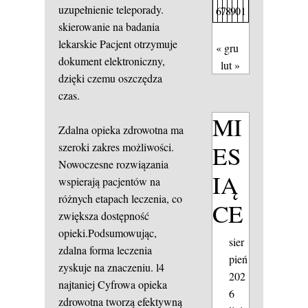
uzupełnienie teleporady.
6
7
8
9
0
1
skierowanie na badania
lekarskie
Pacjent otrzymuje
« gru
dokument elektroniczny,
lut »
dzięki czemu oszczędza
czas.
MI
Zdalna opieka zdrowotna ma
ES
szeroki zakres możliwości.
Nowoczesne rozwiązania
IĄ
wspierają pacjentów na
różnych etapach leczenia, co
CE
zwiększa dostępność
opieki.Podsumowując,
sier
zdalna forma leczenia
pień
zyskuje na znaczeniu.
l4
202
najtaniej
Cyfrowa opieka
6
zdrowotna tworzą efektywną