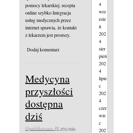
4
pomocy lekarskiej.
recepta
wrz
online szybko
Integracja
esie
usług medycznych przez
ń
internet sprawia, że kontakt
202
z lekarzem jest prostszy.
4
sier
Dodaj komentarz
pień
202
4
Medycyna
lipie
c
przyszłości
202
dostępna
4
czer
dziś
wie
c
Opublikowano
31 stycznia,
202