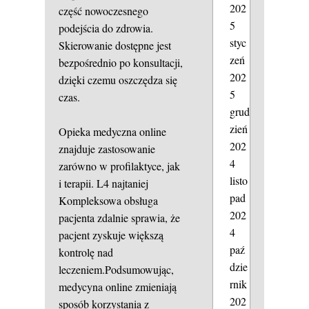
202
część nowoczesnego
5
podejścia do zdrowia.
styc
Skierowanie dostępne jest
zeń
bezpośrednio po konsultacji,
202
dzięki czemu oszczędza się
5
czas.
grud
zień
Opieka medyczna online
202
znajduje zastosowanie
4
zarówno w profilaktyce, jak
listo
i terapii.
L4 najtaniej
pad
Kompleksowa obsługa
202
pacjenta zdalnie sprawia, że
4
pacjent zyskuje większą
paź
kontrolę nad
dzie
leczeniem.Podsumowując,
rnik
medycyna online zmieniają
202
sposób korzystania z