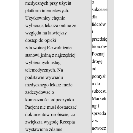
o
medycznych przy użyciu
sukcesie
platform internetowych.
dla
Użytkownicy chętnie
liderów
wybierają lekarza online ze
i
względu na łatwiejszy
przedsię
dostęp do opieki
biorców
zdrowotnej.E-zwolnienie
Poznaj
stanowi jedną z najczęściej
drogę
wybieranych usług
od
telemedycznych. Na
pomysł
podstawie wywiadu
u do
medycznego lekarz może
sukcesu
zadecydować o
Marketi
konieczności odpoczynku.
ng i
Pacjent nie musi dostarczać
sprzeda
dokumentów osobiście, co
ż w
zwiększa wygodę.Recepta
nowocz
wystawiona zdalnie