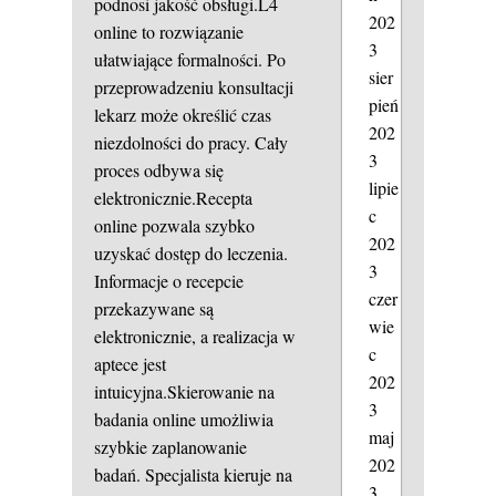
podnosi jakość obsługi.L4
202
online to rozwiązanie
3
ułatwiające formalności. Po
sier
przeprowadzeniu konsultacji
pień
lekarz może określić czas
202
niezdolności do pracy. Cały
3
proces odbywa się
lipie
elektronicznie.Recepta
c
online pozwala szybko
202
uzyskać dostęp do leczenia.
3
Informacje o recepcie
czer
przekazywane są
wie
elektronicznie, a realizacja w
c
aptece jest
202
intuicyjna.Skierowanie na
3
badania online umożliwia
maj
szybkie zaplanowanie
202
badań. Specjalista kieruje na
3