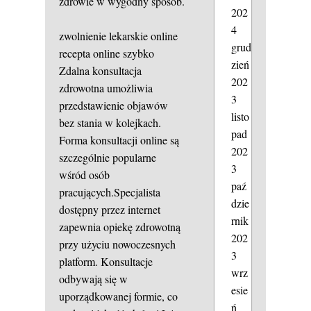
zdrowie w wygodny sposób.
202
4
zwolnienie lekarskie online
grud
recepta online szybko
zień
Zdalna konsultacja
202
zdrowotna umożliwia
3
przedstawienie objawów
listo
bez stania w kolejkach.
pad
Forma konsultacji online są
202
szczególnie popularne
3
wśród osób
paź
pracujących.Specjalista
dzie
dostępny przez internet
rnik
zapewnia opiekę zdrowotną
202
przy użyciu nowoczesnych
3
platform. Konsultacje
wrz
odbywają się w
esie
uporządkowanej formie, co
ń