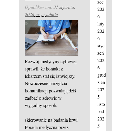
zec
Opublikowano
31 stycznia,
202
2026
przez
admin
6
luty
202
6
styc
zeń
202
Rozwój medycyny cyfrowej
6
sprawił, że kontakt z
grud
lekarzem stał się łatwiejszy.
zień
Nowoczesne narzędzia
202
komunikacji pozwalają dziś
5
zadbać o zdrowie w
listo
wygodny sposób.
pad
202
skierowanie na badania krwi
5
Porada medyczna przez