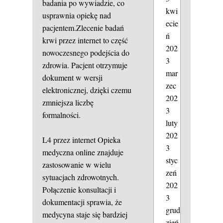
badania po wywiadzie, co
kwi
usprawnia opiekę nad
ecie
pacjentem.Zlecenie badań
ń
krwi przez internet to część
202
nowoczesnego podejścia do
3
zdrowia. Pacjent otrzymuje
mar
dokument w wersji
zec
elektronicznej, dzięki czemu
202
zmniejsza liczbę
3
formalności.
luty
202
L4 przez internet
Opieka
3
medyczna online znajduje
styc
zastosowanie w wielu
zeń
sytuacjach zdrowotnych.
202
Połączenie konsultacji i
3
dokumentacji sprawia, że
grud
medycyna staje się bardziej
zień