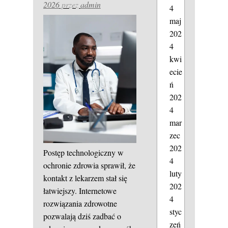
2026
przez
admin
4
maj
202
4
kwi
ecie
ń
202
4
mar
zec
202
Postęp technologiczny w
4
ochronie zdrowia sprawił, że
luty
kontakt z lekarzem stał się
202
łatwiejszy. Internetowe
4
rozwiązania zdrowotne
styc
pozwalają dziś zadbać o
zeń