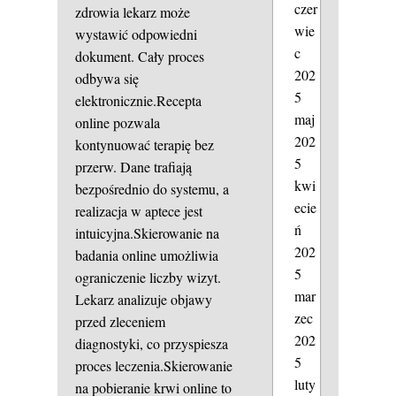
czer
zdrowia lekarz może
wie
wystawić odpowiedni
c
dokument. Cały proces
202
odbywa się
5
elektronicznie.Recepta
maj
online pozwala
202
kontynuować terapię bez
5
przerw. Dane trafiają
kwi
bezpośrednio do systemu, a
ecie
realizacja w aptece jest
ń
intuicyjna.Skierowanie na
202
badania online umożliwia
5
ograniczenie liczby wizyt.
mar
Lekarz analizuje objawy
zec
przed zleceniem
202
diagnostyki, co przyspiesza
5
proces leczenia.Skierowanie
luty
na pobieranie krwi online to