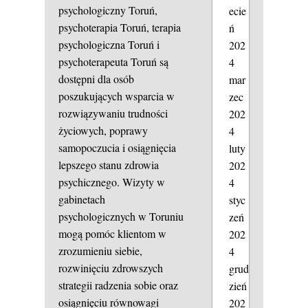
psychologiczny Toruń,
ecie
psychoterapia Toruń, terapia
ń
psychologiczna Toruń i
202
psychoterapeuta Toruń są
4
dostępni dla osób
mar
poszukujących wsparcia w
zec
rozwiązywaniu trudności
202
życiowych, poprawy
4
samopoczucia i osiągnięcia
luty
lepszego stanu zdrowia
202
psychicznego. Wizyty w
4
gabinetach
styc
psychologicznych w Toruniu
zeń
mogą pomóc klientom w
202
zrozumieniu siebie,
4
rozwinięciu zdrowszych
grud
strategii radzenia sobie oraz
zień
osiągnięciu równowagi
202