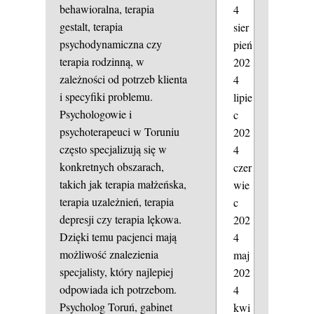
behawioralna, terapia
4
gestalt, terapia
sier
psychodynamiczna czy
pień
terapia rodzinną, w
202
zależności od potrzeb klienta
4
i specyfiki problemu.
lipie
Psychologowie i
c
psychoterapeuci w Toruniu
202
często specjalizują się w
4
konkretnych obszarach,
czer
takich jak terapia małżeńska,
wie
terapia uzależnień, terapia
c
depresji czy terapia lękowa.
202
Dzięki temu pacjenci mają
4
możliwość znalezienia
maj
specjalisty, który najlepiej
202
odpowiada ich potrzebom.
4
Psycholog Toruń, gabinet
kwi