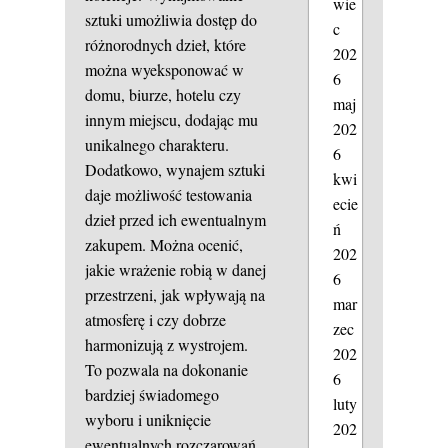
wie
sztuki umożliwia dostęp do
c
różnorodnych dzieł, które
202
można wyeksponować w
6
domu, biurze, hotelu czy
maj
innym miejscu, dodając mu
202
unikalnego charakteru.
6
Dodatkowo, wynajem sztuki
kwi
daje możliwość testowania
ecie
dzieł przed ich ewentualnym
ń
zakupem. Można ocenić,
202
jakie wrażenie robią w danej
6
przestrzeni, jak wpływają na
mar
atmosferę i czy dobrze
zec
harmonizują z wystrojem.
202
To pozwala na dokonanie
6
bardziej świadomego
luty
wyboru i uniknięcie
202
ewentualnych rozczarowań.