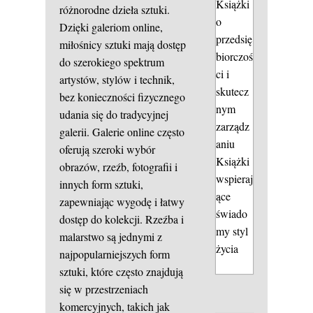
Książki
różnorodne dzieła sztuki.
o
Dzięki galeriom online,
przedsię
miłośnicy sztuki mają dostęp
biorczoś
do szerokiego spektrum
ci i
artystów, stylów i technik,
skutecz
bez konieczności fizycznego
nym
udania się do tradycyjnej
zarządz
galerii. Galerie online często
aniu
oferują szeroki wybór
Książki
obrazów, rzeźb, fotografii i
wspieraj
innych form sztuki,
ące
zapewniając wygodę i łatwy
świado
dostęp do kolekcji. Rzeźba i
my styl
malarstwo są jednymi z
życia
najpopularniejszych form
sztuki, które często znajdują
się w przestrzeniach
komercyjnych, takich jak