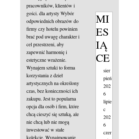
pracowników, klientów i
gości.
dla artysty
Wybór
MI
odpowiednich obrazów do
ES
firmy czy hotelu powinien
brać pod uwagę charakter i
IĄ
cel przestrzeni, aby
zapewnić harmonię i
CE
estetyczne wrażenie.
Wynajem sztuki to forma
sier
korzystania z dzieł
pień
artystycznych na określony
202
czas, bez konieczności ich
6
zakupu. Jest to popularna
lipie
opcja dla osób i firm, które
c
chcą cieszyć się sztuką, ale
202
nie chcą lub nie mogą
6
inwestować w stałe
czer
kolekcje. Wynajmowanie