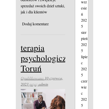
wrz
sprzedaż swoich dzieł sztuki,
esie
jak i dla klientów
ń
202
Dodaj komentarz
5
sier
pień
202
terapia
5
psychologiczna
lipie
c
Toruń
202
5
Opublikowano
10 czerwca,
czer
2023
przez
admin
wie
c
202
5