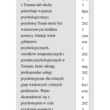
z Torunia lub okolic
3
potrzebuje wsparcia
lipie
psychologicznego,
c
psycholog Toruń może być
202
wartościowym źródłem
3
pomocy. Istnieje wiele
czer
gabinetów
wie
psychologicznych,
c
ośrodków terapeutycznych i
202
poradni psychologicznych w
3
Toruniu, które oferują
maj
profesjonalne usługi
202
psychologiczne dla różnych
3
grup wiekowych i różnych
kwi
problemów. Warto
ecie
skonsultować się z
ń
psychologiem w celu
202
uzyskania wsparcia i
3