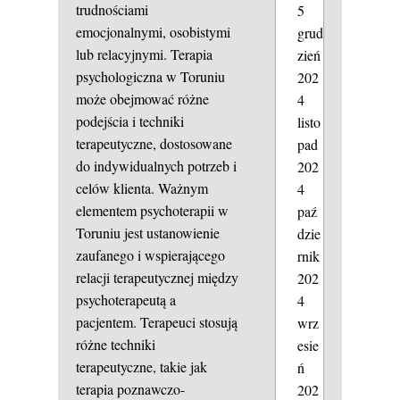
trudnościami
5
emocjonalnymi, osobistymi
grud
lub relacyjnymi. Terapia
zień
psychologiczna w Toruniu
202
może obejmować różne
4
podejścia i techniki
listo
terapeutyczne, dostosowane
pad
do indywidualnych potrzeb i
202
celów klienta. Ważnym
4
elementem psychoterapii w
paź
Toruniu jest ustanowienie
dzie
zaufanego i wspierającego
rnik
relacji terapeutycznej między
202
psychoterapeutą a
4
pacjentem. Terapeuci stosują
wrz
różne techniki
esie
terapeutyczne, takie jak
ń
terapia poznawczo-
202