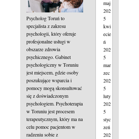
maj
202
Psycholog Toruń to
5
specjalista z zakresu
kwi
psychologii, który oferuje
ecie
profesjonalne usługi w
ń
obszarze zdrowia
202
psychicznego. Gabinet
5
psychologiczny w Toruniu
mar
jest miejscem, gdzie osoby
zec
poszukujące wsparcia i
202
pomocy mogą skonsultować
5
się z doświadczonym
luty
psychologiem. Psychoterapia
202
w Toruniu jest procesem
5
terapeutycznym, który ma na
styc
celu pomoc pacjentom w
zeń
radzeniu sobie z
202