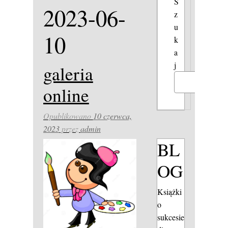
S
2023-06-
z
u
10
k
a
j
galeria
Szukaj
online
Opublikowano
10 czerwca,
2023
przez
admin
BL
OG
Książki
o
sukcesie