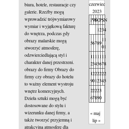
czerwiec
biura, hotele, restauracje czy
2023
galerie. Rzeźby mogą
wprowadzić trójwymiarowy
P
W
Ś
C
P
S
N
wymiar i wyjątkową fakturę
1
2
3
4
do wnętrza, podczas gdy
1
1
obrazy malarskie mogą
5
6
7
8
9
0
1
stworzyć atmosferę,
odzwierciedlającą styl i
1
1
1
1
1
1
1
charakter danej przestrzeni.
2
3
4
5
6
7
8
obrazy do firmy
Obrazy do
1
2
2
2
2
2
2
firmy czy obrazy do hotelu
9
0
1
2
3
4
5
to ważny element wystroju
2
2
2
2
3
wnętrz komercyjnych.
6
7
8
9
0
Dzieła sztuki mogą być
dostosowane do stylu i
wizerunku danej firmy, a
« maj
także tworzyć przyjemną i
lip »
atrakcyjną atmosferę dla