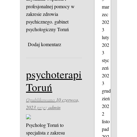
profesjonalnej pomocy w
mar
zakresie zdrowia
zec
psychicznego.
gabinet
202
psychologiczny Toruń
3
luty
Dodaj komentarz
202
3
styc
zeń
psychoterapia
202
3
Toruń
grud
zień
Opublikowano
10 czerwca,
202
2023
przez
admin
2
listo
Psycholog Toruń to
pad
specjalista z zakresu
202