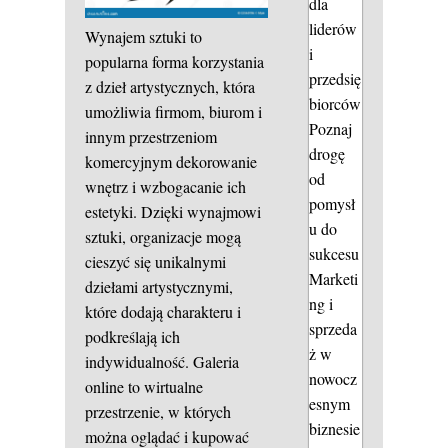
dla
liderów
Wynajem sztuki to
i
popularna forma korzystania
przedsię
z dzieł artystycznych, która
biorców
umożliwia firmom, biurom i
Poznaj
innym przestrzeniom
drogę
komercyjnym dekorowanie
od
wnętrz i wzbogacanie ich
pomysł
estetyki. Dzięki wynajmowi
u do
sztuki, organizacje mogą
sukcesu
cieszyć się unikalnymi
Marketi
dziełami artystycznymi,
ng i
które dodają charakteru i
sprzeda
podkreślają ich
ż w
indywidualność. Galeria
nowocz
online to wirtualne
esnym
przestrzenie, w których
biznesie
można oglądać i kupować