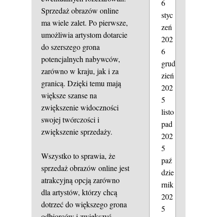
6
Sprzedaż obrazów online
styc
ma wiele zalet. Po pierwsze,
zeń
umożliwia artystom dotarcie
202
do szerszego grona
6
potencjalnych nabywców,
grud
zarówno w kraju, jak i za
zień
granicą. Dzięki temu mają
202
większe szanse na
5
zwiększenie widoczności
listo
swojej twórczości i
pad
zwiększenie sprzedaży.
202
5
Wszystko to sprawia, że
paź
sprzedaż obrazów online jest
dzie
atrakcyjną opcją zarówno
rnik
dla artystów, którzy chcą
202
dotrzeć do większego grona
5
odbiorców i zwiększyć