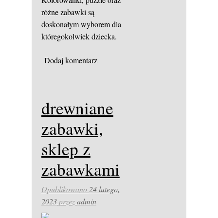
różne zabawki są
doskonałym wyborem dla
któregokolwiek dziecka.
Dodaj komentarz
drewniane
zabawki,
sklep z
zabawkami
Opublikowano
24 lutego,
2023
przez
admin