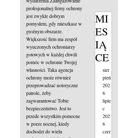
wydarzenia.Zaangażowanie
profesjonalnej firmy ochrony
MI
jest zwykle dobrym
pomysłem, gdy mieszkasz w
ES
groźnym obszarze.
Większość firm ma zespół
IĄ
wyuczonych ochroniarzy
CE
gotowych w każdej chwili
pomóc w ochronie Twojej
sier
własności. Taka agencja
pień
ochrony może również
202
przeprowadzać notoryczne
6
patrole, żeby
lipie
zagwarantować Tobie
c
bezpieczeństwo. Jest to
202
przede wszystkim pomocne
6
w porze nocnej, kiedy
czer
dochodzi do wielu