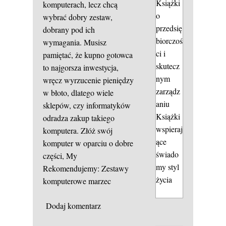
Książki
komputerach, lecz chcą
o
wybrać dobry zestaw,
przedsię
dobrany pod ich
biorczoś
wymagania. Musisz
ci i
pamiętać, że kupno gotowca
skutecz
to najgorsza inwestycja,
nym
wręcz wyrzucenie pieniędzy
zarządz
w błoto, dlatego wiele
aniu
sklepów, czy informatyków
Książki
odradza zakup takiego
wspieraj
komputera. Złóż swój
ące
komputer w oparciu o dobre
świado
części, My
my styl
Rekomendujemy: Zestawy
życia
komputerowe marzec
Dodaj komentarz