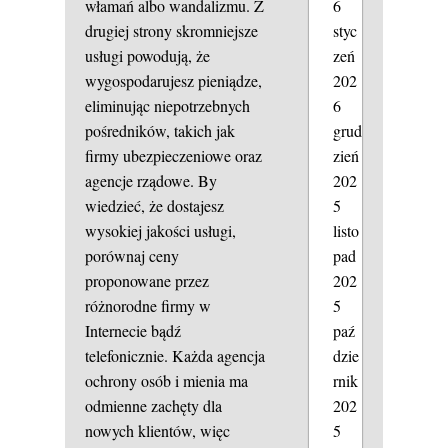
6
włamań albo wandalizmu. Z
styc
drugiej strony skromniejsze
zeń
usługi powodują, że
202
wygospodarujesz pieniądze,
6
eliminując niepotrzebnych
grud
pośredników, takich jak
zień
firmy ubezpieczeniowe oraz
202
agencje rządowe. By
5
wiedzieć, że dostajesz
listo
wysokiej jakości usługi,
pad
porównaj ceny
202
proponowane przez
5
różnorodne firmy w
paź
Internecie bądź
dzie
telefonicznie. Każda agencja
rnik
ochrony osób i mienia ma
202
odmienne zachęty dla
5
nowych klientów, więc