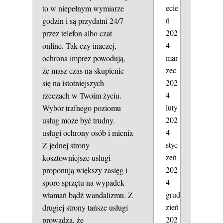
ecie
to w niepełnym wymiarze
ń
godzin i są przydatni 24/7
202
przez telefon albo czat
4
online. Tak czy inaczej,
mar
ochrona imprez powodują,
zec
że masz czas na skupienie
202
się na istotniejszych
4
rzeczach w Twoim życiu.
luty
Wybór trafnego poziomu
202
usług może być trudny.
4
usługi ochrony osób i mienia
styc
Z jednej strony
zeń
kosztowniejsze usługi
202
proponują większy zasięg i
4
sporo sprzętu na wypadek
grud
włamań bądź wandalizmu. Z
zień
drugiej strony tańsze usługi
202
prowadzą, że