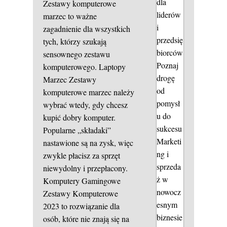
dla
Zestawy komputerowe
liderów
marzec to ważne
i
zagadnienie dla wszystkich
przedsię
tych, którzy szukają
biorców
sensownego zestawu
Poznaj
komputerowego.
Laptopy
drogę
Marzec
Zestawy
od
komputerowe marzec należy
pomysł
wybrać wtedy, gdy chcesz
u do
kupić dobry komputer.
sukcesu
Popularne „składaki”
Marketi
nastawione są na zysk, więc
ng i
zwykle płacisz za sprzęt
sprzeda
niewydolny i przepłacony.
ż w
Komputery Gamingowe
nowocz
Zestawy Komputerowe
esnym
2023 to rozwiązanie dla
biznesie
osób, które nie znają się na