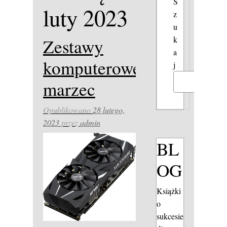
S
luty 2023
z
u
k
Zestawy
a
komputerowe
j
marzec
Szukaj
Opublikowano
28 lutego,
2023
przez
admin
BL
OG
Książki
o
sukcesie