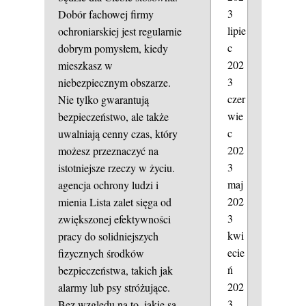
3
Dobór fachowej firmy
lipie
ochroniarskiej jest regularnie
c
dobrym pomysłem, kiedy
202
mieszkasz w
3
niebezpiecznym obszarze.
czer
Nie tylko gwarantują
wie
bezpieczeństwo, ale także
c
uwalniają cenny czas, który
202
możesz przeznaczyć na
3
istotniejsze rzeczy w życiu.
maj
agencja ochrony ludzi i
202
mienia
Lista zalet sięga od
3
zwiększonej efektywności
kwi
pracy do solidniejszych
ecie
fizycznych środków
ń
bezpieczeństwa, takich jak
202
alarmy lub psy stróżujące.
3
Bez względu na to, jakie są