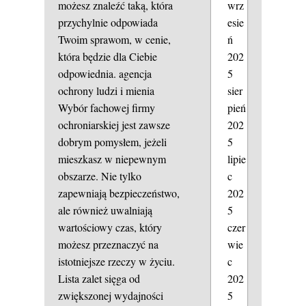
wrz
możesz znaleźć taką, która
esie
przychylnie odpowiada
ń
Twoim sprawom, w cenie,
202
która będzie dla Ciebie
5
odpowiednia.
agencja
sier
ochrony ludzi i mienia
pień
Wybór fachowej firmy
202
ochroniarskiej jest zawsze
5
dobrym pomysłem, jeżeli
lipie
mieszkasz w niepewnym
c
obszarze. Nie tylko
202
zapewniają bezpieczeństwo,
5
ale również uwalniają
czer
wartościowy czas, który
wie
możesz przeznaczyć na
c
istotniejsze rzeczy w życiu.
202
Lista zalet sięga od
5
zwiększonej wydajności