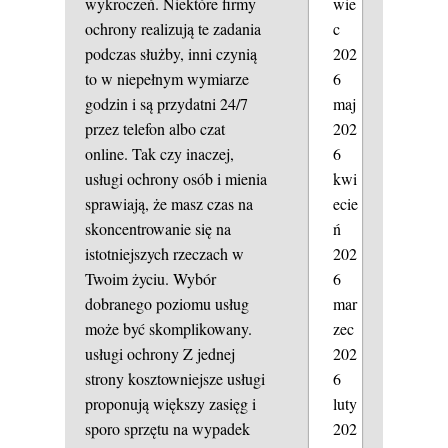
wie
wykroczeń. Niektóre firmy
c
ochrony realizują te zadania
202
podczas służby, inni czynią
6
to w niepełnym wymiarze
maj
godzin i są przydatni 24/7
202
przez telefon albo czat
6
online. Tak czy inaczej,
kwi
usługi ochrony osób i mienia
ecie
sprawiają, że masz czas na
ń
skoncentrowanie się na
202
istotniejszych rzeczach w
6
Twoim życiu. Wybór
mar
dobranego poziomu usług
zec
może być skomplikowany.
202
usługi ochrony
Z jednej
6
strony kosztowniejsze usługi
luty
proponują większy zasięg i
202
sporo sprzętu na wypadek