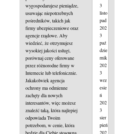
3
wygospodarujesz pieniądze,
listo
usuwając niepotrzebnych
pad
pośredników, takich jak
202
firmy ubezpieczeniowe oraz
3
agencje rządowe. Aby
paź
wiedzieć, że otrzymujesz
dzie
wysokiej jakości usługi,
rnik
porównaj ceny oferowane
202
przez różnorodne firmy w
3
Internecie lub telefonicznie.
wrz
Jakakolwiek agencja
esie
ochrony ma odmienne
ń
zachęty dla nowych
202
interesantów, więc możesz
3
znaleźć taką, która najlepiej
sier
odpowiada Twoim
pień
potrzebom, w cenie, która
202
będzie dla Ciebie stosowna.