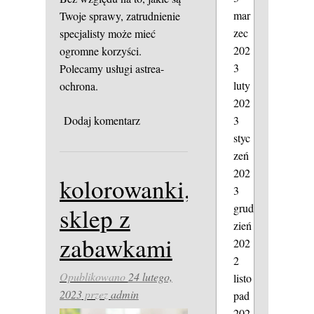
mar
Twoje sprawy, zatrudnienie
zec
specjalisty może mieć
202
ogromne korzyści.
3
Polecamy usługi astrea-
luty
ochrona.
202
3
Dodaj komentarz
styc
zeń
202
kolorowanki,
3
grud
sklep z
zień
zabawkami
202
2
Opublikowano
24 lutego,
listo
2023
przez
admin
pad
202