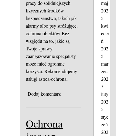
maj
pracy do solidniejszych
202
fizycznych środków
5
bezpieczeństwa, takich jak
kwi
alarmy albo psy stróżujące.
ecie
ochrona obiektów
Bez
ń
względu na to, jakie są
202
Twoje sprawy,
5
zaangażowanie specjalisty
mar
może mieć ogromne
zec
korzyści. Rekomendujemy
202
usługi astrea-ochrona.
5
Dodaj komentarz
luty
202
5
styc
Ochrona
zeń
202