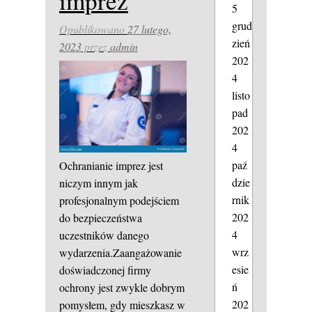
imprez
5
grud
Opublikowano
27 lutego,
zień
2023
przez
admin
202
4
listo
pad
202
4
paź
Ochranianie imprez jest
dzie
niczym innym jak
rnik
profesjonalnym podejściem
202
do bezpieczeństwa
4
uczestników danego
wrz
wydarzenia.Zaangażowanie
esie
doświadczonej firmy
ń
ochrony jest zwykle dobrym
202
pomysłem, gdy mieszkasz w