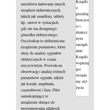
Książki
umożliwia ładowanie innych
o
urządzeń elektronicznych,
przedsię
takich jak smartfony, tablety
biorczoś
itp., nawet w sytuacjach,
ci i
gdy nie ma dostępnego
skutecz
gniazdka elektrycznego.
nym
Oscyloskop to elektroniczne
zarządz
urządzenie pomiarowe, które
aniu
służy do analizy sygnałów
Książki
elektrycznych w czasie
wspieraj
rzeczywistym. Pozwala na
ące
obserwację i analizę różnych
świado
parametrów sygnału, takich
my styl
jak kształt, amplituda,
życia
częstotliwość i faza. Pilot
samokopiujący to
urządzenie służące do
programowania zdalnych