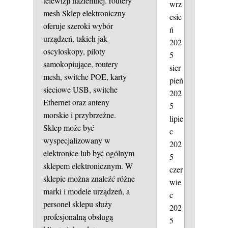
telewizji naziemnej.
routery
wrz
mesh
Sklep elektroniczny
esie
oferuje szeroki wybór
ń
urządzeń, takich jak
202
oscyloskopy, piloty
5
samokopiujące, routery
sier
mesh, switche POE, karty
pień
sieciowe USB, switche
202
Ethernet oraz anteny
5
morskie i przybrzeżne.
lipie
Sklep może być
c
wyspecjalizowany w
202
elektronice lub być ogólnym
5
sklepem elektronicznym. W
czer
sklepie można znaleźć różne
wie
marki i modele urządzeń, a
c
personel sklepu służy
202
profesjonalną obsługą
5