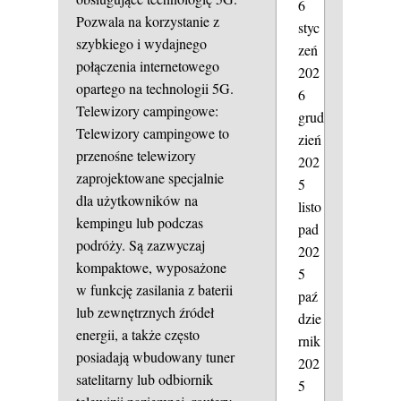
6
Pozwala na korzystanie z
styc
szybkiego i wydajnego
zeń
połączenia internetowego
202
opartego na technologii 5G.
6
Telewizory campingowe:
grud
Telewizory campingowe to
zień
przenośne telewizory
202
zaprojektowane specjalnie
5
dla użytkowników na
listo
kempingu lub podczas
pad
podróży. Są zazwyczaj
202
kompaktowe, wyposażone
5
w funkcję zasilania z baterii
paź
lub zewnętrznych źródeł
dzie
energii, a także często
rnik
posiadają wbudowany tuner
202
satelitarny lub odbiornik
5