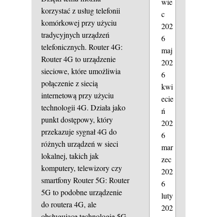
wie
korzystać z usług telefonii
c
komórkowej przy użyciu
202
tradycyjnych urządzeń
6
telefonicznych. Router 4G:
maj
Router 4G to urządzenie
202
sieciowe, które umożliwia
6
połączenie z siecią
kwi
internetową przy użyciu
ecie
technologii 4G. Działa jako
ń
punkt dostępowy, który
202
przekazuje sygnał 4G do
6
różnych urządzeń w sieci
mar
lokalnej, takich jak
zec
komputery, telewizory czy
202
smartfony Router 5G: Router
6
5G to podobne urządzenie
luty
do routera 4G, ale
202
obsługujące technologię 5G.