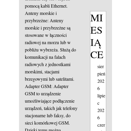
pomocą kabli Ethernet.
Anteny morskie i
MI
przybrzeżne: Anteny
ES
morskie i przybrzeżne są
stosowane w łączności
IĄ
radiowej na morzu lub w
pobliżu wybrzeża. Służą do
CE
komunikacji na falach
radiowych z jednostkami
sier
morskimi, stacjami
pień
brzegowymi lub satelitami.
202
Adapter GSM: Adapter
6
GSM to urządzenie
lipie
umożliwiające podłączenie
c
urządzeń, takich jak telefony
202
stacjonarne lub faksy, do
6
sieci komórkowej GSM.
czer
Dzięki temu można