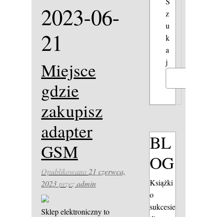
S
2023-06-
z
u
21
k
a
j
Miejsce
Szukaj
gdzie
zakupisz
adapter
BL
GSM
OG
Opublikowano
21 czerwca,
Książki
2023
przez
admin
o
sukcesie
Sklep elektroniczny to