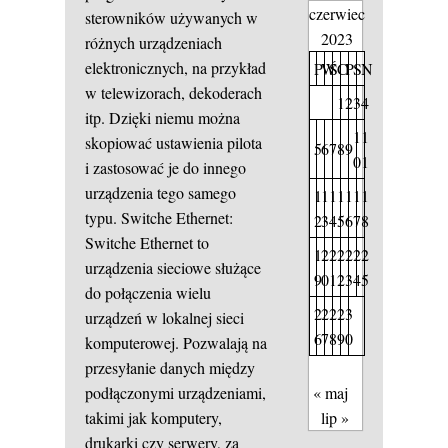
czerwiec
sterowników używanych w
2023
różnych urządzeniach
elektronicznych, na przykład
P
W
Ś
C
P
S
N
w telewizorach, dekoderach
1
2
3
4
itp. Dzięki niemu można
1
1
skopiować ustawienia pilota
5
6
7
8
9
0
1
i zastosować je do innego
urządzenia tego samego
1
1
1
1
1
1
1
typu. Switche Ethernet:
2
3
4
5
6
7
8
Switche Ethernet to
1
2
2
2
2
2
2
urządzenia sieciowe służące
9
0
1
2
3
4
5
do połączenia wielu
2
2
2
2
3
urządzeń w lokalnej sieci
6
7
8
9
0
komputerowej. Pozwalają na
przesyłanie danych między
« maj
podłączonymi urządzeniami,
lip »
takimi jak komputery,
drukarki czy serwery, za