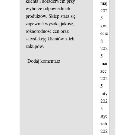
klienta i doradztwem przy
maj
wyborze odpowiednich
202
produktów. Sklep stara się
5
zapewnić wysoką jakość,
kwi
różnorodność cen oraz
ecie
satysfakcję klientów z ich
ń
zakupów.
202
5
Dodaj komentarz
mar
zec
202
5
luty
202
5
styc
zeń
202