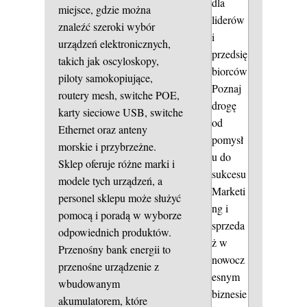
dla
miejsce, gdzie można
liderów
znaleźć szeroki wybór
i
urządzeń elektronicznych,
przedsię
takich jak oscyloskopy,
biorców
piloty samokopiujące,
Poznaj
routery mesh, switche POE,
drogę
karty sieciowe USB, switche
od
Ethernet oraz anteny
pomysł
morskie i przybrzeżne.
u do
Sklep oferuje różne marki i
sukcesu
modele tych urządzeń, a
Marketi
personel sklepu może służyć
ng i
pomocą i poradą w wyborze
sprzeda
odpowiednich produktów.
ż w
Przenośny bank energii to
nowocz
przenośne urządzenie z
esnym
wbudowanym
biznesie
akumulatorem, które