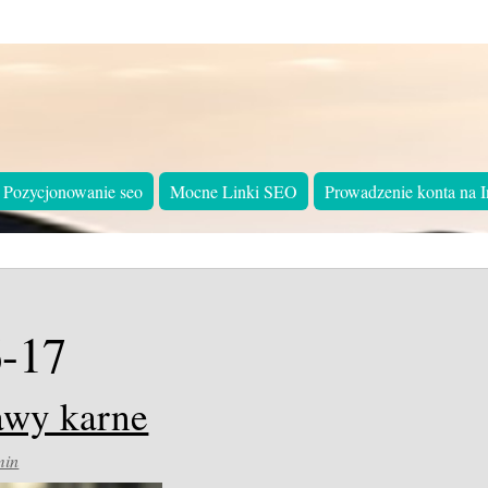
Pozycjonowanie seo
Mocne Linki SEO
Prowadzenie konta na I
-17
awy karne
min