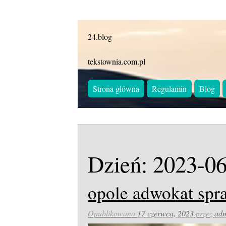
24.blog
tekstownia.com.pl
Strona główna
Regulamin
Blog
Dzień:
2023-06
opole adwokat spr
Opublikowano
17 czerwca, 2023
przez
ad