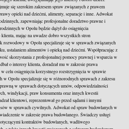
muje się szerokim zakresem spraw związanych z prawem
sprawy opieki nad dziećmi, alimenty, separacje i inne. Adwokat
dzinnych, zapewniając profesjonalne doradztwo prawne i
 rodzinnych w Opolu będzie dążył do osiągnięcia
o klienta, mając na uwadze dobro wszystkich stron
k rozwodowy w Opolu specjalizuje się w sprawach związanych
ku, ustalaniem alimentów i opieką nad dziećmi. Współpracując z
ść skorzystania z profesjonalnej pomocy prawnej i wsparcia w
bał o interesy klienta, doradzał mu w zakresie prawa
 w celu osiągnięcia korzystnego rozstrzygnięcia w sprawie
 w Opolu specjalizuje się w różnorodnych sprawach z zakresu
prawną w sprawach dotyczących umów, odpowiedzialności
h, windykacji, praw konsumenta oraz innych kwestii
zał klientowi, reprezentował go przed sądami i innymi
eresów w sprawach cywilnych. Adwokat od spraw budowlanych w
oświadczenie w zakresie prawa budowlanego. Świadczy usługi
dotyczącymi kontraktów budowlanych, wadliwego
 a także innych kwestii związanych z sektorem budowlanym.