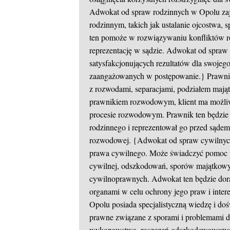
Adwokat od spraw rodzinnych w Opolu zaj
rodzinnym, takich jak ustalanie ojcostwa, 
ten pomoże w rozwiązywaniu konfliktów ro
reprezentację w sądzie. Adwokat od spraw
satysfakcjonujących rezultatów dla swojeg
zaangażowanych w postępowanie.} Prawni
z rozwodami, separacjami, podziałem mająt
prawnikiem rozwodowym, klient ma możliwo
procesie rozwodowym. Prawnik ten będzie d
rodzinnego i reprezentował go przed sądem
rozwodowej. {Adwokat od spraw cywilnych
prawa cywilnego. Może świadczyć pomoc 
cywilnej, odszkodowań, sporów majątkowyc
cywilnoprawnych. Adwokat ten będzie dorad
organami w celu ochrony jego praw i int
Opolu posiada specjalistyczną wiedzę i d
prawne związane z sporami i problemami 
wykonawstwa, roszczeń odszkodowawczych,