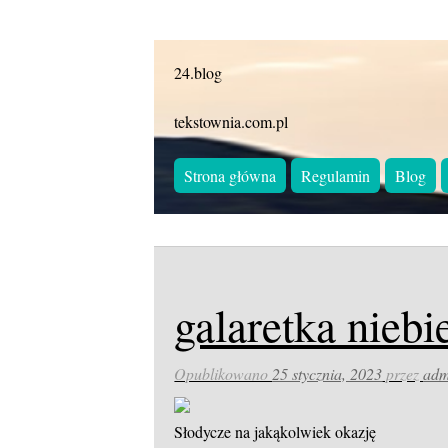
24.blog
tekstownia.com.pl
Strona główna
Regulamin
Blog
galaretka niebi
Opublikowano
25 stycznia, 2023
przez
adm
Słodycze na jakąkolwiek okazję