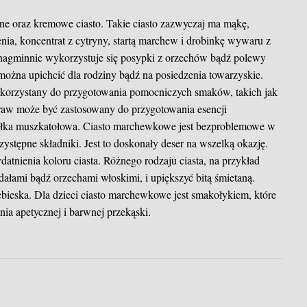
ne oraz kremowe ciasto. Takie ciasto zazwyczaj ma mąkę,
nia, koncentrat z cytryny, startą marchew i drobinkę wywaru z
agminnie wykorzystuje się posypki z orzechów bądź polewy
e można upichcić dla rodziny bądź na posiedzenia towarzyskie.
orzystany do przygotowania pomocniczych smaków, takich jak
raw może być zastosowany do przygotowania esencji
gałka muszkatołowa. Ciasto marchewkowe jest bezproblemowe w
zystępne składniki. Jest to doskonały deser na wszelką okazję.
tnienia koloru ciasta. Różnego rodzaju ciasta, na przykład
łami bądź orzechami włoskimi, i upiększyć bitą śmietaną.
ebieska. Dla dzieci ciasto marchewkowe jest smakołykiem, które
a apetycznej i barwnej przekąski.