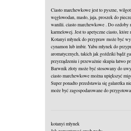
Ciasto marchewkowe jest to pyszne, wilgot
węglowodan, masło, jaja, proszek do piecze
wanilii.
ciasto marchewkowe .
Do ozdoby n
karmelowej. Jest to apetyczne ciasto, któr
Kotanyi młynek do przypraw może być wyk
cynamon lub imbir. Yabu młynek do przyp
aromatycznych, takich jak goździki bądź 
przyrządzeniu i przeważnie skupia łatwo pr
Barwnik złoty może być stosowany do uwyda
ciasto marchewkowe można upiększyć migda
Super ponadto przedstawia się galaretka ni
może być zagospodarowane do przygotowani
kotanyi młynek
Jak zamontować crash pady