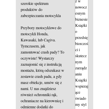
ż w
szerokie spektrum
nowocz
produktów do
esnym
zabezpieczania motocykla
biznesie
Książki
Przybory motocyklowe do
o
motocykli Honda,
przedsię
Kawasaki, lub Cagiva.
biorczoś
Tymczasem, jak
ci i
zamontować crash pady? To
skutecz
oczywiste! Wystarczy
nym
zaznajomić się z instrukcją
zarządz
montażu, którą odszukasz w
aniu
zestawie crash padu, a gdy
Książki
masz obiekcje, umów się z
wspieraj
nami. U nas znajdziesz
ące
również ochronniki rąk,
świado
ochraniacze na kierownicę i
my styl
odmienne dodatki do