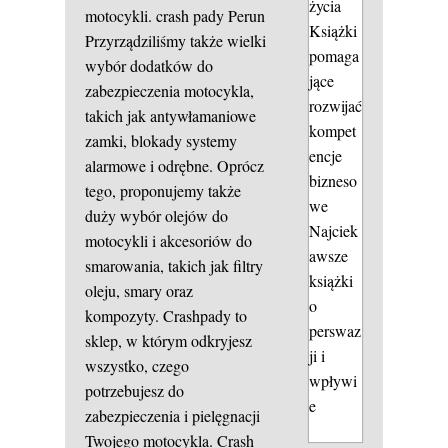
życia
motocykli.
crash pady Perun
Książki
Przyrządziliśmy także wielki
pomaga
wybór dodatków do
jące
zabezpieczenia motocykla,
rozwijać
takich jak antywłamaniowe
kompet
zamki, blokady systemy
encje
alarmowe i odrębne. Oprócz
bizneso
tego, proponujemy także
we
duży wybór olejów do
Najciek
motocykli i akcesoriów do
awsze
smarowania, takich jak filtry
książki
oleju, smary oraz
o
kompozyty. Crashpady to
perswaz
sklep, w którym odkryjesz
ji i
wszystko, czego
wpływi
potrzebujesz do
e
zabezpieczenia i pielęgnacji
Twojego motocykla. Crash