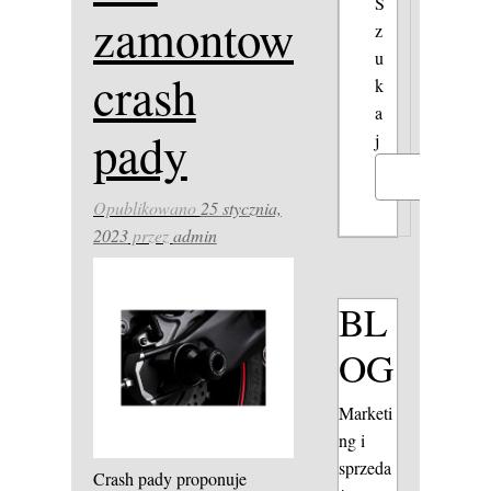
S
zamontować
z
u
crash
k
a
pady
j
Szukaj
Opublikowano
25 stycznia,
2023
przez
admin
BL
OG
Marketi
ng i
sprzeda
Crash pady proponuje