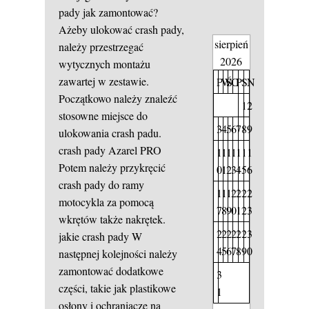
pady jak zamontować?
Ażeby ulokować crash pady,
sierpień
należy przestrzegać
2026
wytycznych montażu
zawartej w zestawie.
P
W
Ś
C
P
S
N
Początkowo należy znaleźć
1
2
stosowne miejsce do
3
4
5
6
7
8
9
ulokowania crash padu.
crash pady Azarel PRO
1
1
1
1
1
1
1
Potem należy przykręcić
0
1
2
3
4
5
6
crash pady do ramy
1
1
1
2
2
2
2
motocykla za pomocą
7
8
9
0
1
2
3
wkrętów także nakrętek.
2
2
2
2
2
2
3
jakie crash pady
W
4
5
6
7
8
9
0
następnej kolejności należy
zamontować dodatkowe
3
części, takie jak plastikowe
1
osłony i ochraniacze na