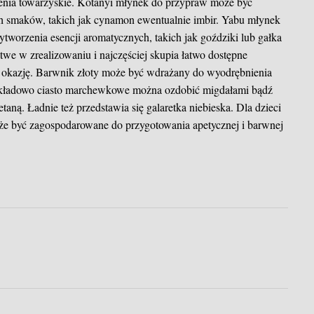
zenia towarzyskie. Kotanyi młynek do przypraw może być
h smaków, takich jak cynamon ewentualnie imbir. Yabu młynek
worzenia esencji aromatycznych, takich jak goździki lub gałka
we w zrealizowaniu i najczęściej skupia łatwo dostępne
aką okazję. Barwnik złoty może być wdrażany do wyodrębnienia
rzykładowo ciasto marchewkowe można ozdobić migdałami bądź
taną. Ładnie też przedstawia się galaretka niebieska. Dla dzieci
oże być zagospodarowane do przygotowania apetycznej i barwnej