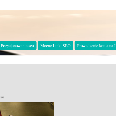
Pozycjonowanie seo
Mocne Linki SEO
Prowadzenie konta na I
in