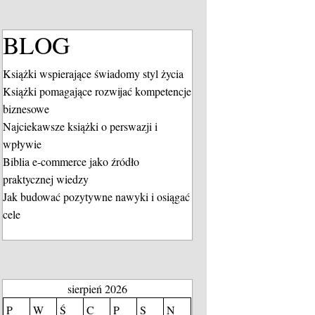
BLOG
Książki wspierające świadomy styl życia
Książki pomagające rozwijać kompetencje
biznesowe
Najciekawsze książki o perswazji i
wpływie
Biblia e-commerce jako źródło
praktycznej wiedzy
Jak budować pozytywne nawyki i osiągać
cele
sierpień 2026
P
W
Ś
C
P
S
N