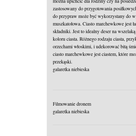
można upichcić dla rodziny czy na posied
zastosowany do przygotowania posiłkowyc
do przypraw może być wykorzystany do wyt
muszkatołowa. Ciasto marchewkowe jest łat
składniki. Jest to idealny deser na wszel
koloru ciasta. Różnego rodzaju ciasta, p
orzechami włoskimi, i udekorować bitą śmie
ciasto marchewkowe jest ciastem, które m
przekąski.
galaretka niebieska
Filmowanie dronem
galaretka niebieska