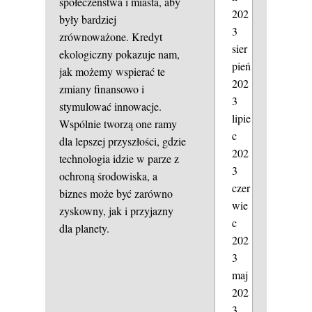
społeczeństwa i miasta, aby
202
były bardziej
3
zrównoważone. Kredyt
sier
ekologiczny pokazuje nam,
pień
jak możemy wspierać te
202
zmiany finansowo i
3
stymulować innowacje.
lipie
Wspólnie tworzą one ramy
c
dla lepszej przyszłości, gdzie
202
technologia idzie w parze z
3
ochroną środowiska, a
czer
biznes może być zarówno
wie
zyskowny, jak i przyjazny
c
dla planety.
202
3
maj
202
3