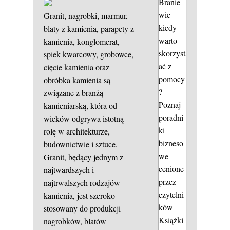
Branie
wie –
Granit, nagrobki, marmur,
kiedy
blaty z kamienia, parapety z
warto
kamienia, konglomerat,
skorzyst
spiek kwarcowy, grobowce,
ać z
cięcie kamienia oraz
pomocy
obróbka kamienia są
?
związane z branżą
Poznaj
kamieniarską, która od
poradni
wieków odgrywa istotną
ki
rolę w architekturze,
bizneso
budownictwie i sztuce.
we
Granit, będący jednym z
cenione
najtwardszych i
przez
najtrwalszych rodzajów
czytelni
kamienia, jest szeroko
ków
stosowany do produkcji
Książki
nagrobków, blatów