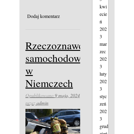
kwi
ecie
Dodaj komentarz
ń
202
3
Rzeczoznawca
mar
zec
samochodowy
202
3
w
luty
Niemczech
202
3
Opublikowano
9 maja, 2024
styc
przez
admin
zeń
202
3
grud
zień