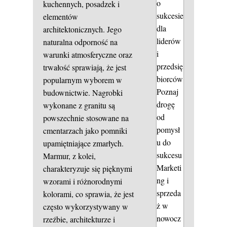
o
kuchennych, posadzek i
sukcesie
elementów
dla
architektonicznych. Jego
liderów
naturalna odporność na
i
warunki atmosferyczne oraz
przedsię
trwałość sprawiają, że jest
biorców
popularnym wyborem w
Poznaj
budownictwie. Nagrobki
drogę
wykonane z granitu są
od
powszechnie stosowane na
pomysł
cmentarzach jako pomniki
u do
upamiętniające zmarłych.
sukcesu
Marmur, z kolei,
Marketi
charakteryzuje się pięknymi
ng i
wzorami i różnorodnymi
sprzeda
kolorami, co sprawia, że jest
ż w
często wykorzystywany w
nowocz
rzeźbie, architekturze i