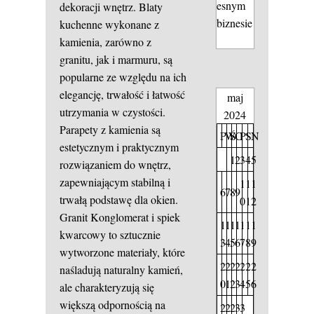
esnym
dekoracji wnętrz. Blaty
biznesie
kuchenne wykonane z
kamienia, zarówno z
granitu, jak i marmuru, są
popularne ze względu na ich
elegancję, trwałość i łatwość
maj
utrzymania w czystości.
2024
Parapety z kamienia są
P
W
Ś
C
P
S
N
estetycznym i praktycznym
1
2
3
4
5
rozwiązaniem do wnętrz,
zapewniającym stabilną i
1
1
1
6
7
8
9
trwałą podstawę dla okien.
0
1
2
Granit
Konglomerat i spiek
1
1
1
1
1
1
1
kwarcowy to sztucznie
3
4
5
6
7
8
9
wytworzone materiały, które
2
2
2
2
2
2
2
naśladują naturalny kamień,
0
1
2
3
4
5
6
ale charakteryzują się
większą odpornością na
2
2
2
3
3