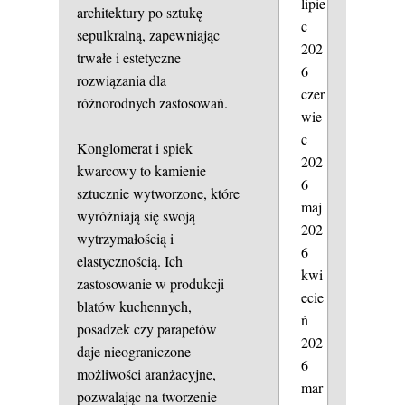
lipie
architektury po sztukę
c
sepulkralną, zapewniając
202
trwałe i estetyczne
6
rozwiązania dla
czer
różnorodnych zastosowań.
wie
c
Konglomerat i spiek
202
kwarcowy to kamienie
6
sztucznie wytworzone, które
maj
wyróżniają się swoją
202
wytrzymałością i
6
elastycznością. Ich
kwi
zastosowanie w produkcji
ecie
blatów kuchennych,
ń
posadzek czy parapetów
202
daje nieograniczone
6
możliwości aranżacyjne,
mar
pozwalając na tworzenie