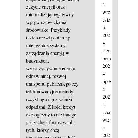
4
zużycie energii oraz
wrz
minimalizują negatywny
esie
wpływ człowieka na
ń
środowisko. Przykłady
202
takich rozwiązań to np.
4
inteligentne systemy
sier
zarządzania energią w
pień
budynkach,
202
wykorzystywanie energii
4
odnawialnej, rozwój
lipie
transportu publicznego czy
c
też innowacyjne metody
202
recyklingu i gospodarki
4
odpadami. Z kolei kredyt
czer
ekologiczny to nic innego
wie
jak zachęta finansowa dla
c
tych, którzy chcą
202
inwestować w przyszłość