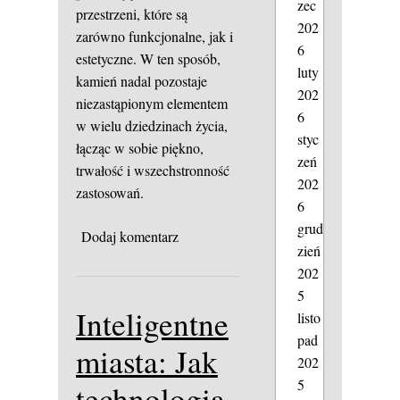
zec
przestrzeni, które są
202
zarówno funkcjonalne, jak i
6
estetyczne. W ten sposób,
luty
kamień nadal pozostaje
202
niezastąpionym elementem
6
w wielu dziedzinach życia,
styc
łącząc w sobie piękno,
zeń
trwałość i wszechstronność
202
zastosowań.
6
grud
Dodaj komentarz
zień
202
5
Inteligentne
listo
pad
miasta: Jak
202
5
technologia