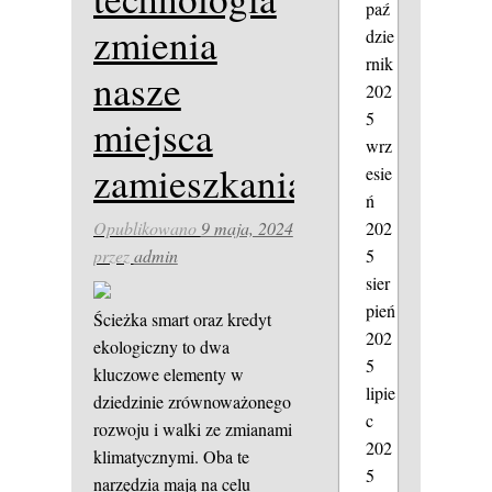
paź
zmienia
dzie
rnik
nasze
202
5
miejsca
wrz
zamieszkania.
esie
ń
202
Opublikowano
9 maja, 2024
5
przez
admin
sier
pień
Ścieżka smart oraz kredyt
202
ekologiczny to dwa
5
kluczowe elementy w
lipie
dziedzinie zrównoważonego
c
rozwoju i walki ze zmianami
202
klimatycznymi. Oba te
5
narzędzia mają na celu