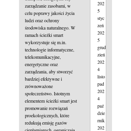
202
zarządzanie zasobami, w
5
celu poprawy jakości życia
styc
ludzi oraz ochrony
zeń
środowiska naturalnego. W
202
ramach ścieżki smart
5
wykorzystuje się m.in.
grud
technologie informatyczne,
zień
telekomunikacyjne,
202
energetyczne oraz
4
zarządzania, aby stworzyć
listo
bardziej efektywne i
pad
zrównoważone
202
społeczeństwo. Istotnym
4
elementem ścieżki smart jest
paź
promowanie rozwiązań
dzie
proekologicznych, które
rnik
redukują emisję gazów
202
cieplarnianych, ograniczają