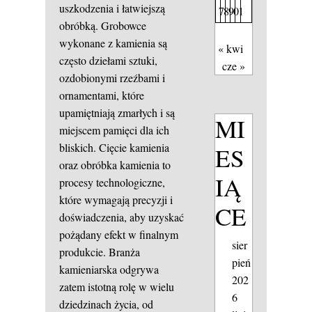
uszkodzenia i łatwiejszą
7
8
9
0
1
obróbką. Grobowce
wykonane z kamienia są
« kwi
często dziełami sztuki,
cze »
ozdobionymi rzeźbami i
ornamentami, które
upamiętniają zmarłych i są
MI
miejscem pamięci dla ich
bliskich. Cięcie kamienia
ES
oraz obróbka kamienia to
IĄ
procesy technologiczne,
które wymagają precyzji i
CE
doświadczenia, aby uzyskać
pożądany efekt w finalnym
sier
produkcie. Branża
pień
kamieniarska odgrywa
202
zatem istotną rolę w wielu
6
dziedzinach życia, od