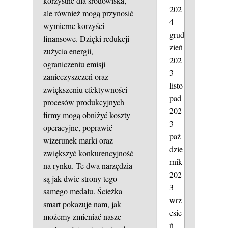
korzystne dla środowiska,
202
ale również mogą przynosić
4
wymierne korzyści
grud
finansowe. Dzięki redukcji
zień
zużycia energii,
202
ograniczeniu emisji
3
zanieczyszczeń oraz
listo
zwiększeniu efektywności
pad
procesów produkcyjnych
202
firmy mogą obniżyć koszty
3
operacyjne, poprawić
paź
wizerunek marki oraz
dzie
zwiększyć konkurencyjność
rnik
na rynku. Te dwa narzędzia
202
są jak dwie strony tego
3
samego medalu. Ścieżka
wrz
smart pokazuje nam, jak
esie
możemy zmieniać nasze
ń