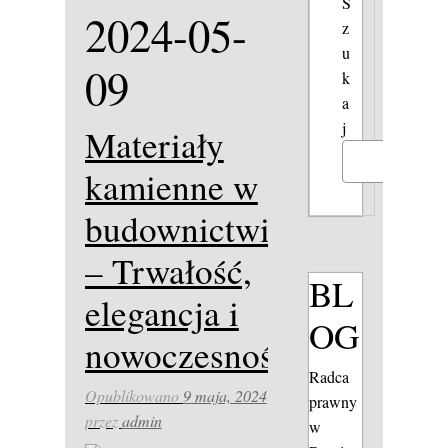
S
2024-05-
z
u
09
k
a
j
Materiały
Szukaj
kamienne w
budownictwie
– Trwałość,
BL
elegancja i
OG
nowoczesność.
Radca
Opublikowano
9 maja, 2024
prawny
przez
admin
w