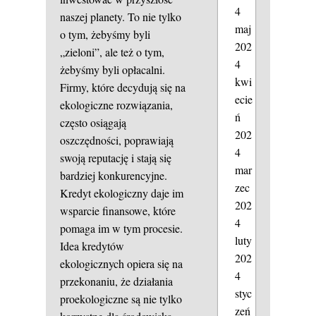
4
naszej planety. To nie tylko
maj
o tym, żebyśmy byli
202
„zieloni”, ale też o tym,
4
żebyśmy byli opłacalni.
kwi
Firmy, które decydują się na
ecie
ekologiczne rozwiązania,
ń
często osiągają
202
oszczędności, poprawiają
4
swoją reputację i stają się
mar
bardziej konkurencyjne.
zec
Kredyt ekologiczny daje im
202
wsparcie finansowe, które
4
pomaga im w tym procesie.
luty
Idea kredytów
202
ekologicznych opiera się na
4
przekonaniu, że działania
styc
proekologiczne są nie tylko
zeń