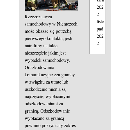
202
2
Rzeczoznawca
listo
samochodowy w Niemczech
pad
może okazać się potrzebą
202
pierwszego kontaktu, jeśli
2
natrafimy na takie
nieszczęście jakim jest
wypadek samochodowy.
Odszkodowania
komunikacyjne zza granicy
w związku za utrate lub
uszkodzenie mienia są
najczęściej wyplacanymi
odszkodowaniami za
granicą. Odszkodowanie
wypłacane za granicą
powinno pokryc caly zakres