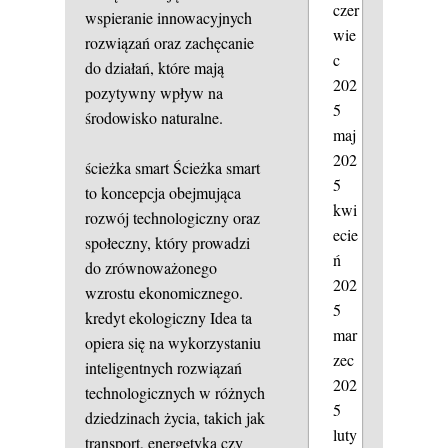
czer
wspieranie innowacyjnych
wie
rozwiązań oraz zachęcanie
c
do działań, które mają
202
pozytywny wpływ na
5
środowisko naturalne.
maj
202
ścieżka smart
Ścieżka smart
5
to koncepcja obejmująca
kwi
rozwój technologiczny oraz
ecie
społeczny, który prowadzi
ń
do zrównoważonego
202
wzrostu ekonomicznego.
5
kredyt ekologiczny
Idea ta
mar
opiera się na wykorzystaniu
zec
inteligentnych rozwiązań
202
technologicznych w różnych
5
dziedzinach życia, takich jak
luty
transport, energetyka czy