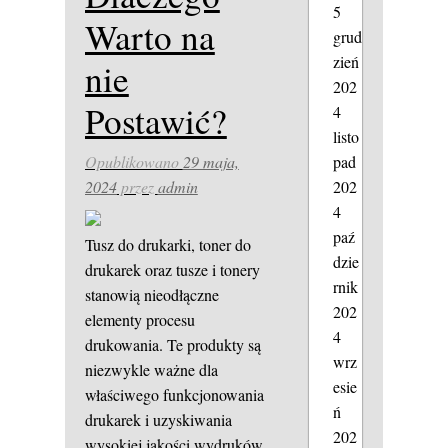
5
Warto na
grud
zień
nie
202
Postawić?
4
listo
pad
Opublikowano
29 maja,
202
2024
przez
admin
4
paź
Tusz do drukarki, toner do
dzie
drukarek oraz tusze i tonery
rnik
stanowią nieodłączne
202
elementy procesu
4
drukowania. Te produkty są
wrz
niezwykle ważne dla
esie
właściwego funkcjonowania
ń
drukarek i uzyskiwania
202
wysokiej jakości wydruków.