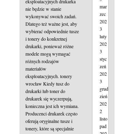
eksploatacyjnych drukarka
mar
nie będzie w stanie
zec
wykonywać swoich zadań.
202
Dlatego też ważne jest, aby
3
wybierać odpowiednie tusze
luty
i tonery do konkretnej
202
drukarki, ponieważ różne
3
modele mogą wymagać
styc
różnych rodzajów
zeń
materiałów
202
eksploatacyjnych.
tonery
3
wrocław
Kiedy tusz do
grud
drukarki lub toner do
zień
drukarek się wyczerpują,
202
konieczna jest ich wymiana.
2
Producenci drukarek często
listo
oferują oryginalne tusze i
pad
tonery, które są specjalnie
202