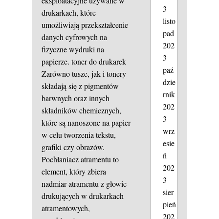
eksploatacyjne używane w
3
drukarkach, które
listo
umożliwiają przekształcenie
pad
danych cyfrowych na
202
fizyczne wydruki na
3
papierze.
toner do drukarek
paź
Zarówno tusze, jak i tonery
dzie
składają się z pigmentów
rnik
barwnych oraz innych
202
składników chemicznych,
3
które są nanoszone na papier
wrz
w celu tworzenia tekstu,
esie
grafiki czy obrazów.
ń
Pochłaniacz atramentu to
202
element, który zbiera
3
nadmiar atramentu z głowic
sier
drukujących w drukarkach
pień
atramentowych,
202