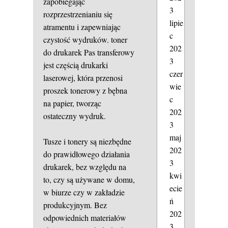
zapobiegając
3
rozprzestrzenianiu się
lipie
atramentu i zapewniając
c
czystość wydruków.
toner
202
do drukarek
Pas transferowy
3
jest częścią drukarki
czer
laserowej, która przenosi
wie
proszek tonerowy z bębna
c
na papier, tworząc
202
ostateczny wydruk.
3
maj
Tusze i tonery są niezbędne
202
do prawidłowego działania
3
drukarek, bez względu na
kwi
to, czy są używane w domu,
ecie
w biurze czy w zakładzie
ń
produkcyjnym. Bez
202
odpowiednich materiałów
3