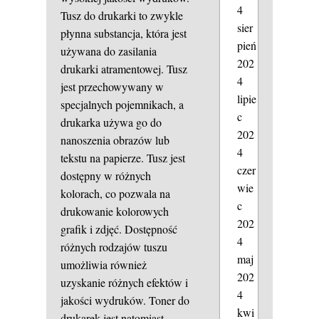
4
Tusz do drukarki to zwykle
sier
płynna substancja, która jest
pień
używana do zasilania
202
drukarki atramentowej. Tusz
4
jest przechowywany w
lipie
specjalnych pojemnikach, a
c
drukarka używa go do
202
nanoszenia obrazów lub
4
tekstu na papierze. Tusz jest
czer
dostępny w różnych
wie
kolorach, co pozwala na
c
drukowanie kolorowych
202
grafik i zdjęć. Dostępność
4
różnych rodzajów tuszu
maj
umożliwia również
202
uzyskanie różnych efektów i
4
jakości wydruków. Toner do
kwi
drukarek jest natomiast