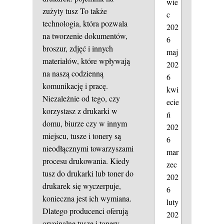
wie
zużyty tusz
To także
c
technologia, która pozwala
202
na tworzenie dokumentów,
6
broszur, zdjęć i innych
maj
materiałów, które wpływają
202
na naszą codzienną
6
komunikację i pracę.
kwi
Niezależnie od tego, czy
ecie
korzystasz z drukarki w
ń
domu, biurze czy w innym
202
miejscu, tusze i tonery są
6
nieodłącznymi towarzyszami
mar
procesu drukowania. Kiedy
zec
tusz do drukarki lub toner do
202
drukarek się wyczerpuje,
6
konieczna jest ich wymiana.
luty
Dlatego producenci oferują
202
oryginalne tusze i tonery,