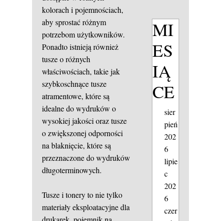
kolorach i pojemnościach,
aby sprostać różnym
MI
potrzebom użytkowników.
ES
Ponadto istnieją również
tusze o różnych
IĄ
właściwościach, takie jak
szybkoschnące tusze
CE
atramentowe, które są
idealne do wydruków o
sier
wysokiej jakości oraz tusze
pień
o zwiększonej odporności
202
na blaknięcie, które są
6
przeznaczone do wydruków
lipie
długoterminowych.
c
202
Tusze i tonery to nie tylko
6
materiały eksploatacyjne dla
czer
drukarek.
pojemnik na