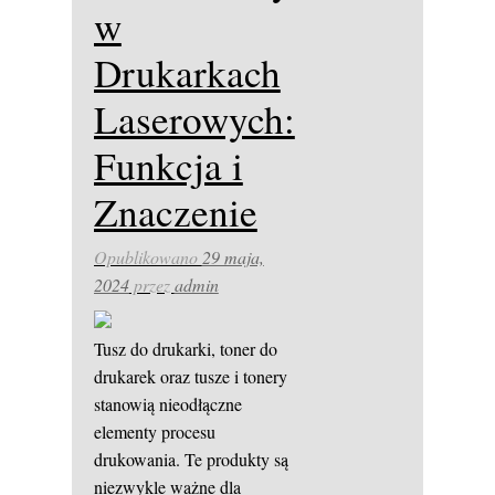
w
Drukarkach
Laserowych:
Funkcja i
Znaczenie
Opublikowano
29 maja,
2024
przez
admin
Tusz do drukarki, toner do
drukarek oraz tusze i tonery
stanowią nieodłączne
elementy procesu
drukowania. Te produkty są
niezwykle ważne dla