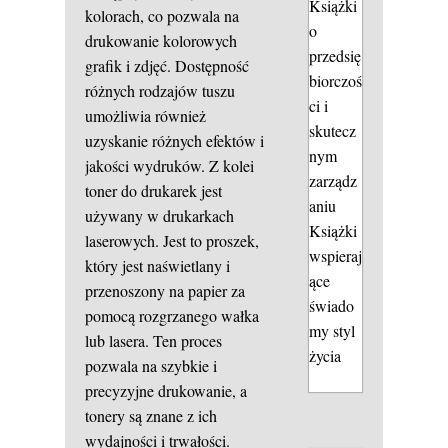
Książki
kolorach, co pozwala na
o
drukowanie kolorowych
przedsię
grafik i zdjęć. Dostępność
biorczoś
różnych rodzajów tuszu
ci i
umożliwia również
skutecz
uzyskanie różnych efektów i
nym
jakości wydruków. Z kolei
zarządz
toner do drukarek jest
aniu
używany w drukarkach
Książki
laserowych. Jest to proszek,
wspieraj
który jest naświetlany i
ące
przenoszony na papier za
świado
pomocą rozgrzanego wałka
my styl
lub lasera. Ten proces
życia
pozwala na szybkie i
precyzyjne drukowanie, a
tonery są znane z ich
wydajności i trwałości.