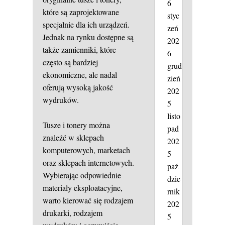
6
które są zaprojektowane
styc
specjalnie dla ich urządzeń.
zeń
Jednak na rynku dostępne są
202
także zamienniki, które
6
często są bardziej
grud
ekonomiczne, ale nadal
zień
oferują wysoką jakość
202
wydruków.
5
listo
Tusze i tonery można
pad
znaleźć w sklepach
202
komputerowych, marketach
5
oraz sklepach internetowych.
paź
Wybierając odpowiednie
dzie
materiały eksploatacyjne,
rnik
warto kierować się rodzajem
202
drukarki, rodzajem
5