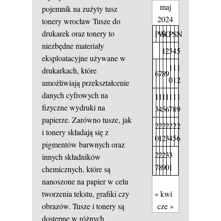
maj
pojemnik na zużyty tusz
2024
tonery wrocław
Tusze do
drukarek oraz tonery to
P
W
Ś
C
P
S
N
niezbędne materiały
1
2
3
4
5
eksploatacyjne używane w
1
1
1
drukarkach, które
6
7
8
9
0
1
2
umożliwiają przekształcenie
danych cyfrowych na
1
1
1
1
1
1
1
fizyczne wydruki na
3
4
5
6
7
8
9
papierze. Zarówno tusze, jak
2
2
2
2
2
2
2
i tonery składają się z
0
1
2
3
4
5
6
pigmentów barwnych oraz
2
2
2
3
3
innych składników
7
8
9
0
1
chemicznych, które są
nanoszone na papier w celu
« kwi
tworzenia tekstu, grafiki czy
cze »
obrazów. Tusze i tonery są
dostępne w różnych