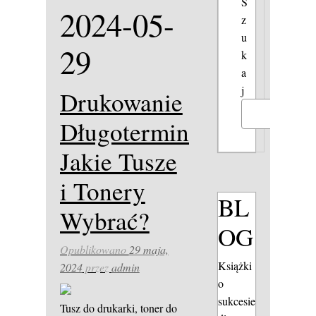
S
2024-05-
z
u
29
k
a
j
Drukowanie
Szukaj
Długoterminowe:
Jakie Tusze
i Tonery
BL
Wybrać?
OG
Opublikowano
29 maja,
Książki
2024
przez
admin
o
sukcesie
Tusz do drukarki, toner do