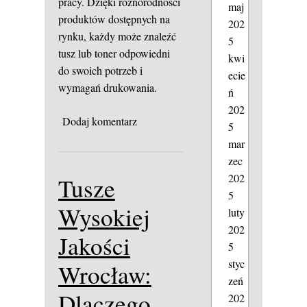
pracy. Dzięki różnorodności
maj
produktów dostępnych na
202
rynku, każdy może znaleźć
5
tusz lub toner odpowiedni
kwi
do swoich potrzeb i
ecie
wymagań drukowania.
ń
202
Dodaj komentarz
5
mar
zec
202
Tusze
5
Wysokiej
luty
202
Jakości
5
styc
Wrocław:
zeń
Dlaczego
202