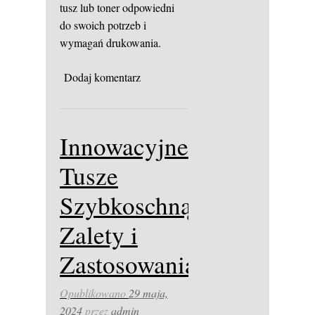
tusz lub toner odpowiedni
do swoich potrzeb i
wymagań drukowania.
Dodaj komentarz
Innowacyjne
Tusze
Szybkoschnące:
Zalety i
Zastosowania
Opublikowano
29 maja,
2024
przez
admin