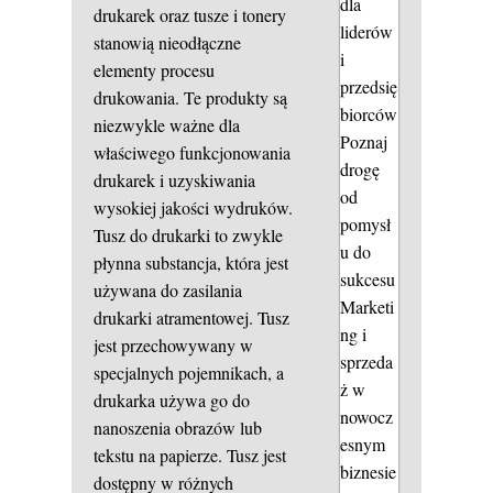
dla
drukarek oraz tusze i tonery
liderów
stanowią nieodłączne
i
elementy procesu
przedsię
drukowania. Te produkty są
biorców
niezwykle ważne dla
Poznaj
właściwego funkcjonowania
drogę
drukarek i uzyskiwania
od
wysokiej jakości wydruków.
pomysł
Tusz do drukarki to zwykle
u do
płynna substancja, która jest
sukcesu
używana do zasilania
Marketi
drukarki atramentowej. Tusz
ng i
jest przechowywany w
sprzeda
specjalnych pojemnikach, a
ż w
drukarka używa go do
nowocz
nanoszenia obrazów lub
esnym
tekstu na papierze. Tusz jest
biznesie
dostępny w różnych