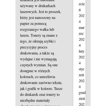
ecie
używany w drukarkach
ń
laserowych. Jest to proszek,
202
który jest nanoszony na
4
papier za pomocą
mar
rozgrzanego wałka lub
zec
lasera. Tonery są znane z
202
tego, że oferują szybki i
4
precyzyjny proces
luty
drukowania, a także są
202
wydajne i nie wymagają
4
częstych wymian. Są one
styc
dostępne w różnych
zeń
kolorach, co umożliwia
202
drukowanie zarówno tekstu,
4
jak i grafik w kolorze. Tusze
grud
do drukarek oraz tonery to
zień
niezbędne materiały
202