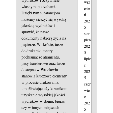
wydruków i oczywiście
wrz
własnymi potrzebami.
esie
Dzięki tym substancjom
ń
możemy cieszyć się wysoką
202
jakością wydruków i
5
sprawić, że nasze
sier
dokumenty nabiorą życia na
pień
papierze. W skrócie, tusze
202
do drukarek, tonery,
5
pochłaniacze atramentu,
lipie
pasy transferowe oraz tusze
c
dostępne w Wrocławiu
202
stanowią kluczowe elementy
5
w procesie drukowania,
czer
umożliwiając użytkownikom
wie
uzyskanie wysokiej jakości
c
wydruków w domu, biurze
202
czy w innych miejscach
5