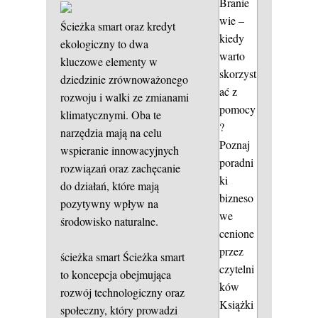
Branie
wie –
Ścieżka smart oraz kredyt
kiedy
ekologiczny to dwa
warto
kluczowe elementy w
skorzyst
dziedzinie zrównoważonego
ać z
rozwoju i walki ze zmianami
pomocy
klimatycznymi. Oba te
?
narzędzia mają na celu
Poznaj
wspieranie innowacyjnych
poradni
rozwiązań oraz zachęcanie
ki
do działań, które mają
bizneso
pozytywny wpływ na
we
środowisko naturalne.
cenione
przez
ścieżka smart
Ścieżka smart
czytelni
to koncepcja obejmująca
ków
rozwój technologiczny oraz
Książki
społeczny, który prowadzi