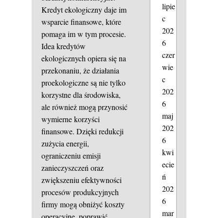
lipie
Kredyt ekologiczny daje im
c
wsparcie finansowe, które
202
pomaga im w tym procesie.
6
Idea kredytów
czer
ekologicznych opiera się na
wie
przekonaniu, że działania
c
proekologiczne są nie tylko
202
korzystne dla środowiska,
6
ale również mogą przynosić
maj
wymierne korzyści
202
finansowe. Dzięki redukcji
6
zużycia energii,
kwi
ograniczeniu emisji
ecie
zanieczyszczeń oraz
ń
zwiększeniu efektywności
202
procesów produkcyjnych
6
firmy mogą obniżyć koszty
mar
operacyjne, poprawić