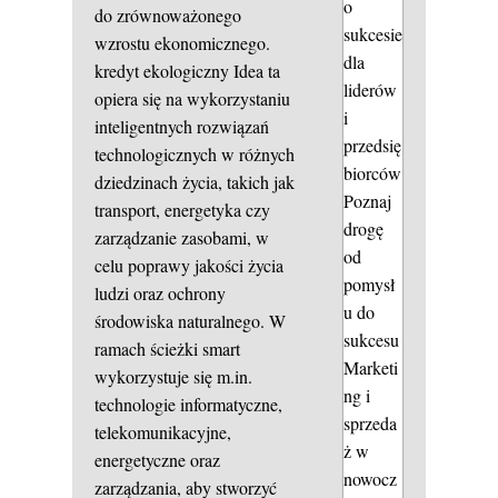
o
do zrównoważonego
sukcesie
wzrostu ekonomicznego.
dla
kredyt ekologiczny
Idea ta
liderów
opiera się na wykorzystaniu
i
inteligentnych rozwiązań
przedsię
technologicznych w różnych
biorców
dziedzinach życia, takich jak
Poznaj
transport, energetyka czy
drogę
zarządzanie zasobami, w
od
celu poprawy jakości życia
pomysł
ludzi oraz ochrony
u do
środowiska naturalnego. W
sukcesu
ramach ścieżki smart
Marketi
wykorzystuje się m.in.
ng i
technologie informatyczne,
sprzeda
telekomunikacyjne,
ż w
energetyczne oraz
nowocz
zarządzania, aby stworzyć