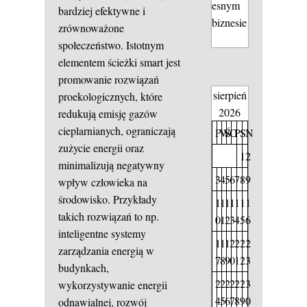
esnym
bardziej efektywne i
biznesie
zrównoważone
społeczeństwo. Istotnym
elementem ścieżki smart jest
promowanie rozwiązań
sierpień
proekologicznych, które
2026
redukują emisję gazów
cieplarnianych, ograniczają
P
W
Ś
C
P
S
N
zużycie energii oraz
1
2
minimalizują negatywny
3
4
5
6
7
8
9
wpływ człowieka na
środowisko. Przykłady
1
1
1
1
1
1
1
takich rozwiązań to np.
0
1
2
3
4
5
6
inteligentne systemy
1
1
1
2
2
2
2
zarządzania energią w
7
8
9
0
1
2
3
budynkach,
2
2
2
2
2
2
3
wykorzystywanie energii
4
5
6
7
8
9
0
odnawialnej, rozwój