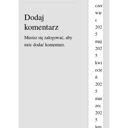
czer
wie
Dodaj
c
komentarz
202
5
Musisz się
zalogować
, aby
maj
móc dodać komentarz.
202
5
kwi
ecie
ń
202
5
mar
zec
202
5
luty