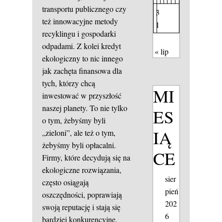
transportu publicznego czy
3
też innowacyjne metody
1
recyklingu i gospodarki
odpadami. Z kolei kredyt
« lip
ekologiczny to nic innego
jak zachęta finansowa dla
tych, którzy chcą
MI
inwestować w przyszłość
naszej planety. To nie tylko
ES
o tym, żebyśmy byli
IĄ
„zieloni”, ale też o tym,
żebyśmy byli opłacalni.
CE
Firmy, które decydują się na
ekologiczne rozwiązania,
sier
często osiągają
pień
oszczędności, poprawiają
202
swoją reputację i stają się
6
bardziej konkurencyjne.