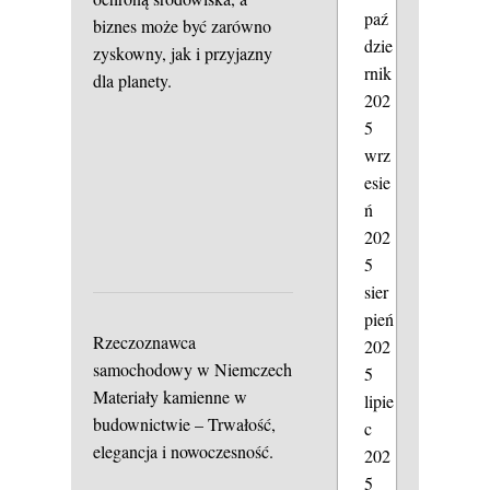
paź
biznes może być zarówno
dzie
zyskowny, jak i przyjazny
rnik
dla planety.
202
5
wrz
esie
ń
202
5
sier
pień
Rzeczoznawca
202
samochodowy w Niemczech
5
Materiały kamienne w
lipie
budownictwie – Trwałość,
c
elegancja i nowoczesność.
202
5