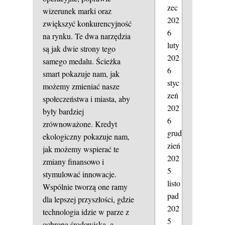
zec
wizerunek marki oraz
202
zwiększyć konkurencyjność
6
na rynku. Te dwa narzędzia
luty
są jak dwie strony tego
202
samego medalu. Ścieżka
6
smart pokazuje nam, jak
styc
możemy zmieniać nasze
zeń
społeczeństwa i miasta, aby
202
były bardziej
6
zrównoważone. Kredyt
grud
ekologiczny pokazuje nam,
zień
jak możemy wspierać te
202
zmiany finansowo i
5
stymulować innowacje.
listo
Wspólnie tworzą one ramy
pad
dla lepszej przyszłości, gdzie
202
technologia idzie w parze z
5
ochroną środowiska, a