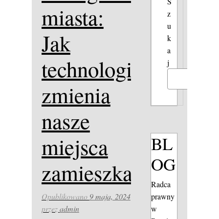
S
miasta:
z
u
Jak
k
a
technologia
j
Szukaj
zmienia
nasze
BL
miejsca
OG
zamieszkania.
Radca
prawny
Opublikowano
9 maja, 2024
w
przez
admin