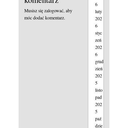
6
Musisz się
zalogować
, aby
luty
móc dodać komentarz.
202
6
styc
zeń
202
6
grud
zień
202
5
listo
pad
202
5
paź
dzie