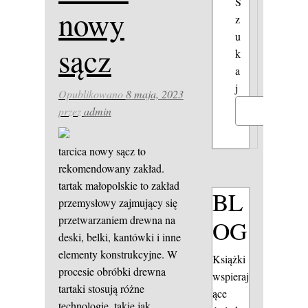
S
nowy
z
u
sącz
k
a
j
Opublikowano
8 maja, 2023
przez
admin
Szukaj
tarcica nowy sącz to
rekomendowany zakład.
tartak małopolskie to zakład
BL
przemysłowy zajmujący się
przetwarzaniem drewna na
OG
deski, belki, kantówki i inne
elementy konstrukcyjne. W
Książki
procesie obróbki drewna
wspieraj
tartaki stosują różne
ące
technologie, takie jak