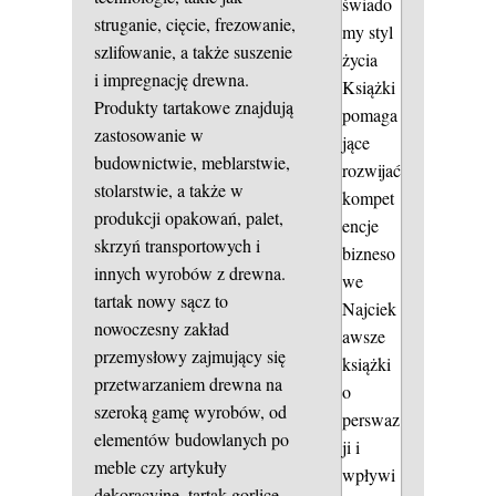
świado
struganie, cięcie, frezowanie,
my styl
szlifowanie, a także suszenie
życia
i impregnację drewna.
Książki
Produkty tartakowe znajdują
pomaga
zastosowanie w
jące
budownictwie, meblarstwie,
rozwijać
stolarstwie, a także w
kompet
produkcji opakowań, palet,
encje
skrzyń transportowych i
bizneso
innych wyrobów z drewna.
we
tartak nowy sącz to
Najciek
nowoczesny zakład
awsze
przemysłowy zajmujący się
książki
przetwarzaniem drewna na
o
szeroką gamę wyrobów, od
perswaz
elementów budowlanych po
ji i
meble czy artykuły
wpływi
dekoracyjne.
tartak gorlice