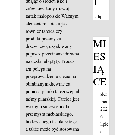
dbając o środowisko i
zrównoważony rozwój.
tartak małopolskie
Ważnym
« lip
elementem tartaku jest
również tarcica czyli
produkt przemysłu
MI
drzewnego, uzyskiwany
ES
poprzez przecinanie drewna
na deski lub płyty. Proces
IĄ
ten polega na
przeprowadzeniu cięcia na
CE
obrabianym drewnie za
pomocą pilarki tarczowej lub
sier
taśmy pilarskiej. Tarcica jest
pień
ważnym surowcem dla
202
przemysłu meblarskiego,
6
budowlanego i stolarskiego,
lipie
a także może być stosowana
c