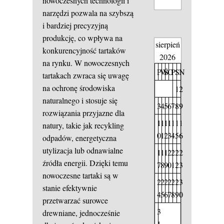
nowoczesnych technologii i
narzędzi pozwala na szybszą
i bardziej precyzyjną
produkcję, co wpływa na
sierpień
konkurencyjność tartaków
2026
na rynku. W nowoczesnych
P
W
Ś
C
P
S
N
tartakach zwraca się uwagę
na ochronę środowiska
1
2
naturalnego i stosuje się
3
4
5
6
7
8
9
rozwiązania przyjazne dla
1
1
1
1
1
1
1
natury, takie jak recykling
0
1
2
3
4
5
6
odpadów, energetyczna
utylizacja lub odnawialne
1
1
1
2
2
2
2
źródła energii. Dzięki temu
7
8
9
0
1
2
3
nowoczesne tartaki są w
2
2
2
2
2
2
3
stanie efektywnie
4
5
6
7
8
9
0
przetwarzać surowce
3
drewniane, jednocześnie
1