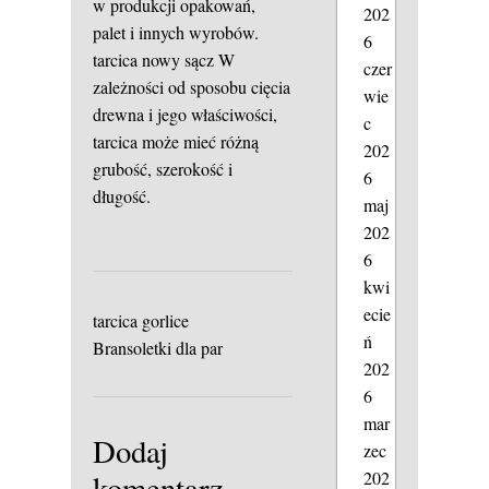
w produkcji opakowań,
202
palet i innych wyrobów.
6
tarcica nowy sącz
W
czer
zależności od sposobu cięcia
wie
drewna i jego właściwości,
c
tarcica może mieć różną
202
grubość, szerokość i
6
długość.
maj
202
6
kwi
ecie
tarcica gorlice
ń
Bransoletki dla par
202
6
mar
Dodaj
zec
202
komentarz