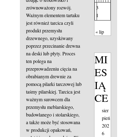
3
zrównoważony rozwój.
1
Ważnym elementem tartaku
jest również tarcica czyli
produkt przemysłu
« lip
drzewnego, uzyskiwany
poprzez przecinanie drewna
na deski lub płyty. Proces
MI
ten polega na
ES
przeprowadzeniu cięcia na
obrabianym drewnie za
IĄ
pomocą pilarki tarczowej lub
taśmy pilarskiej. Tarcica jest
CE
ważnym surowcem dla
przemysłu meblarskiego,
sier
budowlanego i stolarskiego,
pień
a także może być stosowana
202
w produkcji opakowań,
6