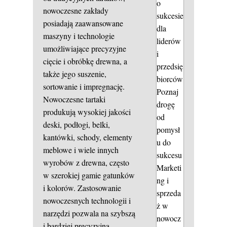
o
nowoczesne zakłady
sukcesie
posiadają zaawansowane
dla
maszyny i technologie
liderów
umożliwiające precyzyjne
i
cięcie i obróbkę drewna, a
przedsię
także jego suszenie,
biorców
sortowanie i impregnację.
Poznaj
Nowoczesne tartaki
drogę
produkują wysokiej jakości
od
deski, podłogi, belki,
pomysł
kantówki, schody, elementy
u do
meblowe i wiele innych
sukcesu
wyrobów z drewna, często
Marketi
w szerokiej gamie gatunków
ng i
i kolorów. Zastosowanie
sprzeda
nowoczesnych technologii i
ż w
narzędzi pozwala na szybszą
nowocz
i bardziej precyzyjną