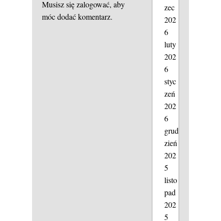
Musisz się
zalogować
, aby
zec
móc dodać komentarz.
202
6
luty
202
6
styc
zeń
202
6
grud
zień
202
5
listo
pad
202
5