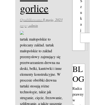
S
gorlice
z
u
k
Opublikowano
8 maja, 2023
a
przez
admin
j
Szukaj
tartak małopolskie to
polecany zakład. tartak
małopolskie to zakład
przemysłowy zajmujący się
przetwarzaniem drewna na
BL
deski, belki, kantówki i inne
elementy konstrukcyjne. W
OG
procesie obróbki drewna
tartaki stosują różne
Radca
technologie, takie jak
prawny
struganie, cięcie, frezowanie,
w
szlifowanie, a także suszenie