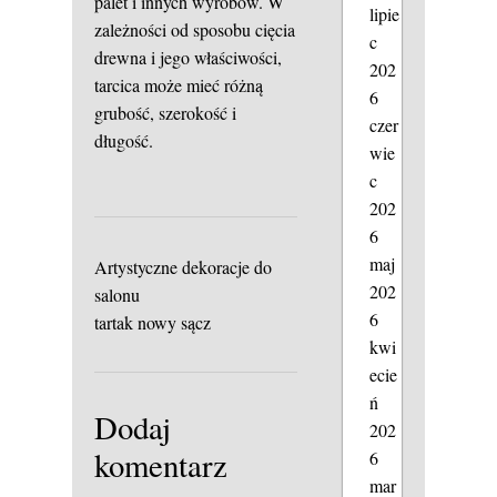
palet i innych wyrobów. W
lipie
zależności od sposobu cięcia
c
drewna i jego właściwości,
202
tarcica może mieć różną
6
grubość, szerokość i
czer
długość.
wie
c
202
6
maj
Artystyczne dekoracje do
202
salonu
6
tartak nowy sącz
kwi
ecie
ń
Dodaj
202
komentarz
6
mar