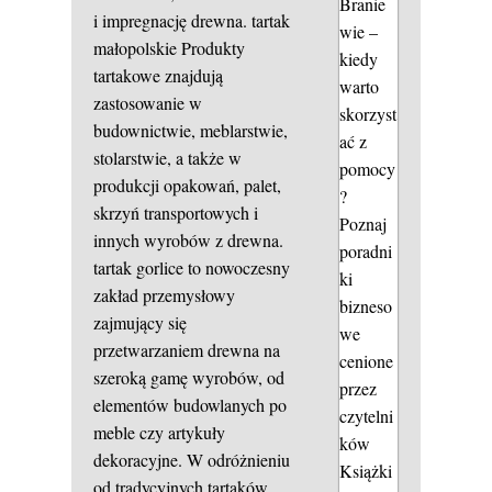
Branie
i impregnację drewna.
tartak
wie –
małopolskie
Produkty
kiedy
tartakowe znajdują
warto
zastosowanie w
skorzyst
budownictwie, meblarstwie,
ać z
stolarstwie, a także w
pomocy
produkcji opakowań, palet,
?
skrzyń transportowych i
Poznaj
innych wyrobów z drewna.
poradni
tartak gorlice to nowoczesny
ki
zakład przemysłowy
bizneso
zajmujący się
we
przetwarzaniem drewna na
cenione
szeroką gamę wyrobów, od
przez
elementów budowlanych po
czytelni
meble czy artykuły
ków
dekoracyjne. W odróżnieniu
Książki
od tradycyjnych tartaków,