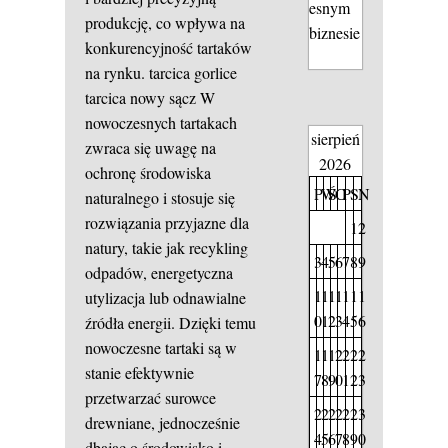
esnym
produkcję, co wpływa na
biznesie
konkurencyjność tartaków
na rynku.
tarcica gorlice
tarcica nowy sącz
W
nowoczesnych tartakach
sierpień
zwraca się uwagę na
2026
ochronę środowiska
P
W
Ś
C
P
S
N
naturalnego i stosuje się
rozwiązania przyjazne dla
1
2
natury, takie jak recykling
3
4
5
6
7
8
9
odpadów, energetyczna
1
1
1
1
1
1
1
utylizacja lub odnawialne
0
1
2
3
4
5
6
źródła energii. Dzięki temu
nowoczesne tartaki są w
1
1
1
2
2
2
2
stanie efektywnie
7
8
9
0
1
2
3
przetwarzać surowce
2
2
2
2
2
2
3
drewniane, jednocześnie
4
5
6
7
8
9
0
dbając o środowisko i