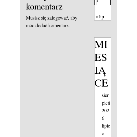
komentarz
« lip
Musisz się
zalogować
, aby
móc dodać komentarz.
MI
ES
IĄ
CE
sier
pień
202
6
lipie
c