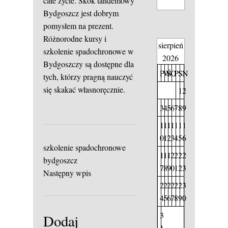
całe życie. Skok tandemowy
Bydgoszcz jest dobrym
pomysłem na prezent.
Różnorodne kursy i
sierpień
szkolenie spadochronowe w
2026
Bydgoszczy są dostępne dla
P
W
Ś
C
P
S
N
tych, którzy pragną nauczyć
się skakać własnoręcznie.
1
2
3
4
5
6
7
8
9
1
1
1
1
1
1
1
0
1
2
3
4
5
6
szkolenie spadochronowe
1
1
1
2
2
2
2
bydgoszcz
7
8
9
0
1
2
3
Następny wpis
2
2
2
2
2
2
3
4
5
6
7
8
9
0
3
Dodaj
1