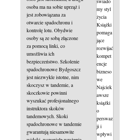
świado
osoba ma na sobie uprząż i
my styl
jest zobowiązana za
życia
otwarcie spadochronu i
Książki
kontrolę lotu. Obydwie
pomaga
osoby są ze sobą złączone
jące
za pomocą linki, co
rozwijać
umożliwia ich
kompet
bezpieczeństwo. Szkolenie
encje
spadochronowe Bydgoszcz
bizneso
jest niezwykle istotne, nim
we
skoczysz w tandemie, a
Najciek
skoczkowie powinni
awsze
wyszukać profesjonalnego
książki
instruktora skoków
o
tandemowych. Skoki
perswaz
spadochronowe w tandemie
ji i
gwarantują niesamowite
wpływi
widoki, wspaniałe wrażenia