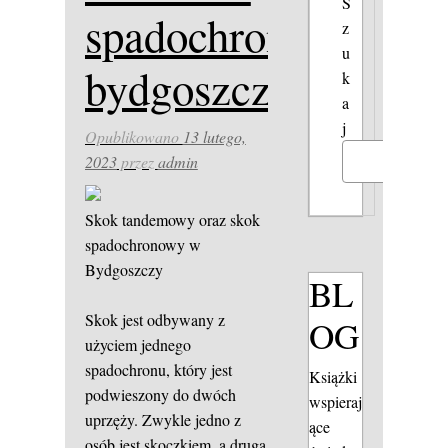
S
spadochronowe
z
u
bydgoszcz
k
a
j
Opublikowano
13 lutego,
2023
przez
admin
Szukaj
Skok tandemowy oraz skok
spadochronowy w
Bydgoszczy
BL
Skok jest odbywany z
OG
użyciem jednego
spadochronu, który jest
Książki
podwieszony do dwóch
wspieraj
uprzęży. Zwykle jedno z
ące
osób jest skoczkiem, a druga