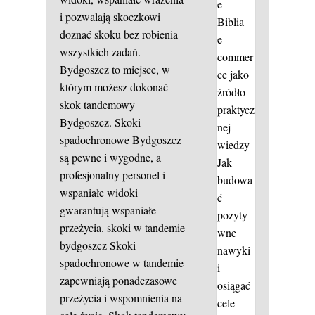
e
i pozwalają skoczkowi
Biblia
doznać skoku bez robienia
e-
wszystkich zadań.
commer
Bydgoszcz to miejsce, w
ce jako
którym możesz dokonać
źródło
skok tandemowy
praktycz
Bydgoszcz. Skoki
nej
spadochronowe Bydgoszcz
wiedzy
są pewne i wygodne, a
Jak
profesjonalny personel i
budowa
wspaniałe widoki
ć
gwarantują wspaniałe
pozyty
przeżycia.
skoki w tandemie
wne
bydgoszcz
Skoki
nawyki
spadochronowe w tandemie
i
zapewniają ponadczasowe
osiągać
przeżycia i wspomnienia na
cele