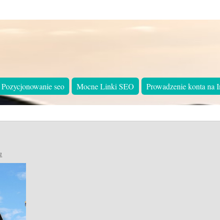
Pozycjonowanie seo
Mocne Linki SEO
Prowadzenie konta na I
n