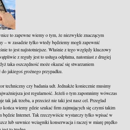
wnice to zapewne wiemy o tym, że niezwykle znaczącym
zny – w zasadzie tylko wtedy będziemy mogli zapewnić
nie to jest najistotniejsze. Właśnie z tego względy kluczowy
tpliwie z reguły jest to usługa odpłatna, natomiast z drugiej
gdyż taka oszczędność może okazać się stwarzaniem
 do jakiegoś groźnego przypadku.
zor techniczny czy badania udt. Jednakże koniecznie musimy
najważniejsza jest regularność. Jeżeli o tym zapomnimy wówczas
je tak jak trzeba, a przecież nie taki jest nasz cel.
Przeglad
 końca wiemy gdzie szukać firm zajmujących się czymś takim
m będzie Internet. Tak rzeczywiście wystarczy tylko wpisać w
cz lub suwnice wciagniki konserwacja i raczej w miarę prędko
jest to trudne.