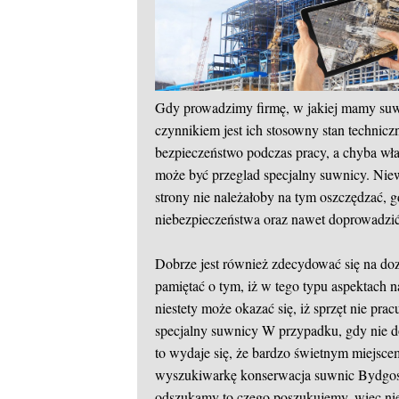
Gdy prowadzimy firmę, w jakiej mamy su
czynnikiem jest ich stosowny stan technic
bezpieczeństwo podczas pracy, a chyba właś
może być przeglad specjalny suwnicy. Niewą
strony nie należałoby na tym oszczędzać, 
niebezpieczeństwa oraz nawet doprowadzić
Dobrze jest również zdecydować się na do
pamiętać o tym, iż w tego typu aspektach 
niestety może okazać się, iż sprzęt nie pracu
specjalny suwnicy
W przypadku, gdy nie do
to wydaje się, że bardzo świetnym miejsce
wyszukiwarkę konserwacja suwnic Bydgosz
odszukamy to czego poszukujemy, więc nie 