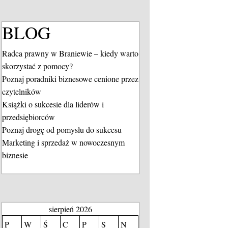
BLOG
Radca prawny w Braniewie – kiedy warto
skorzystać z pomocy?
Poznaj poradniki biznesowe cenione przez
czytelników
Książki o sukcesie dla liderów i
przedsiębiorców
Poznaj drogę od pomysłu do sukcesu
Marketing i sprzedaż w nowoczesnym
biznesie
sierpień 2026
P
W
Ś
C
P
S
N