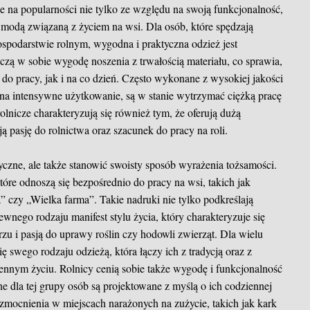
uje na popularności nie tylko ze względu na swoją funkcjonalność,
e modą związaną z życiem na wsi. Dla osób, które spędzają
spodarstwie rolnym, wygodna i praktyczna odzież jest
czą w sobie wygodę noszenia z trwałością materiału, co sprawia,
o pracy, jak i na co dzień. Często wykonane z wysokiej jakości
na intensywne użytkowanie, są w stanie wytrzymać ciężką pracę
olnicze charakteryzują się również tym, że oferują dużą
 pasję do rolnictwa oraz szacunek do pracy na roli.
yczne, ale także stanowić swoisty sposób wyrażenia tożsamości.
óre odnoszą się bezpośrednio do pracy na wsi, takich jak
a” czy „Wielka farma”. Takie nadruki nie tylko podkreślają
ewnego rodzaju manifest stylu życia, który charakteryzuje się
rzu i pasją do uprawy roślin czy hodowli zwierząt. Dla wielu
ę swego rodzaju odzieżą, która łączy ich z tradycją oraz z
ennym życiu. Rolnicy cenią sobie także wygodę i funkcjonalność
e dla tej grupy osób są projektowane z myślą o ich codziennej
ocnienia w miejscach narażonych na zużycie, takich jak kark