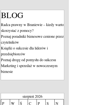
BLOG
Radca prawny w Braniewie – kiedy warto
skorzystać z pomocy?
Poznaj poradniki biznesowe cenione przez
czytelników
Książki o sukcesie dla liderów i
przedsiębiorców
Poznaj drogę od pomysłu do sukcesu
Marketing i sprzedaż w nowoczesnym
biznesie
sierpień 2026
P
W
Ś
C
P
S
N