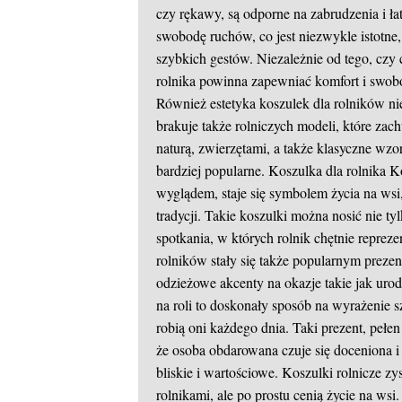
czy rękawy, są odporne na zabrudzenia i ła
swobodę ruchów, co jest niezwykle istotne,
szybkich gestów. Niezależnie od tego, czy 
rolnika powinna zapewniać komfort i sw
Również estetyka koszulek dla rolników nie
brakuje także rolniczych modeli, które z
naturą, zwierzętami, a także klasyczne wzor
bardziej popularne.
Koszulka dla rolnika
Ko
wyglądem, staje się symbolem życia na w
tradycji. Takie koszulki można nosić nie ty
spotkania, w których rolnik chętnie repreze
rolników stały się także popularnym prezen
odzieżowe akcenty na okazje takie jak uro
na roli to doskonały sposób na wyrażenie s
robią oni każdego dnia. Taki prezent, pełe
że osoba obdarowana czuje się doceniona i 
bliskie i wartościowe. Koszulki rolnicze z
rolnikami, ale po prostu cenią życie na wsi