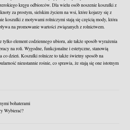
o szerokiego kręgu odbiorców. Dla wielu osób noszenie koszulki z
noty za prostym, sielskim życiem na wsi, które kojarzy się z
nie koszulki z motywami rolniczymi stają się częścią mody, która
 wpływa na promowanie wartości związanych z rolnictwem.
e tylko element codziennego ubioru, ale także sposób wyrażenia
 pracy na roli. Wygodne, funkcjonalne i estetyczne, stanowią
 co dzień. Koszulki rolnicze to także świetny sposób na
ularność nieustannie rośnie, co sprawia, że stają się one istotnym
onymi bohaterami
ry Wybierać?