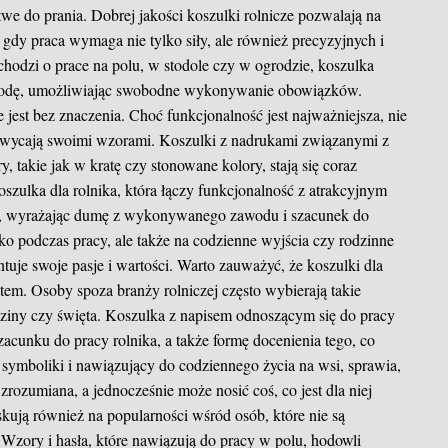
twe do prania. Dobrej jakości koszulki rolnicze pozwalają na
 gdy praca wymaga nie tylko siły, ale również precyzyjnych i
chodzi o prace na polu, w stodole czy w ogrodzie, koszulka
obodę, umożliwiając swobodne wykonywanie obowiązków.
 jest bez znaczenia. Choć funkcjonalność jest najważniejsza, nie
achwycają swoimi wzorami. Koszulki z nadrukami związanymi z
y, takie jak w kratę czy stonowane kolory, stają się coraz
szulka dla rolnika, która łączy funkcjonalność z atrakcyjnym
si, wyrażając dumę z wykonywanego zawodu i szacunek do
lko podczas pracy, ale także na codzienne wyjścia czy rodzinne
ntuje swoje pasje i wartości. Warto zauważyć, że koszulki dla
tem. Osoby spoza branży rolniczej często wybierają takie
dziny czy święta. Koszulka z napisem odnoszącym się do pracy
zacunku do pracy rolnika, a także formę docenienia tego, co
n symboliki i nawiązujący do codziennego życia na wsi, sprawia,
zrozumiana, a jednocześnie może nosić coś, co jest dla niej
yskują również na popularności wśród osób, które nie są
. Wzory i hasła, które nawiązują do pracy w polu, hodowli