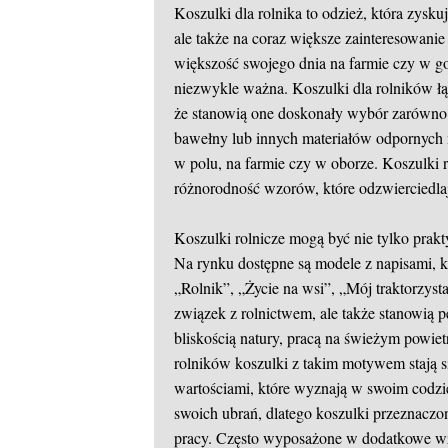
Koszulki dla rolnika to odzież, która zysk
ale także na coraz większe zainteresowani
większość swojego dnia na farmie czy w go
niezwykle ważna. Koszulki dla rolników łą
że stanowią one doskonały wybór zarówno d
bawełny lub innych materiałów odpornych 
w polu, na farmie czy w oborze. Koszulki r
różnorodność wzorów, które odzwierciedlają
Koszulki rolnicze mogą być nie tylko prakt
Na rynku dostępne są modele z napisami, kt
„Rolnik”, „Życie na wsi”, „Mój traktorzyst
związek z rolnictwem, ale także stanowią p
bliskością natury, pracą na świeżym powiet
rolników koszulki z takim motywem stają si
wartościami, które wyznają w swoim codzi
swoich ubrań, dlatego koszulki przeznaczon
pracy. Często wyposażone w dodatkowe wzm