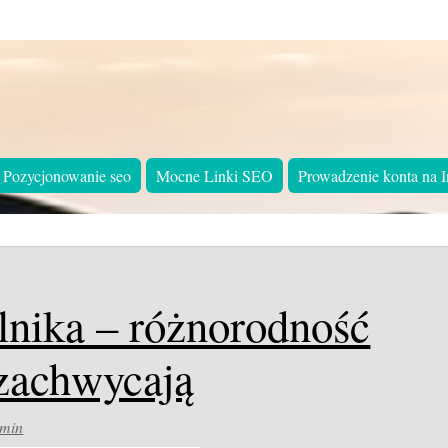
Pozycjonowanie seo
Mocne Linki SEO
Prowadzenie konta na I
olnika – różnorodność
zachwycają
min