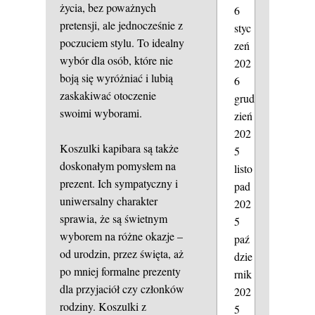
życia, bez poważnych
6
pretensji, ale jednocześnie z
styc
poczuciem stylu. To idealny
zeń
wybór dla osób, które nie
202
boją się wyróżniać i lubią
6
zaskakiwać otoczenie
grud
swoimi wyborami.
zień
202
Koszulki kapibara są także
5
doskonałym pomysłem na
listo
prezent. Ich sympatyczny i
pad
uniwersalny charakter
202
sprawia, że są świetnym
5
wyborem na różne okazje –
paź
od urodzin, przez święta, aż
dzie
po mniej formalne prezenty
rnik
dla przyjaciół czy członków
202
rodziny. Koszulki z
5