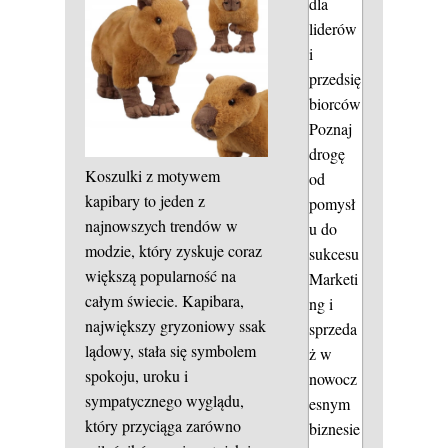
dla
liderów
i
przedsię
biorców
Poznaj
drogę
Koszulki z motywem
od
kapibary to jeden z
pomysł
najnowszych trendów w
u do
modzie, który zyskuje coraz
sukcesu
większą popularność na
Marketi
całym świecie. Kapibara,
ng i
największy gryzoniowy ssak
sprzeda
lądowy, stała się symbolem
ż w
spokoju, uroku i
nowocz
sympatycznego wyglądu,
esnym
który przyciąga zarówno
biznesie