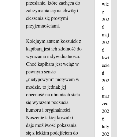
przesłanie, które zachęca do
wie
zatrzymania się na chwilę i
c
cieszenia się prostymi
202
przyjemnościami.
6
maj
Kolejnym atutem koszulek z
202
kapibarą jest ich zdolność do
6
wyrażania indywidualności.
kwi
Choć kapibara jest wciąż w
ecie
pewnym sensie
ń
„nietypowym” motywem w
202
modzie, to jednak jej
6
obecność na ubraniach stała
mar
się wyrazem poczucia
zec
humoru i oryginalności.
202
Noszenie takiej koszulki
6
daje możliwość pokazania
luty
się z lekkim podejściem do
202