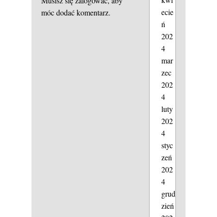
Musisz się
zalogować
, aby
ecie
móc dodać komentarz.
ń
202
4
mar
zec
202
4
luty
202
4
styc
zeń
202
4
grud
zień