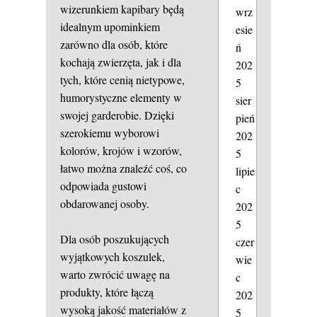
wizerunkiem kapibary będą
wrz
idealnym upominkiem
esie
zarówno dla osób, które
ń
kochają zwierzęta, jak i dla
202
tych, które cenią nietypowe,
5
humorystyczne elementy w
sier
swojej garderobie. Dzięki
pień
szerokiemu wyborowi
202
kolorów, krojów i wzorów,
5
łatwo można znaleźć coś, co
lipie
odpowiada gustowi
c
obdarowanej osoby.
202
5
Dla osób poszukujących
czer
wyjątkowych koszulek,
wie
warto zwrócić uwagę na
c
produkty, które łączą
202
wysoką jakość materiałów z
5