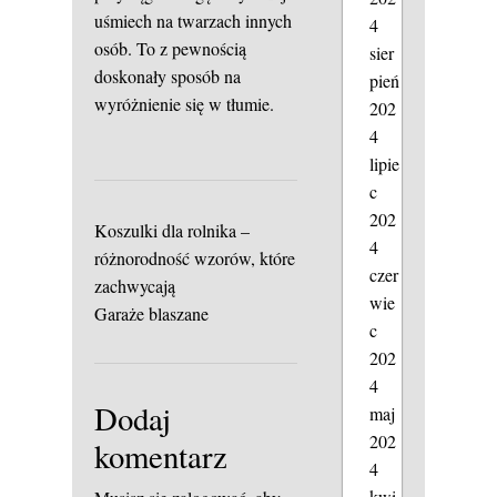
uśmiech na twarzach innych
4
osób. To z pewnością
sier
doskonały sposób na
pień
wyróżnienie się w tłumie.
202
4
lipie
c
202
Koszulki dla rolnika –
4
różnorodność wzorów, które
czer
zachwycają
wie
Garaże blaszane
c
202
4
Dodaj
maj
202
komentarz
4
kwi