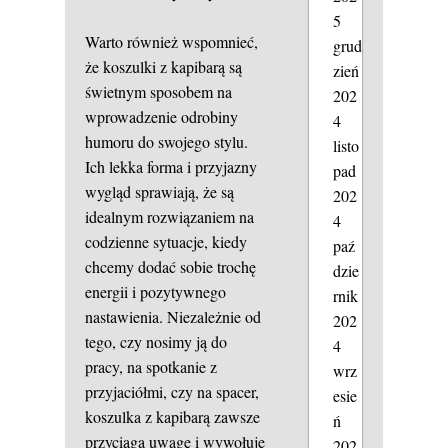
5
Warto również wspomnieć,
grud
że koszulki z kapibarą są
zień
świetnym sposobem na
202
wprowadzenie odrobiny
4
humoru do swojego stylu.
listo
Ich lekka forma i przyjazny
pad
wygląd sprawiają, że są
202
idealnym rozwiązaniem na
4
codzienne sytuacje, kiedy
paź
chcemy dodać sobie trochę
dzie
energii i pozytywnego
rnik
nastawienia. Niezależnie od
202
tego, czy nosimy ją do
4
pracy, na spotkanie z
wrz
przyjaciółmi, czy na spacer,
esie
koszulka z kapibarą zawsze
ń
przyciąga uwagę i wywołuje
202