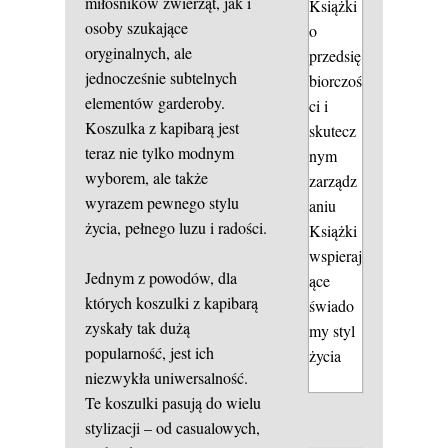
miłośników zwierząt, jak i
Książki
osoby szukające
o
oryginalnych, ale
przedsię
jednocześnie subtelnych
biorczoś
elementów garderoby.
ci i
Koszulka z kapibarą jest
skutecz
teraz nie tylko modnym
nym
wyborem, ale także
zarządz
wyrazem pewnego stylu
aniu
życia, pełnego luzu i radości.
Książki
wspieraj
Jednym z powodów, dla
ące
których koszulki z kapibarą
świado
zyskały tak dużą
my styl
popularność, jest ich
życia
niezwykła uniwersalność.
Te koszulki pasują do wielu
stylizacji – od casualowych,