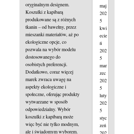
oryginalnym designem.
maj
Koszulki z kapibarą
202
produkowane są z różnych
5
tkanin – od bawełny, przez
kwi
mieszanki materiałów, aż po
ecie
ekologiczne opcje, co
ń
pozwala na wybór modelu
202
dostosowanego do
5
osobistych preferencji.
mar
Dodatkowo, coraz więcej
zec
marek zwraca uwagę na
202
aspekty ekologiczne i
5
społeczne, oferując produkty
luty
wytwarzane w sposób
202
odpowiedzialny. Wybór
5
koszulki z kapibarą może
styc
więc być nie tylko modnym,
zeń
ale i świadomym wyborem.
202