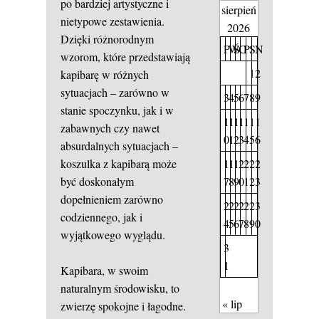
po bardziej artystyczne i
sierpień
nietypowe zestawienia.
2026
Dzięki różnorodnym
P
W
Ś
C
P
S
N
wzorom, które przedstawiają
1
2
kapibarę w różnych
sytuacjach – zarówno w
3
4
5
6
7
8
9
stanie spoczynku, jak i w
1
1
1
1
1
1
1
zabawnych czy nawet
0
1
2
3
4
5
6
absurdalnych sytuacjach –
1
1
1
2
2
2
2
koszulka z kapibarą może
7
8
9
0
1
2
3
być doskonałym
dopełnieniem zarówno
2
2
2
2
2
2
3
codziennego, jak i
4
5
6
7
8
9
0
wyjątkowego wyglądu.
3
1
Kapibara, w swoim
naturalnym środowisku, to
« lip
zwierzę spokojne i łagodne.