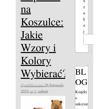
S
na
z
u
Koszulce:
k
a
Jakie
j
Szukaj
Wzory i
Kolory
BL
Wybierać?
OG
Opublikowano
26 listopada,
2024
przez
admin
Książki
o
sukcesie