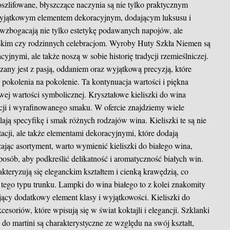
 oszlifowane, błyszczące naczynia są nie tylko praktycznym
wyjątkowym elementem dekoracyjnym, dodającym luksusu i
e wzbogacają nie tylko estetykę podawanych napojów, ale
skim czy rodzinnych celebracjom. Wyroby Huty Szkła Niemen są
jnymi, ale także noszą w sobie historię tradycji rzemieślniczej.
any jest z pasją, oddaniem oraz wyjątkową precyzją, które
 pokolenia na pokolenie. Ta kontynuacja wartości i piękna
wej wartości symbolicznej. Kryształowe kieliszki do wina
cji i wyrafinowanego smaku. W ofercie znajdziemy wiele
ają specyfikę i smak różnych rodzajów wina. Kieliszki te są nie
acji, ale także elementami dekoracyjnymi, które dodają
jąc asortyment, warto wymienić kieliszki do białego wina,
sposób, aby podkreślić delikatność i aromatyczność białych win.
akteryzują się eleganckim kształtem i cienką krawędzią, co
tego typu trunku. Lampki do wina białego to z kolei znakomity
ący dodatkowy element klasy i wyjątkowości. Kieliszki do
esoriów, które wpisują się w świat koktajli i elegancji.
Szklanki
 do martini są charakterystyczne ze względu na swój kształt,