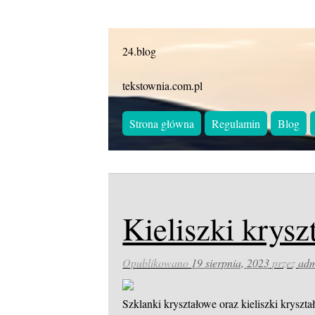
24.blog
tekstownia.com.pl
Strona główna
Regulamin
Blog
Kieliszki krysz
Opublikowano
19 sierpnia, 2023
przez
ad
Szklanki kryształowe oraz kieliszki krysz