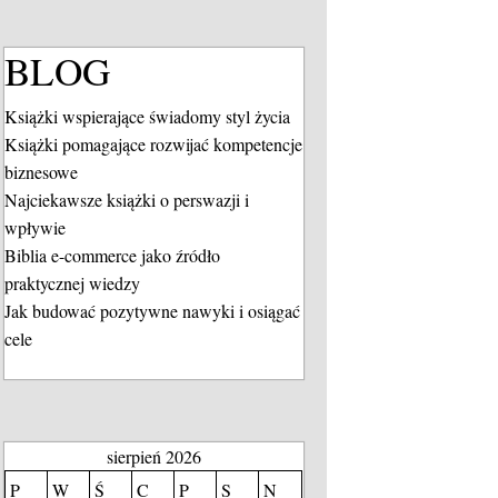
BLOG
Książki wspierające świadomy styl życia
Książki pomagające rozwijać kompetencje
biznesowe
Najciekawsze książki o perswazji i
wpływie
Biblia e-commerce jako źródło
praktycznej wiedzy
Jak budować pozytywne nawyki i osiągać
cele
sierpień 2026
P
W
Ś
C
P
S
N