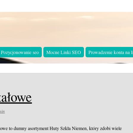
Pozycjonowanie seo
Mocne Linki SEO
Prowadzenie konta na I
tałowe
min
tałowe to dumny asortyment Huty Szkła Niemen, który zdobi wiele