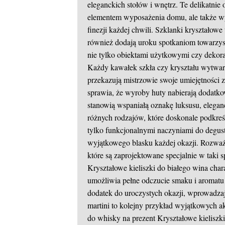
eleganckich stołów i wnętrz. Te delikatnie
elementem wyposażenia domu, ale także 
finezji każdej chwili. Szklanki kryształow
również dodają uroku spotkaniom towarzy
nie tylko obiektami użytkowymi czy dekoracy
Każdy kawałek szkła czy kryształu wytwarz
przekazują mistrzowie swoje umiejętności z
sprawia, że wyroby huty nabierają dodatko
stanowią wspaniałą oznakę luksusu, elegan
różnych rodzajów, które doskonale podkreśl
tylko funkcjonalnymi naczyniami do degust
wyjątkowego blasku każdej okazji. Rozważa
które są zaprojektowane specjalnie w taki 
Kryształowe kieliszki do białego wina char
umożliwia pełne odczucie smaku i aromatu 
dodatek do uroczystych okazji, wprowadzaj
martini to kolejny przykład wyjątkowych akc
do whisky na prezent
Kryształowe kieliszki