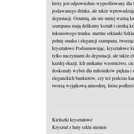
który jest odpowiednio wyprofilowany dla t
podawanego drinka, ale także wprowadzają 
degustacji. Ostatnią, ale nie mniej ważną k
szampana mają delikatny kształt i cienką k
luksusowego trunku.
martini szklanki
Szkla
pełnię smaku i elegancji szampana, tworzą
kryształowe
Podsumowując, kryształowe kie
tylko naczyniami do degustacji, ale także 
każdej okazji. Ich unikalne wzornictwo, ci
doskonały wybór dla miłośników piękna i 
eleganckich bankietów, czy też podczas kam
tworzą wyjątkową atmosferę, która podkreśl
Kieliszki kryształowe
Kryształ z huty szkła niemen