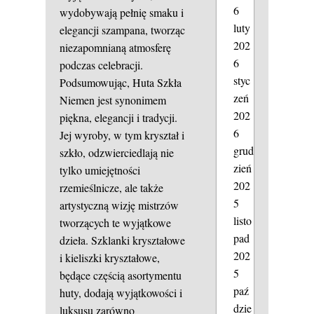
6
wydobywają pełnię smaku i
luty
elegancji szampana, tworząc
202
niezapomnianą atmosferę
6
podczas celebracji.
styc
Podsumowując, Huta Szkła
zeń
Niemen jest synonimem
202
piękna, elegancji i tradycji.
6
Jej wyroby, w tym kryształ i
grud
szkło, odzwierciedlają nie
zień
tylko umiejętności
202
rzemieślnicze, ale także
5
artystyczną wizję mistrzów
listo
tworzących te wyjątkowe
pad
dzieła. Szklanki kryształowe
202
i kieliszki kryształowe,
5
będące częścią asortymentu
paź
huty, dodają wyjątkowości i
dzie
luksusu zarówno