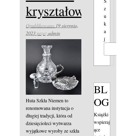
S
kryształowe
z
u
k
Opublikowano
19 sierpnia,
a
2023
przez
admin
j
Szukaj
BL
OG
Huta Szkła Niemen to
renomowana instytucja o
Książki
długiej tradycji, która od
wspieraj
dziesięcioleci wytwarza
ące
wyjątkowe wyroby ze szkła