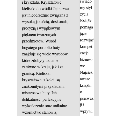
świado
i kryształu.
Kryształowe
my styl
kieliszki do wódki
Jej nazwa
życia
jest nieodłącznie związana z
Książki
wysoką jakością, doskonałą
pomaga
precyzją i wyjątkowym
jące
pięknem tworzonych
rozwijać
przedmiotów. Wśród
kompet
bogatego portfolio huty
encje
znajduje się wiele wyrobów,
bizneso
które zdobyły uznanie
we
zarówno w kraju, jak i za
Najciek
granicą. Kieliszki
awsze
kryształowe, z kolei, są
książki
znakomitymi przykładami
o
mistrzostwa huty. Ich
perswaz
delikatność, perfekcyjne
ji i
wykończenie oraz unikalne
wpływi
wzornictwo stanowią