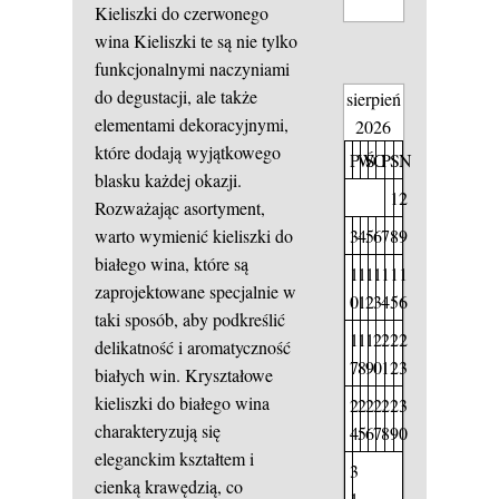
Kieliszki do czerwonego
wina
Kieliszki te są nie tylko
funkcjonalnymi naczyniami
do degustacji, ale także
sierpień
elementami dekoracyjnymi,
2026
które dodają wyjątkowego
P
W
Ś
C
P
S
N
blasku każdej okazji.
1
2
Rozważając asortyment,
3
4
5
6
7
8
9
warto wymienić kieliszki do
białego wina, które są
1
1
1
1
1
1
1
zaprojektowane specjalnie w
0
1
2
3
4
5
6
taki sposób, aby podkreślić
1
1
1
2
2
2
2
delikatność i aromatyczność
7
8
9
0
1
2
3
białych win. Kryształowe
kieliszki do białego wina
2
2
2
2
2
2
3
charakteryzują się
4
5
6
7
8
9
0
eleganckim kształtem i
3
cienką krawędzią, co
1