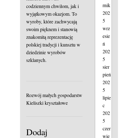
rnik
codziennym chwilom, jak i
202
wyjątkowym okazjom. To
5
wyroby, które zachwycają
wrz
swoim pięknem i stanowią
esie
znakomitą reprezentację
ń
polskiej tradycji i kunsztu w
202
dziedzinie wyrobów
5
szklanych.
sier
pień
202
5
Rozwój małych gospodarstw
lipie
Kieliszki kryształowe
c
202
5
czer
Dodaj
wie