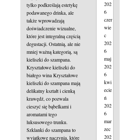
202
tylko podkreślają estetykę
6
podawanego drinka, ale
czer
także wprowadzają
wie
doświadczenie wizualne,
c
które jest integralną częścią
202
degustacji. Ostatnią, ale nie
6
mniej ważną kategorią, są
maj
kieliszki do szampana.
202
Kryształowe kieliszki do
6
białego wina
Kryształowe
kwi
kieliszki do szampana mają
ecie
delikatny kształt i cienką
ń
krawędź, co pozwala
202
cieszyć się bąbelkami i
6
aromatami tego
mar
luksusowego trunku.
zec
Szklanki do szampana to
202
wyjątkowe naczynia, które