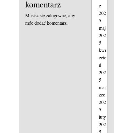
komentarz
c
202
Musisz się
zalogować
, aby
5
móc dodać komentarz.
maj
202
5
kwi
ecie
ń
202
5
mar
zec
202
5
luty
202
5