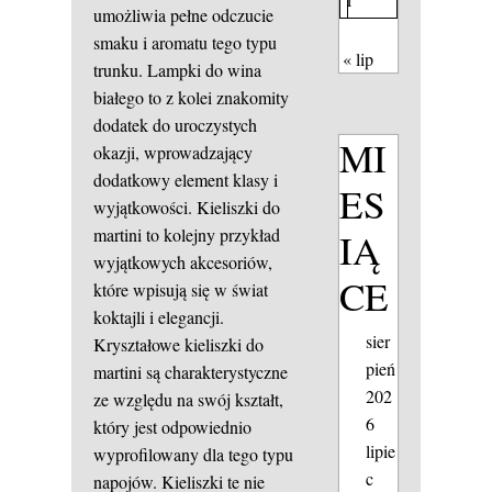
umożliwia pełne odczucie
smaku i aromatu tego typu
« lip
trunku. Lampki do wina
białego to z kolei znakomity
dodatek do uroczystych
MI
okazji, wprowadzający
dodatkowy element klasy i
ES
wyjątkowości. Kieliszki do
martini to kolejny przykład
IĄ
wyjątkowych akcesoriów,
CE
które wpisują się w świat
koktajli i elegancji.
sier
Kryształowe kieliszki do
pień
martini są charakterystyczne
202
ze względu na swój kształt,
6
który jest odpowiednio
lipie
wyprofilowany dla tego typu
c
napojów. Kieliszki te nie