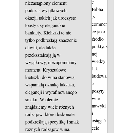
e
niezastąpiony element
Biblia
podczas wyjątkowych
e-
okazji, takich jak uroczyste
commer
toasty czy eleganckie
ce jako
bankiety. Kieliszki te nie
źródło
tylko podkreślają znaczenie
praktycz
chwili, ale także
nej
przekształcają ją w
wiedzy
wyjątkowy, niezapomniany
Jak
moment. Kryształowe
budowa
kieliszki do wina stanowią
ć
wspaniałą oznakę luksusu,
pozyty
elegancji i wyrafinowanego
wne
smaku. W ofercie
nawyki
znajdziemy wiele różnych
i
rodzajów, które doskonale
osiągać
podkreślają specyfikę i smak
cele
różnych rodzajów wina.