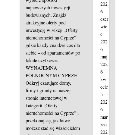
202
najnowszych inwestycji
6
budowlanych. Znajdź
czer
atrakcyjne oferty pod
wie
inwestycję w sekcji „Oferty
c
nieruchomości na Cyprze”
202
gdzie każdy znajdzie coś dla
6
siebie – od apartamentów po
maj
lokale użytkowe.
202
WYNAJEMNA
6
PÓŁNOCNYM CYPRZE
kwi
Odkryj czarujące domy,
ecie
firmy i grunty na naszej
ń
stronie internetowej w
202
kategorii „Oferty
6
nieruchomości na Cyprze” i
mar
przekonaj się, jak łatwo
zec
możesz stać się właścicielem
202