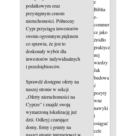
e
podatkowym oraz
Biblia
przystępnym cenom
e-
nieruchomości. Północny
commer
Cypr przyciąga inwestorów
ce jako
swoim ogromnym pięknem
źródło
co sprawia, że jest to
praktycz
doskonały wybór dla
nej
inwestorów indywidualnych
wiedzy
i przedsiębiorców.
Jak
budowa
Sprawdź dostępne oferty na
ć
naszej stronie w sekcji
pozyty
„Oferty nieruchomości na
wne
Cyprze” i znajdź swoją
nawyki
wymarzoną lokalizację już
i
dziś. Odkryj czarujące
osiągać
domy, firmy i grunty na
cele
naszej stronie internetowej w