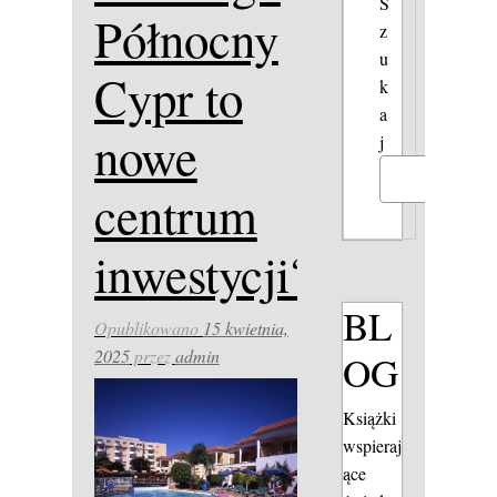
S
Północny
z
u
Cypr to
k
a
nowe
j
Szukaj
centrum
inwestycji?
BL
Opublikowano
15 kwietnia,
2025
przez
admin
OG
Książki
wspieraj
ące