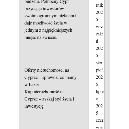
budżetu. Północny Cypr
rnik
przyciąga inwestorów
202
swoim ogromnym pięknem i
5
daje możliwość życia w
wrz
jednym z najpiękniejszych
esie
miejsc na świecie.
ń
202
5
sier
pień
Oferty nieruchomości na
202
Cyprze – sprawdź, co mamy
5
w bazie
lipie
Kup nieruchomość na
c
Cyprze – zyskaj styl życia i
202
inwestycję
5
czer
wie