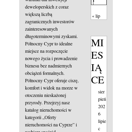
deweloperskich z coraz
większą liczbą
« lip
zagranicznych inwestorów
zainteresowanych
długoterminowymi zyskami.
MI
Północny Cypr to idealne
ES
miejsce na rozpoczęcie
nowego życia i prowadzenie
IĄ
biznesu bez nadmiernych
obciążeń formalnych.
CE
Północny Cypr oferuje ciszę,
komfort i widok na morze w
sier
otoczeniu nieskażonej
pień
przyrody. Przejrzyj nasz
202
katalog nieruchomości w
6
kategorii „Oferty
lipie
nieruchomości na Cyprze” i
c
wybierz spośród