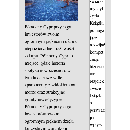
świado
my styl
życia
Książki
Północny Cypr przyciąga
pomaga
inwestorów swoim
jące
ogromnym pięknem i oferuje
rozwijać
niepowtarzalne możliwości
kompet
zakupu. Północny Cypr to
encje
miejsce, gdzie historia
bizneso
spotyka nowoczesność w
we
tym luksusowe wille,
Najciek
apartamenty z widokiem na
awsze
morze oraz atrakcyjne
książki
grunty inwestycyjne.
o
Północny Cypr przyciąga
perswaz
inwestorów swoim
ji i
ogromnym pięknem dzięki
wpływi
korzystnym warunkom