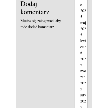
Dodaj
c
komentarz
202
5
Musisz się
zalogować
, aby
maj
móc dodać komentarz.
202
5
kwi
ecie
ń
202
5
mar
zec
202
5
luty
202
5