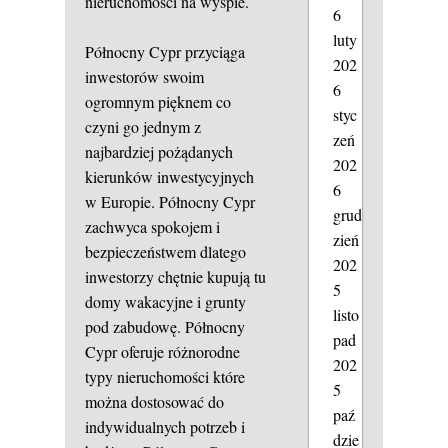
nieruchomości na wyspie.
6
luty
Północny Cypr przyciąga
202
inwestorów swoim
6
ogromnym pięknem co
styc
czyni go jednym z
zeń
najbardziej pożądanych
202
kierunków inwestycyjnych
6
w Europie. Północny Cypr
grud
zachwyca spokojem i
zień
bezpieczeństwem dlatego
202
inwestorzy chętnie kupują tu
5
domy wakacyjne i grunty
listo
pod zabudowę. Północny
pad
Cypr oferuje różnorodne
202
typy nieruchomości które
5
można dostosować do
paź
indywidualnych potrzeb i
dzie