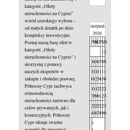
kategorii „Oferty
nieruchomości na Cyprze”
wśród szerokiego wyboru –
sierpień
od małych działek po duże
2026
kompleksy inwestycyjne.
P
W
Ś
C
P
S
N
Poznaj naszą bazę ofert w
kategorii „Oferty
1
2
nieruchomości na Cyprze” i
3
4
5
6
7
8
9
skorzystaj z pomocy
1
1
1
1
1
1
1
naszych ekspertów w
0
1
2
3
4
5
6
zakupie i obsłudze prawnej.
Północny Cypr zachwyca
1
1
1
2
2
2
2
różnorodnością
7
8
9
0
1
2
3
nieruchomości zarówno dla
2
2
2
2
2
2
3
celów prywatnych, jak i
4
5
6
7
8
9
0
komercyjnych. Północny
Cypr oferuje świetne
3
warunki dla inwestycji
1