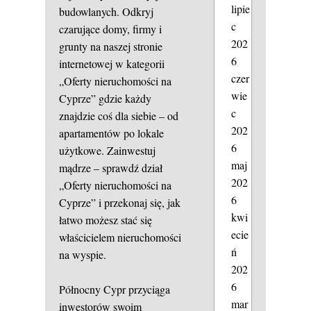
lipie
budowlanych. Odkryj
c
czarujące domy, firmy i
202
grunty na naszej stronie
6
internetowej w kategorii
czer
„Oferty nieruchomości na
wie
Cyprze” gdzie każdy
c
znajdzie coś dla siebie – od
202
apartamentów po lokale
6
użytkowe. Zainwestuj
maj
mądrze – sprawdź dział
202
„Oferty nieruchomości na
6
Cyprze” i przekonaj się, jak
kwi
łatwo możesz stać się
ecie
właścicielem nieruchomości
ń
na wyspie.
202
6
Północny Cypr przyciąga
mar
inwestorów swoim