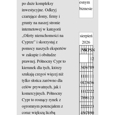
esnym
po duże kompleksy
biznesie
inwestycyjne. Odkryj
czarujące domy, firmy i
grunty na naszej stronie
internetowej w kategorii
„Oferty nieruchomości na
sierpień
Cyprze” i skorzystaj z
2026
pomocy naszych ekspertów
P
W
Ś
C
P
S
N
w zakupie i obsłudze
1
2
prawnej. Północny Cypr to
3
4
5
6
7
8
9
kierunek dla tych, którzy
szukają czegoś więcej niż
1
1
1
1
1
1
1
tylko słońca zarówno dla
0
1
2
3
4
5
6
celów prywatnych, jak i
1
1
1
2
2
2
2
komercyjnych. Północny
7
8
9
0
1
2
3
Cypr to rosnący rynek z
ogromnym potencjałem z
2
2
2
2
2
2
3
coraz większą liczbą
4
5
6
7
8
9
0