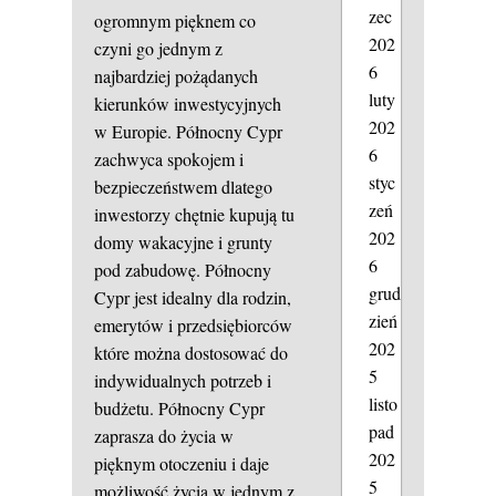
zec
ogromnym pięknem co
202
czyni go jednym z
6
najbardziej pożądanych
luty
kierunków inwestycyjnych
202
w Europie. Północny Cypr
6
zachwyca spokojem i
styc
bezpieczeństwem dlatego
zeń
inwestorzy chętnie kupują tu
202
domy wakacyjne i grunty
6
pod zabudowę. Północny
grud
Cypr jest idealny dla rodzin,
zień
emerytów i przedsiębiorców
202
które można dostosować do
5
indywidualnych potrzeb i
listo
budżetu. Północny Cypr
pad
zaprasza do życia w
202
pięknym otoczeniu i daje
5
możliwość życia w jednym z