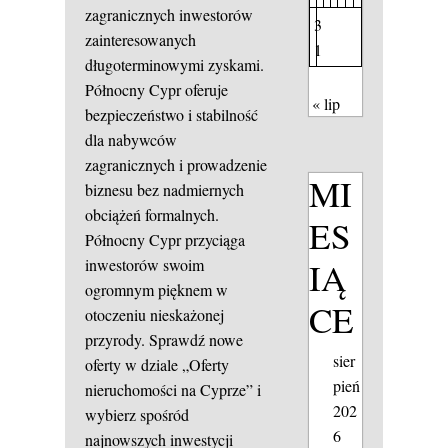
zagranicznych inwestorów
3
zainteresowanych
1
długoterminowymi zyskami.
Północny Cypr oferuje
« lip
bezpieczeństwo i stabilność
dla nabywców
zagranicznych i prowadzenie
MI
biznesu bez nadmiernych
obciążeń formalnych.
ES
Północny Cypr przyciąga
IĄ
inwestorów swoim
ogromnym pięknem w
CE
otoczeniu nieskażonej
przyrody. Sprawdź nowe
sier
oferty w dziale „Oferty
pień
nieruchomości na Cyprze” i
202
wybierz spośród
6
najnowszych inwestycji