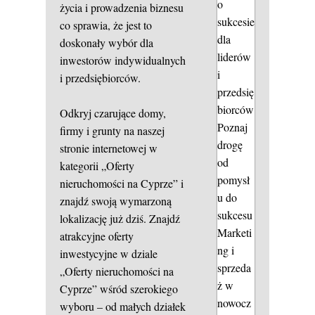
o
życia i prowadzenia biznesu
sukcesie
co sprawia, że jest to
dla
doskonały wybór dla
liderów
inwestorów indywidualnych
i
i przedsiębiorców.
przedsię
biorców
Odkryj czarujące domy,
Poznaj
firmy i grunty na naszej
drogę
stronie internetowej w
od
kategorii „Oferty
pomysł
nieruchomości na Cyprze” i
u do
znajdź swoją wymarzoną
sukcesu
lokalizację już dziś. Znajdź
Marketi
atrakcyjne oferty
ng i
inwestycyjne w dziale
sprzeda
„Oferty nieruchomości na
ż w
Cyprze” wśród szerokiego
nowocz
wyboru – od małych działek