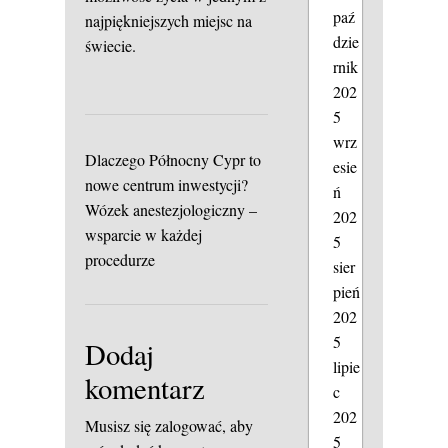
paź
najpiękniejszych miejsc na
dzie
świecie.
rnik
202
5
wrz
Dlaczego Północny Cypr to
esie
nowe centrum inwestycji?
ń
Wózek anestezjologiczny –
202
wsparcie w każdej
5
procedurze
sier
pień
202
5
Dodaj
lipie
komentarz
c
202
Musisz się
zalogować
, aby
5