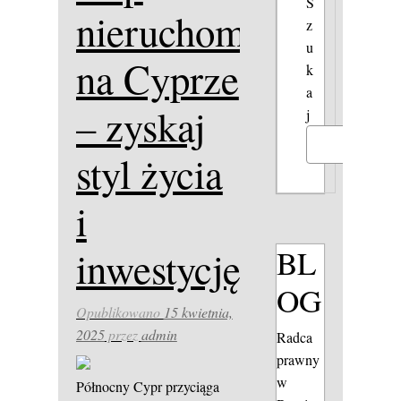
S
nieruchomość
z
u
na Cyprze
k
a
– zyskaj
j
Szukaj
styl życia
i
BL
inwestycję
OG
Opublikowano
15 kwietnia,
2025
przez
admin
Radca
prawny
w
Północny Cypr przyciąga