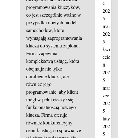
c
programowania kluczyków,
202
co jest szczególnie ważne w
5
przypadku nowych modeli
maj
samochodów, które
202
wymagają zaprogramowania
5
klucza do systemu zapłonu.
kwi
Firma zapewnia
ecie
kompleksową usługę, która
ń
obejmuje nie tylko
202
dorobienie klucza, ale
5
również jego
mar
programowanie, aby klient
zec
mógł w pełni cieszyć się
202
funkcjonalnością nowego
5
klucza. Firma oferuje
luty
również konkurencyjny
202
cennik usług, co sprawia, że
5
jej oferta jest dostępna dla