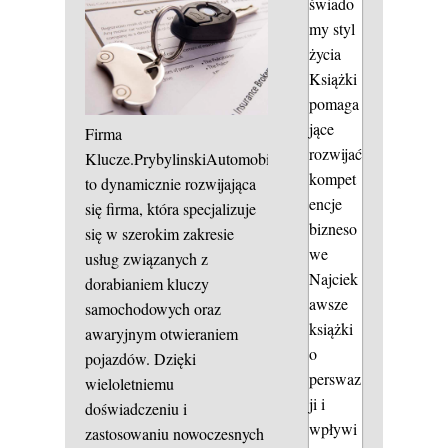
świado
my styl
życia
Książki
pomaga
jące
Firma
rozwijać
Klucze.PrybylinskiAutomobile
kompet
to dynamicznie rozwijająca
encje
się firma, która specjalizuje
bizneso
się w szerokim zakresie
we
usług związanych z
Najciek
dorabianiem kluczy
awsze
samochodowych oraz
książki
awaryjnym otwieraniem
o
pojazdów. Dzięki
perswaz
wieloletniemu
ji i
doświadczeniu i
wpływi
zastosowaniu nowoczesnych