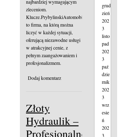
najbardziej wymagającym
grud
zleceniom.
zień
Klucze.PrybylinskiAutomobile
202
to firma, na którą można
3
liczyć w każdej sytuacji,
listo
oferującą niezawodne usługi
pad
w atrakcyjnej cenie, z
202
pełnym zaangażowaniem i
3
profesjonalizmem.
paź
dzie
Dodaj komentarz
rnik
202
3
Złoty
wrz
esie
Hydraulik –
ń
202
Profesjonalne
3