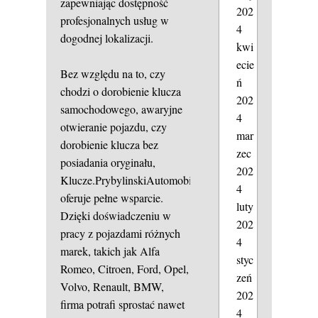
zapewniając dostępność
202
profesjonalnych usług w
4
dogodnej lokalizacji.
kwi
ecie
Bez względu na to, czy
ń
chodzi o dorobienie klucza
202
samochodowego, awaryjne
4
otwieranie pojazdu, czy
mar
dorobienie klucza bez
zec
posiadania oryginału,
202
Klucze.PrybylinskiAutomobile
4
oferuje pełne wsparcie.
luty
Dzięki doświadczeniu w
202
pracy z pojazdami różnych
4
marek, takich jak Alfa
styc
Romeo, Citroen, Ford, Opel,
zeń
Volvo, Renault, BMW,
202
firma potrafi sprostać nawet
4