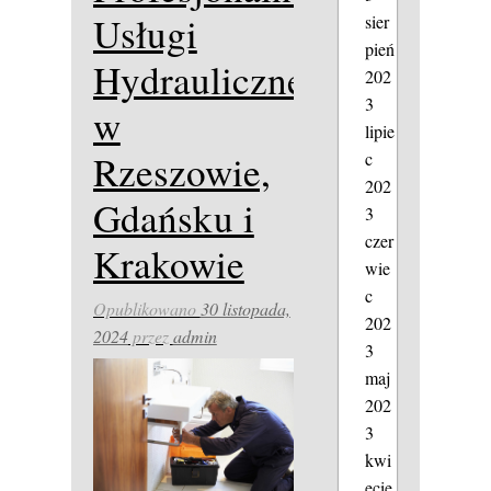
Usługi
sier
pień
Hydrauliczne
202
3
w
lipie
Rzeszowie,
c
202
Gdańsku i
3
czer
Krakowie
wie
c
Opublikowano
30 listopada,
202
2024
przez
admin
3
maj
202
3
kwi
ecie