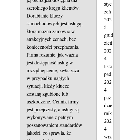
styc
szerokiego kręgu klientów.
zeń
Dorabianie kluczy
202
samochodowych jest usługą,
5
którą można zamówić w
grud
atrakcyjnych cenach, bez
zień
konieczności przepłacania.
202
Firma rozumie, jak ważna
4
jest dostępność usług w
listo
rozsądnej cenie, zwłaszcza
pad
w przypadku nagłych
202
sytuacji, kiedy klucze
4
zostaną zgubione lub
paź
uszkodzone. Cennik firmy
dzie
jest przejrzysty, a usługi są
rnik
wykonywane z pełnym
202
poszanowaniem standardów
4
jakości, co sprawia, że
wrz