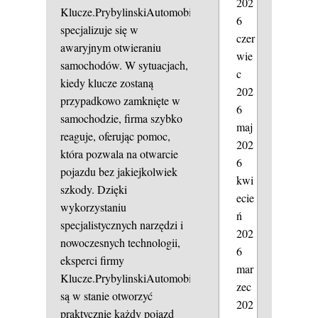
202
Klucze.PrybylinskiAutomobile
6
specjalizuje się w
czer
awaryjnym otwieraniu
wie
samochodów. W sytuacjach,
c
kiedy klucze zostaną
202
przypadkowo zamknięte w
6
samochodzie, firma szybko
maj
reaguje, oferując pomoc,
202
która pozwala na otwarcie
6
pojazdu bez jakiejkolwiek
kwi
szkody. Dzięki
ecie
wykorzystaniu
ń
specjalistycznych narzędzi i
202
nowoczesnych technologii,
6
eksperci firmy
mar
Klucze.PrybylinskiAutomobile
zec
są w stanie otworzyć
202
praktycznie każdy pojazd