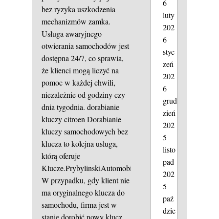
6
bez ryzyka uszkodzenia
luty
mechanizmów zamka.
202
Usługa awaryjnego
6
otwierania samochodów jest
styc
dostępna 24/7, co sprawia,
zeń
że klienci mogą liczyć na
202
pomoc w każdej chwili,
6
niezależnie od godziny czy
grud
dnia tygodnia.
dorabianie
zień
kluczy citroen
Dorabianie
202
kluczy samochodowych bez
5
klucza to kolejna usługa,
listo
którą oferuje
pad
Klucze.PrybylinskiAutomobile.
202
W przypadku, gdy klient nie
5
ma oryginalnego klucza do
paź
samochodu, firma jest w
dzie
stanie dorobić nowy klucz