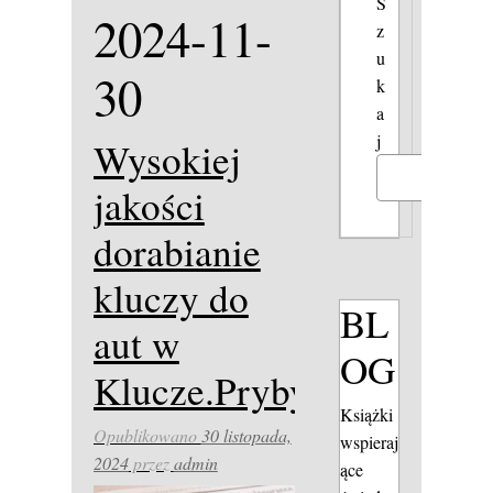
S
2024-11-
z
u
30
k
a
j
Wysokiej
Szukaj
jakości
dorabianie
kluczy do
BL
aut w
OG
Klucze.PrybylinskiAuto
Książki
Opublikowano
30 listopada,
wspieraj
2024
przez
admin
ące