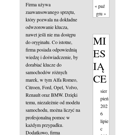
Firma używa
« paź
zaawansowanego sprzętu,
gru »
który pozwala na dokładne
odwzorowanie klucza,
nawet jeśli nie ma dostępu
MI
do oryginału. Co istotne,
ES
firma posiada odpowiednią
wiedzę i doświadczenie, by
IĄ
dorabiać klucze do
samochodów różnych
CE
marek, w tym Alfa Romeo,
Citroen, Ford, Opel, Volvo,
sier
Renault oraz BMW. Dzięki
pień
temu, niezależnie od modelu
202
samochodu, można liczyć na
6
profesjonalną pomoc w
lipie
każdym przypadku.
c
Dodatkowo, firma