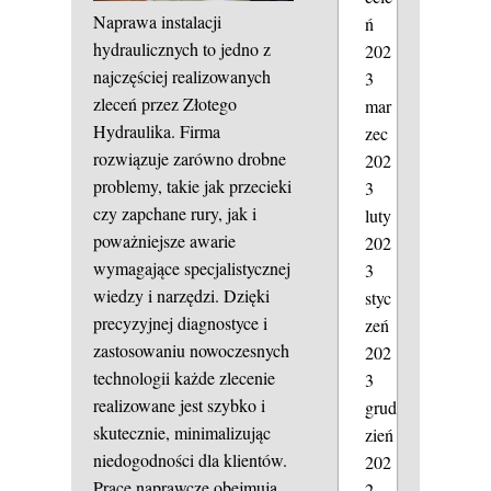
Naprawa instalacji
ń
hydraulicznych to jedno z
202
najczęściej realizowanych
3
zleceń przez Złotego
mar
Hydraulika. Firma
zec
rozwiązuje zarówno drobne
202
problemy, takie jak przecieki
3
czy zapchane rury, jak i
luty
poważniejsze awarie
202
wymagające specjalistycznej
3
wiedzy i narzędzi. Dzięki
styc
precyzyjnej diagnostyce i
zeń
zastosowaniu nowoczesnych
202
technologii każde zlecenie
3
realizowane jest szybko i
grud
skutecznie, minimalizując
zień
niedogodności dla klientów.
202
Prace naprawcze obejmują
2