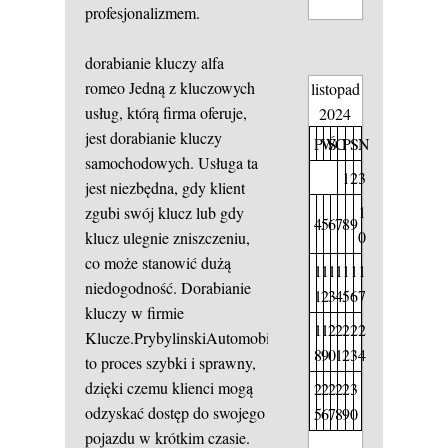
profesjonalizmem.
dorabianie kluczy alfa
romeo
Jedną z kluczowych
listopad
usług, którą firma oferuje,
2024
jest dorabianie kluczy
P
W
Ś
C
P
S
N
samochodowych. Usługa ta
1
2
3
jest niezbędna, gdy klient
1
zgubi swój klucz lub gdy
4
5
6
7
8
9
0
klucz ulegnie zniszczeniu,
co może stanowić dużą
1
1
1
1
1
1
1
niedogodność. Dorabianie
1
2
3
4
5
6
7
kluczy w firmie
1
1
2
2
2
2
2
Klucze.PrybylinskiAutomobile
8
9
0
1
2
3
4
to proces szybki i sprawny,
dzięki czemu klienci mogą
2
2
2
2
2
3
odzyskać dostęp do swojego
5
6
7
8
9
0
pojazdu w krótkim czasie.