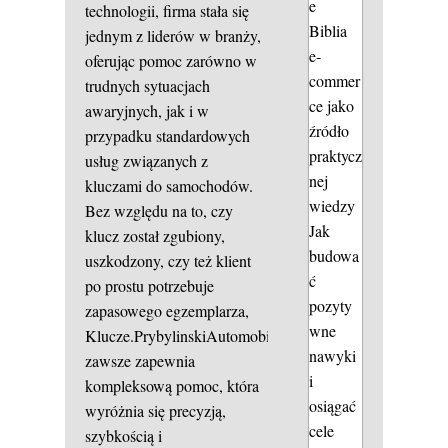
e
technologii, firma stała się
Biblia
jednym z liderów w branży,
e-
oferując pomoc zarówno w
commer
trudnych sytuacjach
ce jako
awaryjnych, jak i w
źródło
przypadku standardowych
praktycz
usług związanych z
nej
kluczami do samochodów.
wiedzy
Bez względu na to, czy
Jak
klucz został zgubiony,
budowa
uszkodzony, czy też klient
ć
po prostu potrzebuje
pozyty
zapasowego egzemplarza,
wne
Klucze.PrybylinskiAutomobile
nawyki
zawsze zapewnia
i
kompleksową pomoc, która
osiągać
wyróżnia się precyzją,
cele
szybkością i