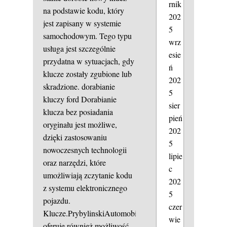
rnik
na podstawie kodu, który
202
jest zapisany w systemie
5
samochodowym. Tego typu
wrz
usługa jest szczególnie
esie
przydatna w sytuacjach, gdy
ń
klucze zostały zgubione lub
202
skradzione.
dorabianie
5
kluczy ford
Dorabianie
sier
klucza bez posiadania
pień
oryginału jest możliwe,
202
dzięki zastosowaniu
5
nowoczesnych technologii
lipie
oraz narzędzi, które
c
umożliwiają zczytanie kodu
202
z systemu elektronicznego
5
pojazdu.
czer
Klucze.PrybylinskiAutomobile
wie
oferuje również możliwość