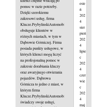
klienci chętnie wracają po
esie
pomoc w razie potrzeby.
ń
Dzięki szerokiemu
202
zakresowi usług, firma
4
Klucze.PrybylinskiAutomobile
sier
obsługuje klientów w
pień
różnych miastach, w tym w
202
Dąbrowie Górniczej. Firma
4
posiada punkty usługowe, w
lipie
których klienci mogą liczyć
c
na profesjonalną pomoc w
202
zakresie dorabiania kluczy
4
oraz awaryjnego otwierania
czer
pojazdów. Dąbrowa
wie
Górnicza to jedno z miast, w
c
którym firma
202
Klucze.PrybylinskiAutomobile
4
świadczy swoje usługi,
maj