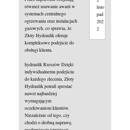
również usuwanie awarii w
listo
systemach centralnego
pad
ogrzewania oraz instalacjach
202
gazowych, co sprawia, że
2
Złoty Hydraulik oferuje
kompleksowe podejście do
obsługi klienta.
hydraulik Rzeszów
Dzięki
indywidualnemu podejściu
do każdego zlecenia, Złoty
Hydraulik potrafi sprostać
nawet najbardziej
wymagającym
oczekiwaniom klientów.
Niezależnie od tego, czy
chodzi o drobną naprawę,
modernizację istniejącej