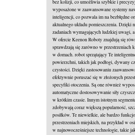
bez kolizji, co umożliwia szybkie i precyz
wyposażone w zaawansowane systemy nawiga
inteligencji, co pozwala im na bezbłędne o
aktualnego układu pomieszczenia. Dzięki ni
zadaniach wymagających ludzkiej uwagi, a 
W ofercie Keenon Roboty znajdują się rów
sprawdzają się zarówno w przestrzeniach ko
w domach.
robot sprzątający
Te inteligent
powierzchni, takich jak podłogi, dywany c
czystości. Dzięki zastosowaniu zaawansow
efektywnie poruszać się w złożonych przes
specyfiki otoczenia. Są one również wypo
automatyczne dostosowywanie siły czyszcze
w krótkim czasie. Innym istotnym segment
zdobywają coraz większą popularność, szc
posiłków. Te niewielkie, ale bardzo funkcj
przestrzeniach miejskich, na przykład w 
w najnowocześniejsze technologie, takie 