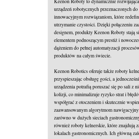
Keenon Roboty to dynamicznie rozwijająca s
urządzeń robotycznych przeznaczonych do 
innowacyjnym rozwiązaniom, które redefini
utrzymanie czystości. Dzięki połączeniu z
designem, produkty Keenon Roboty stają si
elementem podnoszącym prestiż i nowoczes
dążeniem do pełnej automatyzacji procesów,
produktów na całym świecie.
Keenon Robotics oferuje także roboty kelne
przyspieszając obsługę gości, a jednocześ
urządzenia potrafią poruszać się po sali z
kolizji, co minimalizuje ryzyko strat i błę
współgrać z otoczeniem i skutecznie wspi
zaawansowanym algorytmom nawigacyjnym
zarówno w dużych sieciach gastronomiczny
również roboty kelnerskie, które znajdują 
lokalach gastronomicznych. Ich główną zal