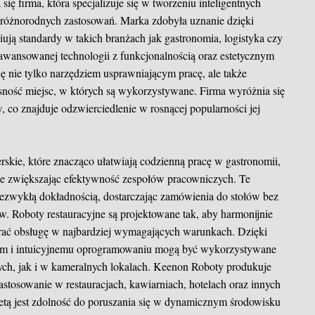
ię firma, która specjalizuje się w tworzeniu inteligentnych
różnorodnych zastosowań. Marka zdobyła uznanie dzięki
ują standardy w takich branżach jak gastronomia, logistyka czy
aawansowanej technologii z funkcjonalnością oraz estetycznym
ę nie tylko narzędziem usprawniającym pracę, ale także
ność miejsc, w których są wykorzystywane. Firma wyróżnia się
 co znajduje odzwierciedlenie w rosnącej popularności jej
rskie, które znacząco ułatwiają codzienną pracę w gastronomii,
nie zwiększając efektywność zespołów pracowniczych. Te
 niezwykłą dokładnością, dostarczając zamówienia do stołów bez
dów. Roboty restauracyjne są projektowane tak, aby harmonijnie
erać obsługę w najbardziej wymagających warunkach. Dzięki
 i intuicyjnemu oprogramowaniu mogą być wykorzystywane
ch, jak i w kameralnych lokalach. Keenon Roboty produkuje
zastosowanie w restauracjach, kawiarniach, hotelach oraz innych
etą jest zdolność do poruszania się w dynamicznym środowisku