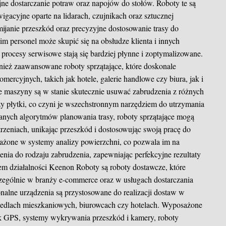
yjne dostarczanie potraw oraz napojów do stołów. Roboty te są
cyjne oparte na lidarach, czujnikach oraz sztucznej
mijanie przeszkód oraz precyzyjne dostosowanie trasy do
m personel może skupić się na obsłudze klienta i innych
procesy serwisowe stają się bardziej płynne i zoptymalizowane.
nież zaawansowane roboty sprzątające, które doskonale
mercyjnych, takich jak hotele, galerie handlowe czy biura, jak i
ne maszyny są w stanie skutecznie usuwać zabrudzenia z różnych
zy płytki, co czyni je wszechstronnym narzędziem do utrzymania
anych algorytmów planowania trasy, roboty sprzątające mogą
trzeniach, unikając przeszkód i dostosowując swoją pracę do
sażone w systemy analizy powierzchni, co pozwala im na
nia do rodzaju zabrudzenia, zapewniając perfekcyjne rezultaty
em działalności Keenon Roboty są roboty dostawcze, które
zególnie w branży e-commerce oraz w usługach dostarczania
onalne urządzenia są przystosowane do realizacji dostaw w
osiedlach mieszkaniowych, biurowcach czy hotelach. Wyposażone
jak GPS, systemy wykrywania przeszkód i kamery, roboty