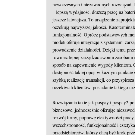
nowoczesnych i niezawodnych rozwiązań. J
– lepszą wydajność, dłuższą pracę na baterii
jeszcze łatwiejsza. To urządzenie zaproje
oczekują najwyższej jakości. Kasoterminal
funkcjonalność. Oprócz podstawowych możli
modeli oferuje integrację z systemami zar
prowadzenie działalności. Dzięki temu prz
również lepiej zarządzać swoimi zasobami 
sposób na zapewnienie wygody klientom. C
dostępność takiej opcji w każdym punkcie 
szybką realizację transakcji, co przyspies
oczekiwań klientów, posiadanie takiego u
Rozwiązania takie jak pospay i pospay2 po
biznesowe, jednocześnie oferując niezawod
rozwój firmy, poprawę efektywności pracy
wszechstronność, funkcjonalność i estetyk
przedsiębiorców, którzy chcą być krok prz