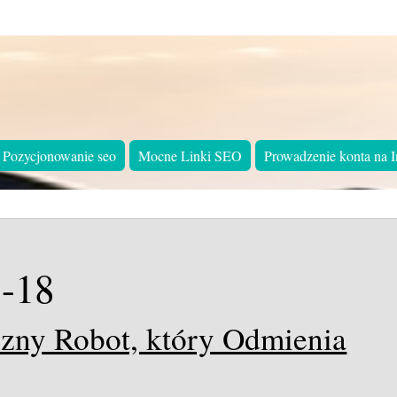
Pozycjonowanie seo
Mocne Linki SEO
Prowadzenie konta na I
-18
zny Robot, który Odmienia