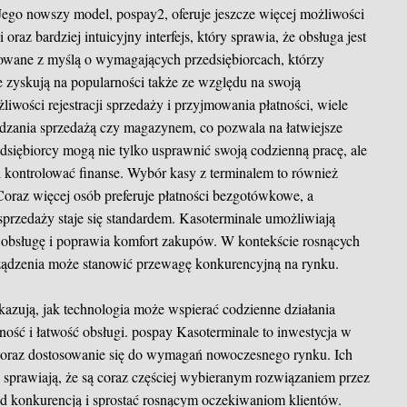
ego nowszy model, pospay2, oferuje jeszcze więcej możliwości
 oraz bardziej intuicyjny interfejs, który sprawia, że obsługa jest
ktowane z myślą o wymagających przedsiębiorcach, którzy
e zyskują na popularności także ze względu na swoją
wości rejestracji sprzedaży i przyjmowania płatności, wiele
ządzania sprzedażą czy magazynem, co pozwala na łatwiejsze
edsiębiorcy mogą nie tylko usprawnić swoją codzienną pracę, ale
i kontrolować finanse. Wybór kasy z terminalem to również
oraz więcej osób preferuje płatności bezgotówkowe, a
sprzedaży staje się standardem. Kasoterminale umożliwiają
za obsługę i poprawia komfort zakupów. W kontekście rosnących
rządzenia może stanowić przewagę konkurencyjną na rynku.
kazują, jak technologia może wspierać codzienne działania
ność i łatwość obsługi.
pospay
Kasoterminale to inwestycja w
 oraz dostosowanie się do wymagań nowoczesnego rynku. Ich
a sprawiają, że są coraz częściej wybieranym rozwiązaniem przez
ed konkurencją i sprostać rosnącym oczekiwaniom klientów.