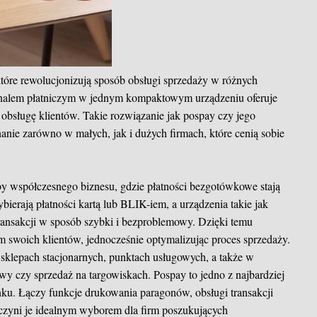
tóre rewolucjonizują sposób obsługi sprzedaży w różnych
rminalem płatniczym w jednym kompaktowym urządzeniu oferuje
obsługę klientów. Takie rozwiązanie jak pospay czy jego
nie zarówno w małych, jak i dużych firmach, które cenią sobie
by współczesnego biznesu, gdzie płatności bezgotówkowe stają
ybierają płatności kartą lub BLIK-iem, a urządzenia takie jak
transakcji w sposób szybki i bezproblemowy. Dzięki temu
 swoich klientów, jednocześnie optymalizując proces sprzedaży.
sklepach stacjonarnych, punktach usługowych, a także w
awy czy sprzedaż na targowiskach. Pospay to jedno z najbardziej
ku. Łączy funkcje drukowania paragonów, obsługi transakcji
co czyni je idealnym wyborem dla firm poszukujących