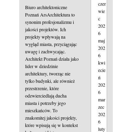
czer
Biuro architektoniczne
wie
Poznań ArsArchitektura to
c
synonim profesjonalizmu i
202
jakości projektów. Ich
6
projekty wpływają na
maj
wygląd miasta, przyciągając
202
uwagę i zachwycając.
6
Architekt Poznań działa jako
kwi
lider w dziedzinie
ecie
architektury, tworząc nie
ń
tylko budynki, ale również
202
przestrzenie, które
6
odzwierciedlają ducha
mar
miasta i potrzeby jego
zec
mieszkańców. To
202
znakomitej jakości projekty,
6
które wpisują się w kontekst
luty