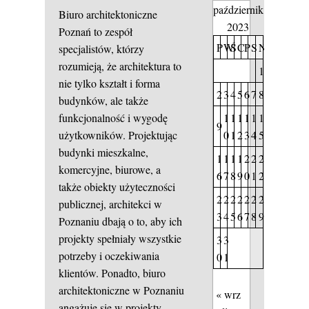
październik
Biuro architektoniczne
2023
Poznań to zespół
P
W
Ś
C
P
S
N
specjalistów, którzy
rozumieją, że architektura to
1
nie tylko kształt i forma
2
3
4
5
6
7
8
budynków, ale także
1
1
1
1
1
1
funkcjonalność i wygodę
9
0
1
2
3
4
5
użytkowników. Projektując
budynki mieszkalne,
1
1
1
1
2
2
2
komercyjne, biurowe, a
6
7
8
9
0
1
2
także obiekty użyteczności
2
2
2
2
2
2
2
publicznej, architekci w
3
4
5
6
7
8
9
Poznaniu dbają o to, aby ich
projekty spełniały wszystkie
3
3
potrzeby i oczekiwania
0
1
klientów. Ponadto, biuro
architektoniczne w Poznaniu
« wrz
angażuje się w projekty