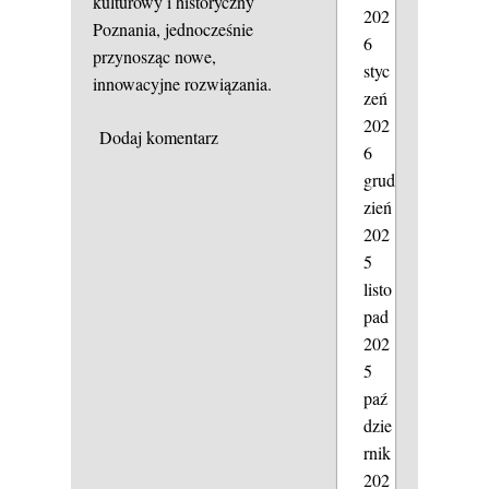
kulturowy i historyczny
202
Poznania, jednocześnie
6
przynosząc nowe,
styc
innowacyjne rozwiązania.
zeń
202
Dodaj komentarz
6
grud
zień
202
5
listo
pad
202
5
paź
dzie
rnik
202