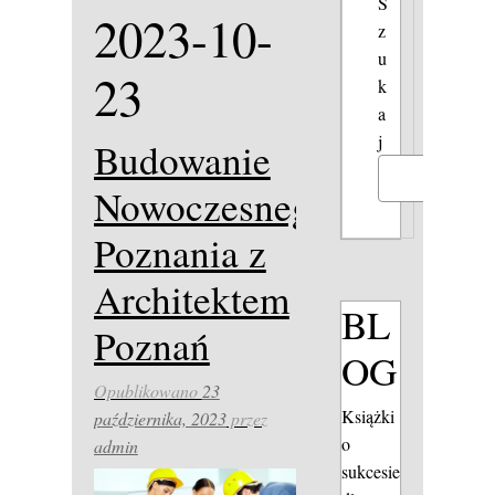
S
2023-10-
z
u
23
k
a
j
Budowanie
Szukaj
Nowoczesnego
Poznania z
Architektem
BL
Poznań
OG
Opublikowano
23
Książki
października, 2023
przez
o
admin
sukcesie