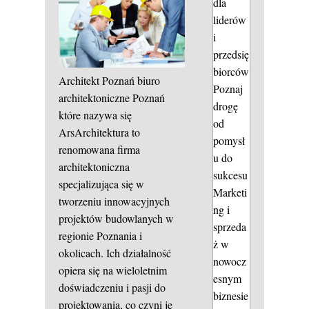
dla
liderów
i
przedsię
biorców
Architekt Poznań biuro
Poznaj
architektoniczne Poznań
drogę
które nazywa się
od
ArsArchitektura to
pomysł
renomowana firma
u do
architektoniczna
sukcesu
specjalizująca się w
Marketi
tworzeniu innowacyjnych
ng i
projektów budowlanych w
sprzeda
regionie Poznania i
ż w
okolicach. Ich działalność
nowocz
opiera się na wieloletnim
esnym
doświadczeniu i pasji do
biznesie
projektowania, co czyni je