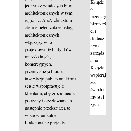
Książki
jednym z wiodących biur
o
architektonicznych w tym
przedsię
regionie. ArsArchitektura
biorczoś
oferuje pełen zakres usług
ci i
architektonicznych,
skutecz
włączając w to
nym
projektowanie budynków
zarządz
mieszkalnych,
aniu
komercyjnych,
Książki
przemysłowych oraz
wspieraj
inwestycje publiczne. Firma
ące
ściśle współpracuje z
świado
klientami, aby zrozumieć ich
my styl
potrzeby i oczekiwania, a
życia
następnie przekształca te
wizje w unikalne i
funkcjonalne projekty.