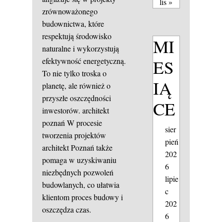
lis »
zrównoważonego
budownictwa, które
respektują środowisko
MI
naturalne i wykorzystują
ES
efektywność energetyczną.
To nie tylko troska o
IĄ
planetę, ale również o
przyszłe oszczędności
CE
inwestorów.
architekt
poznań
W procesie
sier
tworzenia projektów
pień
architekt Poznań także
202
pomaga w uzyskiwaniu
6
niezbędnych pozwoleń
lipie
budowlanych, co ułatwia
c
klientom proces budowy i
202
oszczędza czas.
6