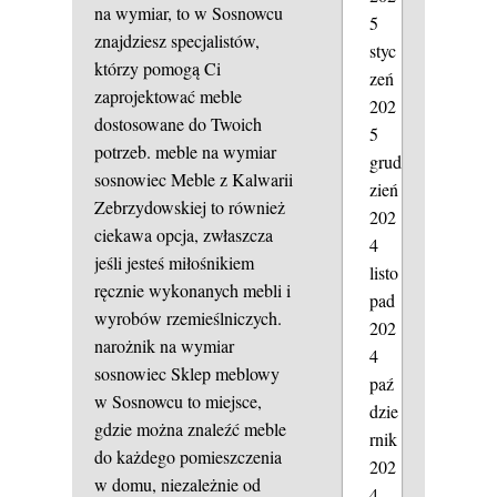
na wymiar, to w Sosnowcu
5
znajdziesz specjalistów,
styc
którzy pomogą Ci
zeń
zaprojektować meble
202
dostosowane do Twoich
5
potrzeb.
meble na wymiar
grud
sosnowiec
Meble z Kalwarii
zień
Zebrzydowskiej to również
202
ciekawa opcja, zwłaszcza
4
jeśli jesteś miłośnikiem
listo
ręcznie wykonanych mebli i
pad
wyrobów rzemieślniczych.
202
narożnik na wymiar
4
sosnowiec
Sklep meblowy
paź
w Sosnowcu to miejsce,
dzie
gdzie można znaleźć meble
rnik
do każdego pomieszczenia
202
w domu, niezależnie od
4