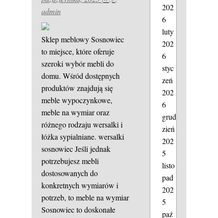
202
admin
6
luty
Sklep meblowy Sosnowiec
202
to miejsce, które oferuje
6
szeroki wybór mebli do
styc
domu. Wśród dostępnych
zeń
produktów znajdują się
202
meble wypoczynkowe,
6
meble na wymiar oraz
grud
różnego rodzaju wersalki i
zień
łóżka sypialniane.
wersalki
202
sosnowiec
Jeśli jednak
5
potrzebujesz mebli
listo
dostosowanych do
pad
konkretnych wymiarów i
202
potrzeb, to meble na wymiar
5
Sosnowiec to doskonałe
paź