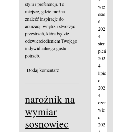
stylu i preferencji. To
wrz
miejsce, gdzie można
esie
znaleźć inspiracje do
ń
aranżacji wnętrz i stworzyć
202
przestrzeń, która będzie
4
odzwierciedleniem Twojego
sier
indywidualnego gustu i
pień
potrzeb.
202
4
Dodaj komentarz
lipie
c
202
4
narożnik na
czer
wymiar
wie
c
sosnowiec
202
4