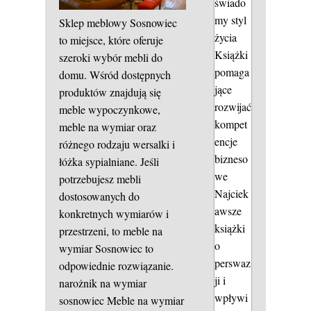
świado
my styl
Sklep meblowy Sosnowiec
życia
to miejsce, które oferuje
Książki
szeroki wybór mebli do
pomaga
domu. Wśród dostępnych
jące
produktów znajdują się
rozwijać
meble wypoczynkowe,
kompet
meble na wymiar oraz
encje
różnego rodzaju wersalki i
bizneso
łóżka sypialniane. Jeśli
we
potrzebujesz mebli
Najciek
dostosowanych do
awsze
konkretnych wymiarów i
książki
przestrzeni, to meble na
o
wymiar Sosnowiec to
perswaz
odpowiednie rozwiązanie.
ji i
narożnik na wymiar
wpływi
sosnowiec
Meble na wymiar