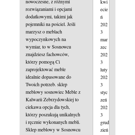
nowoczesne, z różnymi
kwi
rozwiązaniami i opcjami
ecie
dodatkowymi, takimi jak
ń
pojemniki na pościel. Jeśli
202
marzysz o meblach
3
wypoczynkowych na
mar
wymiar, to w Sosnowcu
zec
znajdziesz fachowców,
202
którzy pomogą Ci
3
zaprojektować meble
luty
idealnie dopasowane do
202
Twoich potrzeb.
sklep
3
meblowy sosnowiec
Meble z
styc
Kalwarii Zebrzydowskiej to
zeń
ciekawa opcja dla tych,
202
którzy poszukują unikalnych
3
i ręcznie wykonanych mebli.
grud
Sklep meblowy w Sosnowcu
zień