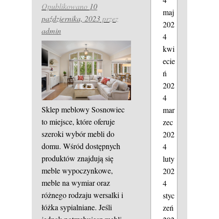
Opublikowano
10
maj
października, 2023
przez
202
admin
4
kwi
ecie
ń
202
4
Sklep meblowy Sosnowiec
mar
to miejsce, które oferuje
zec
szeroki wybór mebli do
202
domu. Wśród dostępnych
4
produktów znajdują się
luty
meble wypoczynkowe,
202
meble na wymiar oraz
4
różnego rodzaju wersalki i
styc
łóżka sypialniane. Jeśli
zeń