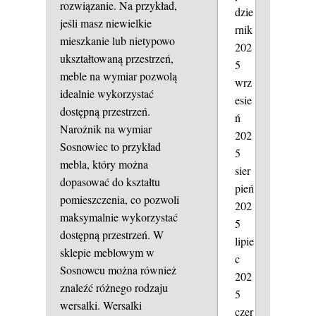
rozwiązanie. Na przykład,
dzie
jeśli masz niewielkie
rnik
mieszkanie lub nietypowo
202
ukształtowaną przestrzeń,
5
meble na wymiar pozwolą
wrz
idealnie wykorzystać
esie
dostępną przestrzeń.
ń
Narożnik na wymiar
202
Sosnowiec to przykład
5
mebla, który można
sier
dopasować do kształtu
pień
pomieszczenia, co pozwoli
202
maksymalnie wykorzystać
5
dostępną przestrzeń. W
lipie
sklepie meblowym w
c
Sosnowcu można również
202
znaleźć różnego rodzaju
5
wersalki. Wersalki
czer