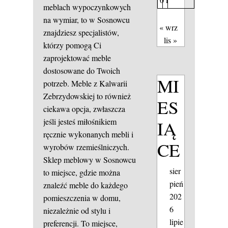
meblach wypoczynkowych
na wymiar, to w Sosnowcu
« wrz
znajdziesz specjalistów,
lis »
którzy pomogą Ci
zaprojektować meble
dostosowane do Twoich
MI
potrzeb. Meble z Kalwarii
Zebrzydowskiej to również
ES
ciekawa opcja, zwłaszcza
jeśli jesteś miłośnikiem
IĄ
ręcznie wykonanych mebli i
CE
wyrobów rzemieślniczych.
Sklep meblowy w Sosnowcu
sier
to miejsce, gdzie można
pień
znaleźć meble do każdego
202
pomieszczenia w domu,
6
niezależnie od stylu i
lipie
preferencji. To miejsce,