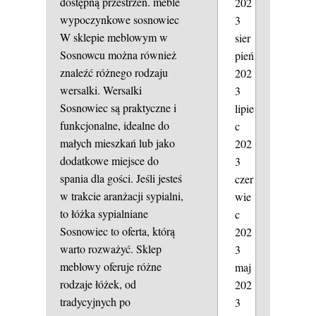
dostępną przestrzeń.
meble
202
wypoczynkowe sosnowiec
3
W sklepie meblowym w
sier
Sosnowcu można również
pień
znaleźć różnego rodzaju
202
wersalki. Wersalki
3
Sosnowiec są praktyczne i
lipie
funkcjonalne, idealne do
c
małych mieszkań lub jako
202
dodatkowe miejsce do
3
spania dla gości. Jeśli jesteś
czer
w trakcie aranżacji sypialni,
wie
to łóżka sypialniane
c
Sosnowiec to oferta, którą
202
warto rozważyć. Sklep
3
meblowy oferuje różne
maj
rodzaje łóżek, od
202
tradycyjnych po
3