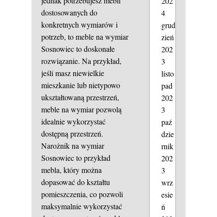
jednak potrzebujesz mebli
202
dostosowanych do
4
konkretnych wymiarów i
grud
potrzeb, to meble na wymiar
zień
Sosnowiec to doskonałe
202
rozwiązanie. Na przykład,
3
jeśli masz niewielkie
listo
mieszkanie lub nietypowo
pad
ukształtowaną przestrzeń,
202
meble na wymiar pozwolą
3
idealnie wykorzystać
paź
dostępną przestrzeń.
dzie
Narożnik na wymiar
rnik
Sosnowiec to przykład
202
mebla, który można
3
dopasować do kształtu
wrz
pomieszczenia, co pozwoli
esie
maksymalnie wykorzystać
ń