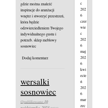
c
gdzie można znaleźć
202
inspiracje do aranżacji
6
wnętrz i stworzyć przestrzeń,
czer
która będzie
wie
odzwierciedleniem Twojego
c
indywidualnego gustu i
202
potrzeb.
sklep meblowy
6
sosnowiec
maj
202
Dodaj komentarz
6
kwi
ecie
wersalki
ń
202
sosnowiec
6
mar
Opublikowano
10
zec
października, 2023
przez