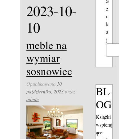
S
2023-10-
z
u
10
k
a
j
meble na
Szukaj
wymiar
sosnowiec
Opublikowano
10
BL
października, 2023
przez
admin
OG
Książki
wspieraj
ące