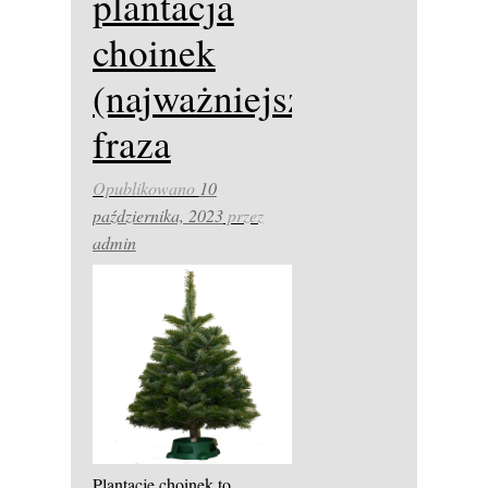
plantacja
choinek
(najważniejsza
fraza
Opublikowano
10
października, 2023
przez
admin
Plantacje choinek to