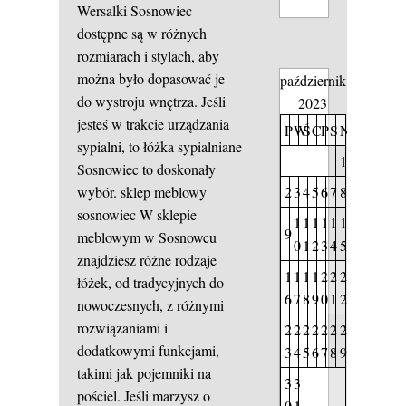
Wersalki Sosnowiec
dostępne są w różnych
rozmiarach i stylach, aby
można było dopasować je
październik
do wystroju wnętrza. Jeśli
2023
jesteś w trakcie urządzania
P
W
Ś
C
P
S
N
sypialni, to łóżka sypialniane
1
Sosnowiec to doskonały
2
3
4
5
6
7
8
wybór.
sklep meblowy
sosnowiec
W sklepie
1
1
1
1
1
1
9
meblowym w Sosnowcu
0
1
2
3
4
5
znajdziesz różne rodzaje
1
1
1
1
2
2
2
łóżek, od tradycyjnych do
6
7
8
9
0
1
2
nowoczesnych, z różnymi
rozwiązaniami i
2
2
2
2
2
2
2
dodatkowymi funkcjami,
3
4
5
6
7
8
9
takimi jak pojemniki na
3
3
pościel. Jeśli marzysz o
0
1