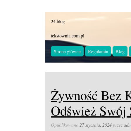
24.blog
tekstownia.com.pl
Strona główna
Regulamin
Blog
Żywność Bez 
Odśwież Swój S
Opublikowano
27 stycznia, 2024
przez
adm