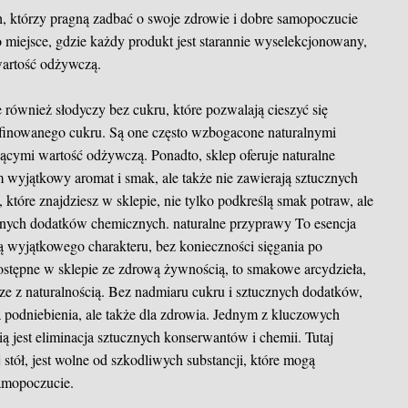
h, którzy pragną zadbać o swoje zdrowie i dobre samopoczucie
iejsce, gdzie każdy produkt jest starannie wyselekcjonowany,
wartość odżywczą.
 również słodyczy bez cukru, które pozwalają cieszyć się
finowanego cukru. Są one często wzbogacone naturalnymi
ącymi wartość odżywczą. Ponadto, sklep oferuje naturalne
m wyjątkowy aromat i smak, ale także nie zawierają sztucznych
które znajdziesz w sklepie, nie tylko podkreślą smak potraw, ale
ędnych dodatków chemicznych.
naturalne przyprawy
To esencja
rą wyjątkowego charakteru, bez konieczności sięgania po
dostępne w sklepie ze zdrową żywnością, to smakowe arcydzieła,
rze z naturalnością. Bez nadmiaru cukru i sztucznych dodatków,
la podniebienia, ale także dla zdrowia. Jednym z kluczowych
ą jest eliminacja sztucznych konserwantów i chemii. Tutaj
 stół, jest wolne od szkodliwych substancji, które mogą
amopoczucie.