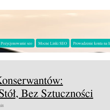
Pozycjonowanie seo
Mocne Linki SEO
Prowadzenie konta na I
Konserwantów:
tół, Bez Sztuczności
in