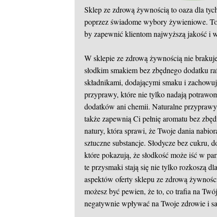
Sklep ze zdrową żywnością to oaza dla tyc
poprzez świadome wybory żywieniowe. To m
by zapewnić klientom najwyższą jakość i 
W sklepie ze zdrową żywnością nie brakuje
słodkim smakiem bez zbędnego dodatku ra
składnikami, dodającymi smaku i zachowuj
przyprawy, które nie tylko nadają potrawo
dodatków ani chemii. Naturalne przyprawy, 
także zapewnią Ci pełnię aromatu bez zb
natury, która sprawi, że Twoje dania nabio
sztuczne substancje. Słodycze bez cukru, 
które pokazują, że słodkość może iść w pa
te przysmaki stają się nie tylko rozkoszą d
aspektów oferty sklepu ze zdrową żywności
możesz być pewien, że to, co trafia na Twój
negatywnie wpływać na Twoje zdrowie i s