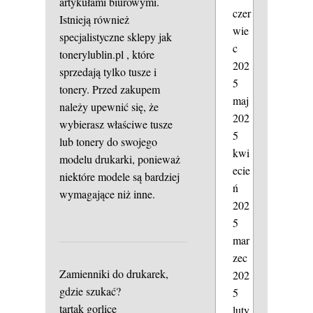
artykułami biurowymi.
czer
Istnieją również
wie
specjalistyczne sklepy jak
c
tonerylublin.pl , które
202
sprzedają tylko tusze i
5
tonery. Przed zakupem
maj
należy upewnić się, że
202
wybierasz właściwe tusze
5
lub tonery do swojego
kwi
modelu drukarki, ponieważ
ecie
niektóre modele są bardziej
ń
wymagające niż inne.
202
5
mar
zec
Zamienniki do drukarek,
202
gdzie szukać?
5
tartak gorlice
luty