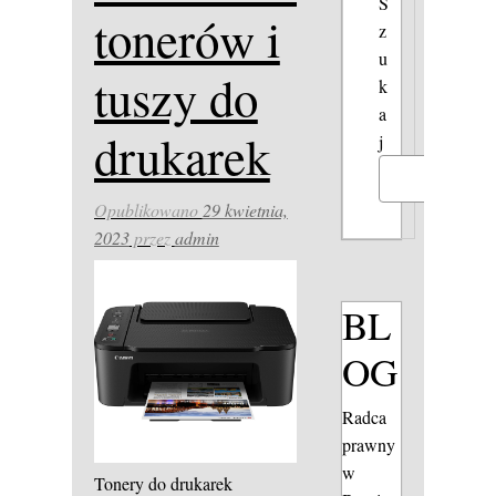
S
tonerów i
z
u
tuszy do
k
a
drukarek
j
Szukaj
Opublikowano
29 kwietnia,
2023
przez
admin
BL
OG
Radca
prawny
w
Tonery do drukarek