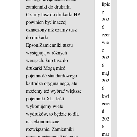
lipie
zamienniki do drukarki
c
Czarny tusz do drukarki HP
202
powinien być inaczej
6
oznaczony niż czarny tusz
czer
do drukarki
wie
Epson.Zamienniki tuszu
c
występują w różnych
202
wersjach.
kup tusz do
6
drukarki
Mogą mieć
maj
pojemność standardowego
202
kartridża oryginalnego, ale
6
możemy też wybrać większe
kwi
pojemniki XL. Jeśli
ecie
wykonujemy wiele
ń
wydruków, to będzie to dla
202
nas ekonomiczne
6
rozwiązanie. Zamienniki
mar
mogą występować także w