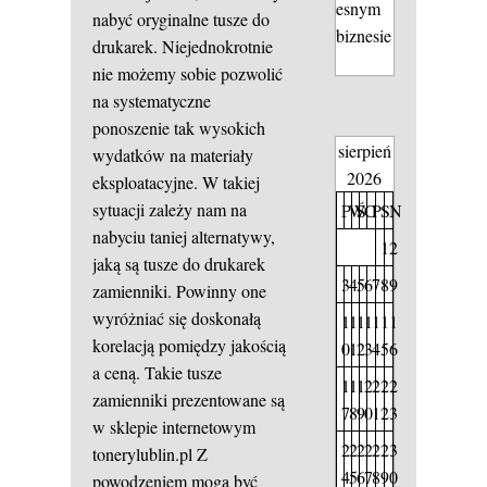
esnym
nabyć oryginalne tusze do
biznesie
drukarek. Niejednokrotnie
nie możemy sobie pozwolić
na systematyczne
ponoszenie tak wysokich
sierpień
wydatków na materiały
2026
eksploatacyjne. W takiej
sytuacji zależy nam na
P
W
Ś
C
P
S
N
nabyciu taniej alternatywy,
1
2
jaką są tusze do drukarek
3
4
5
6
7
8
9
zamienniki. Powinny one
wyróżniać się doskonałą
1
1
1
1
1
1
1
korelacją pomiędzy jakością
0
1
2
3
4
5
6
a ceną. Takie tusze
1
1
1
2
2
2
2
zamienniki prezentowane są
7
8
9
0
1
2
3
w sklepie internetowym
2
2
2
2
2
2
3
tonerylublin.pl Z
4
5
6
7
8
9
0
powodzeniem mogą być