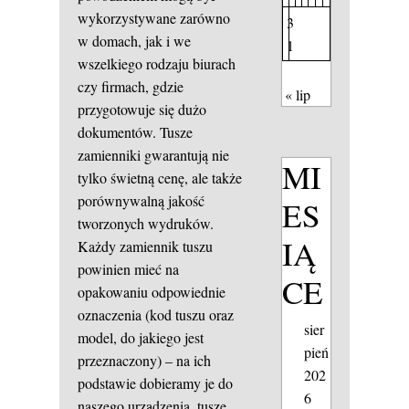
wykorzystywane zarówno
3
w domach, jak i we
1
wszelkiego rodzaju biurach
czy firmach, gdzie
« lip
przygotowuje się dużo
dokumentów. Tusze
zamienniki gwarantują nie
MI
tylko świetną cenę, ale także
porównywalną jakość
ES
tworzonych wydruków.
IĄ
Każdy zamiennik tuszu
powinien mieć na
CE
opakowaniu odpowiednie
oznaczenia (kod tuszu oraz
sier
model, do jakiego jest
pień
przeznaczony) – na ich
202
podstawie dobieramy je do
6
naszego urządzenia.
tusze