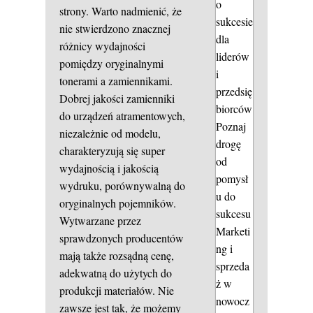
o
strony. Warto nadmienić, że
sukcesie
nie stwierdzono znacznej
dla
różnicy wydajności
liderów
pomiędzy oryginalnymi
i
tonerami a zamiennikami.
przedsię
Dobrej jakości zamienniki
biorców
do urządzeń atramentowych,
Poznaj
niezależnie od modelu,
drogę
charakteryzują się super
od
wydajnością i jakością
pomysł
wydruku, porównywalną do
u do
oryginalnych pojemników.
sukcesu
Wytwarzane przez
Marketi
sprawdzonych producentów
ng i
mają także rozsądną cenę,
sprzeda
adekwatną do użytych do
ż w
produkcji materiałów. Nie
nowocz
zawsze jest tak, że możemy