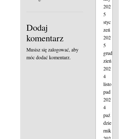
202
5
styc
Dodaj
zeń
komentarz
202
5
Musisz się
zalogować
, aby
grud
móc dodać komentarz.
zień
202
4
listo
pad
202
4
paź
dzie
rnik
202