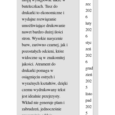
zec
buteleczkach. Tusz do
202
drukarki to ekonomiczne i
6
wydajne rozwiązanie
luty
umożliwiające drukowanie
202
nawet bardzo dużej ilości
6
stron. Wysokie nasycenie
styc
barw, zarówno czarnej, jak i
zeń
pozostałych odcieni, które
202
widoczne są w znakomitej
6
jakości. Atrament do
grud
drukarki pomaga w
zień
osiągnięciu ostrych i
202
wyraźnych kształtów, dzięki
5
czemu wydrukowany tekst
listo
jest idealnie przejrzysty.
pad
Wkład nie generuje plam i
202
zabrudzeń, jednocześnie
5