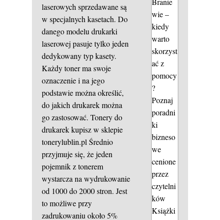
Branie
laserowych sprzedawane są
wie –
w specjalnych kasetach. Do
kiedy
danego modelu drukarki
warto
laserowej pasuje tylko jeden
skorzyst
dedykowany typ kasety.
ać z
Każdy toner ma swoje
pomocy
oznaczenie i na jego
?
podstawie można określić,
Poznaj
do jakich drukarek można
poradni
go zastosować. Tonery do
ki
drukarek kupisz w sklepie
bizneso
tonerylublin.pl Średnio
we
przyjmuje się, że jeden
cenione
pojemnik z tonerem
przez
wystarcza na wydrukowanie
czytelni
od 1000 do 2000 stron. Jest
ków
to możliwe przy
Książki
zadrukowaniu około 5%