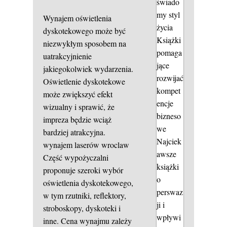
świado
my styl
Wynajem oświetlenia
życia
dyskotekowego może być
Książki
niezwykłym sposobem na
pomaga
uatrakcyjnienie
jące
jakiegokolwiek wydarzenia.
rozwijać
Oświetlenie dyskotekowe
kompet
może zwiększyć efekt
encje
wizualny i sprawić, że
bizneso
impreza będzie wciąż
we
bardziej atrakcyjna.
Najciek
wynajem laserów wroclaw
awsze
Część wypożyczalni
książki
proponuje szeroki wybór
o
oświetlenia dyskotekowego,
perswaz
w tym rzutniki, reflektory,
ji i
stroboskopy, dyskoteki i
wpływi
inne. Cena wynajmu zależy