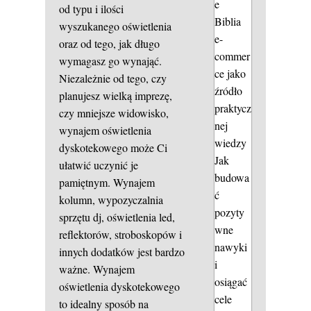
e
od typu i ilości
Biblia
wyszukanego oświetlenia
e-
oraz od tego, jak długo
commer
wymagasz go wynająć.
ce jako
Niezależnie od tego, czy
źródło
planujesz wielką imprezę,
praktycz
czy mniejsze widowisko,
nej
wynajem oświetlenia
wiedzy
dyskotekowego może Ci
Jak
ułatwić uczynić je
budowa
pamiętnym. Wynajem
ć
kolumn, wypozyczalnia
pozyty
sprzętu dj, oświetlenia led,
wne
reflektorów, stroboskopów i
nawyki
innych dodatków jest bardzo
i
ważne. Wynajem
osiągać
oświetlenia dyskotekowego
cele
to idealny sposób na