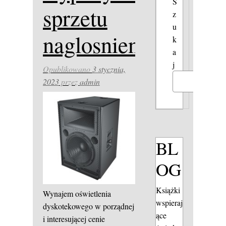
S
sprzetu
z
u
naglosnieniowego
k
a
j
Opublikowano
3 stycznia,
2023
przez
admin
Szukaj
BL
OG
Książki
Wynajem oświetlenia
wspieraj
dyskotekowego w porządnej
ące
i interesującej cenie