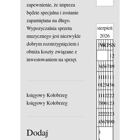
zapewnienie, że impreza
będzie specjalna i zostanie
zapamiętana na długo.
sierpień
Wypozyczalnia sprzetu
2026
muzycznego jest niezwykle
dobrym rozstrzygnięciem i
P
W
Ś
C
P
S
N
obniża koszty związane z
1
2
inwestowaniem na sprzęt.
3
4
5
6
7
8
9
1
1
1
1
1
1
1
0
1
2
3
4
5
6
księgowy Kołobrzeg
1
1
1
2
2
2
2
księgowy Kołobrzeg
7
8
9
0
1
2
3
2
2
2
2
2
2
3
4
5
6
7
8
9
0
Dodaj
3
1