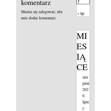
komentarz
Musisz się
zalogować
, aby
« lip
móc dodać komentarz.
MI
ES
IĄ
CE
sier
pień
202
6
lipie
c