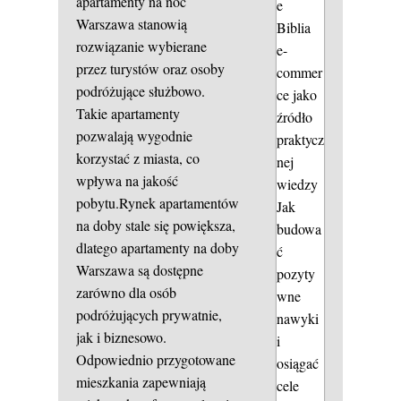
apartamenty na noc
e
Warszawa stanowią
Biblia
rozwiązanie wybierane
e-
przez turystów oraz osoby
commer
podróżujące służbowo.
ce jako
Takie apartamenty
źródło
pozwalają wygodnie
praktycz
korzystać z miasta, co
nej
wpływa na jakość
wiedzy
pobytu.Rynek apartamentów
Jak
na doby stale się powiększa,
budowa
dlatego apartamenty na doby
ć
Warszawa są dostępne
pozyty
zarówno dla osób
wne
podróżujących prywatnie,
nawyki
jak i biznesowo.
i
Odpowiednio przygotowane
osiągać
mieszkania zapewniają
cele