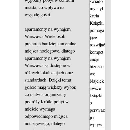
świado
miasta, co wpływa na
my styl
wygodę gości.
życia
Książki
apartamenty na wynajem
pomaga
Warszawa
Wiele osób
jące
preferuje bardziej kameralne
rozwijać
miejsca noclegowe, dlatego
kompet
apartamenty na wynajem
encje
Warszawa są dostępne w
bizneso
różnych lokalizacjach oraz
we
standardach. Dzięki temu
Najciek
goście mają większy wybór,
awsze
co ułatwia organizację
książki
podróży.Krótki pobyt w
o
mieście wymaga
perswaz
odpowiedniego miejsca
ji i
noclegowego, dlatego
wpływi