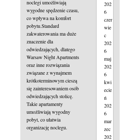
noclegi umożliwiają
202
wygodne spędzenie czasu,
6
co wpływa na komfort
czer
pobytu.Standard
wie
zakwaterowania ma duże
c
znaczenie dla
202
odwiedzających, dlatego
6
Warsaw Night Apartments
maj
oraz inne rozwiązania
202
związane z wynajmem
6
krótkoterminowym cieszą
kwi
się zainteresowaniem osób
ecie
odwiedzających stolicę.
ń
Takie apartamenty
202
umożliwiają wygodny
6
pobyt, co ułatwia
mar
organizację noclegu.
zec
202