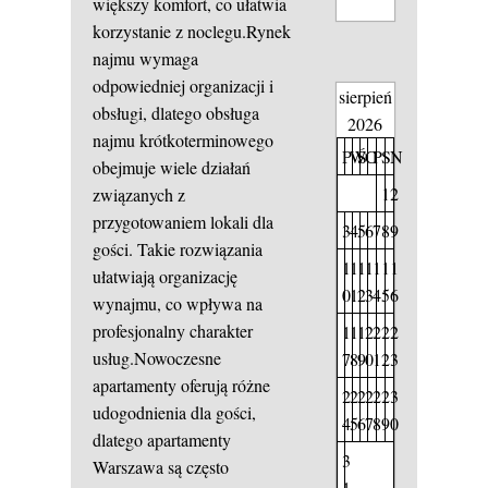
większy komfort, co ułatwia
korzystanie z noclegu.Rynek
najmu wymaga
odpowiedniej organizacji i
sierpień
obsługi, dlatego obsługa
2026
najmu krótkoterminowego
P
W
Ś
C
P
S
N
obejmuje wiele działań
1
2
związanych z
przygotowaniem lokali dla
3
4
5
6
7
8
9
gości. Takie rozwiązania
1
1
1
1
1
1
1
ułatwiają organizację
0
1
2
3
4
5
6
wynajmu, co wpływa na
profesjonalny charakter
1
1
1
2
2
2
2
usług.Nowoczesne
7
8
9
0
1
2
3
apartamenty oferują różne
2
2
2
2
2
2
3
udogodnienia dla gości,
4
5
6
7
8
9
0
dlatego apartamenty
3
Warszawa są często
1