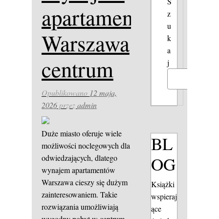
S
apartamentów
z
u
Warszawa
k
a
centrum
j
Szukaj
Opublikowano
12 maja,
2026
przez
admin
Duże miasto oferuje wiele
BL
możliwości noclegowych dla
OG
odwiedzających, dlatego
wynajem apartamentów
Warszawa cieszy się dużym
Książki
zainteresowaniem. Takie
wspieraj
rozwiązania umożliwiają
ące
wygodny pobyt w centrum