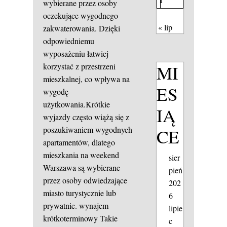
wybierane przez osoby
oczekujące wygodnego
« lip
zakwaterowania. Dzięki
odpowiedniemu
wyposażeniu łatwiej
MI
korzystać z przestrzeni
mieszkalnej, co wpływa na
ES
wygodę
użytkowania.Krótkie
IĄ
wyjazdy często wiążą się z
poszukiwaniem wygodnych
CE
apartamentów, dlatego
mieszkania na weekend
sier
Warszawa są wybierane
pień
przez osoby odwiedzające
202
miasto turystycznie lub
6
prywatnie.
wynajem
lipie
krótkoterminowy
Takie
c