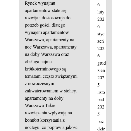
Rynek wynajmu
6
apartamentów stale się
luty
rozwija i dostosowuje do
202
potrzeb gości, dlatego
6
wynajem apartamentów
styc
Warszawa, apartamenty na
zeń
noc Warszawa, apartamenty
202
na doby Warszawa oraz
6
obsługa najmu
grud
krótkoterminowego są
zień
tematami często związanymi
202
z nowoczesnym
5
zakwaterowaniem w stolicy.
listo
apartamenty na doby
pad
Warszawa
Takie
202
rozwiązania wpływają na
5
komfort korzystania z
paź
noclegu, co poprawia jakość
dzie