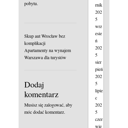
pobytu.
rnik
202
5
wrz
esie
Skup aut Wrocław bez
ń
komplikacji
202
Apartamenty na wynajem
5
Warszawa dla turystów
sier
pień
202
Dodaj
5
lipie
komentarz
c
202
Musisz się
zalogować
, aby
5
móc dodać komentarz.
czer
wie