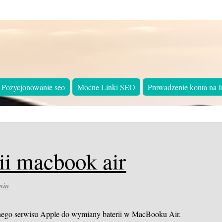
Pozycjonowanie seo
Mocne Linki SEO
Prowadzenie konta na I
ii macbook air
min
lnego serwisu Apple do wymiany baterii w MacBooku Air.