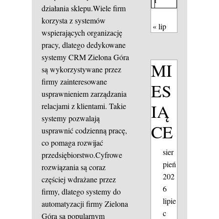
działania sklepu.Wiele firm
korzysta z systemów
« lip
wspierających organizację
pracy, dlatego dedykowane
systemy CRM Zielona Góra
MI
są wykorzystywane przez
firmy zainteresowane
ES
usprawnieniem zarządzania
IĄ
relacjami z klientami. Takie
systemy pozwalają
CE
usprawnić codzienną pracę,
co pomaga rozwijać
sier
przedsiębiorstwo.Cyfrowe
pień
rozwiązania są coraz
202
częściej wdrażane przez
6
firmy, dlatego systemy do
lipie
automatyzacji firmy Zielona
c
Góra są popularnym