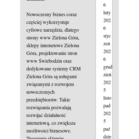
6
luty
Nowoczesny biznes coraz
202
częściej wykorzystuje
6
cyfrowe narzędzia, dlatego
styc
strony www Zielona Góra,
zeń
sklepy internetowe Zielona
202
Góra, projektowanie stron
6
www Świebodzin oraz
grud
dedykowane systemy CRM
zień
Zielona Góra są usługami
202
związanymi z rozwojem
5
nowoczesnych
listo
przedsiębiorstw. Takie
pad
rozwiązania pozwalają
202
rozwijać działalność
5
internetową, co zwiększa
paź
możliwości biznesowe.
dzie
Tworzenie sklepów