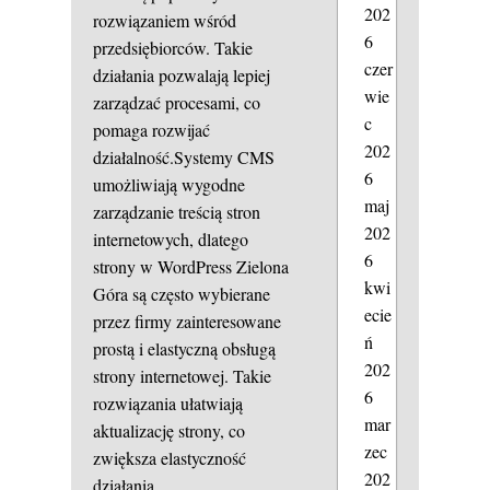
202
rozwiązaniem wśród
6
przedsiębiorców. Takie
czer
działania pozwalają lepiej
wie
zarządzać procesami, co
c
pomaga rozwijać
202
działalność.Systemy CMS
6
umożliwiają wygodne
maj
zarządzanie treścią stron
202
internetowych, dlatego
6
strony w WordPress Zielona
kwi
Góra są często wybierane
ecie
przez firmy zainteresowane
ń
prostą i elastyczną obsługą
202
strony internetowej. Takie
6
rozwiązania ułatwiają
mar
aktualizację strony, co
zec
zwiększa elastyczność
202
działania.