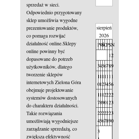
sprzedaż w sieci.
Odpowiednio przygotowany
sklep umożliwia wygodne
sierpień
prezentowanie produktów,
2026
co pomaga rozwijać
działalność online.Sklepy
P
W
Ś
C
P
S
N
online powinny być
1
2
dopasowane do potrzeb
3
4
5
6
7
8
9
użytkowników, dlatego
tworzenie sklepów
1
1
1
1
1
1
1
internetowych Zielona Góra
0
1
2
3
4
5
6
obejmuje projektowanie
1
1
1
2
2
2
2
systemów dostosowanych
7
8
9
0
1
2
3
do charakteru działalności.
2
2
2
2
2
2
3
Takie rozwiązania
4
5
6
7
8
9
0
umożliwiają wygodniejsze
zarządzanie sprzedażą, co
3
zwiększa efektywność
1