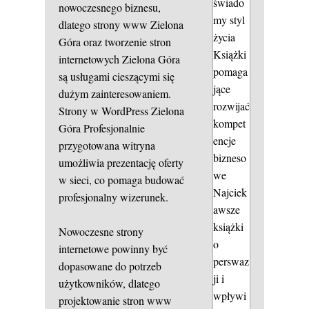
świado
nowoczesnego biznesu,
my styl
dlatego strony www Zielona
życia
Góra oraz tworzenie stron
Książki
internetowych Zielona Góra
pomaga
są usługami cieszącymi się
jące
dużym zainteresowaniem.
rozwijać
Strony w WordPress Zielona
kompet
Góra
Profesjonalnie
encje
przygotowana witryna
bizneso
umożliwia prezentację oferty
we
w sieci, co pomaga budować
Najciek
profesjonalny wizerunek.
awsze
książki
Nowoczesne strony
o
internetowe powinny być
perswaz
dopasowane do potrzeb
ji i
użytkowników, dlatego
wpływi
projektowanie stron www