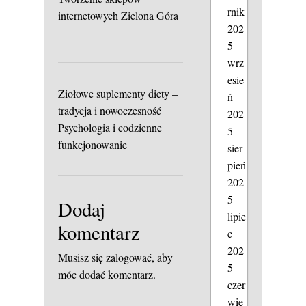
rnik
internetowych Zielona Góra
202
5
wrz
esie
Ziołowe suplementy diety –
ń
tradycja i nowoczesność
202
Psychologia i codzienne
5
funkcjonowanie
sier
pień
202
5
Dodaj
lipie
komentarz
c
202
Musisz się
zalogować
, aby
5
móc dodać komentarz.
czer
wie