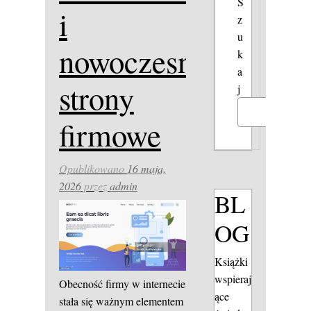
S
i
z
u
nowoczesne
k
a
strony
j
Szukaj
firmowe
Opublikowano
16 maja,
2026
przez
admin
BL
OG
Książki
wspieraj
Obecność firmy w internecie
ące
stała się ważnym elementem