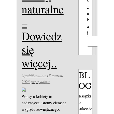
S
naturalne
z
u
–
k
a
Dowiedz
j
Szukaj
się
więcej..
BL
Opublikowano
18 marca,
2023
przez
admin
OG
Książki
Włosy u kobiety to
o
nadzwyczaj istotny element
sukcesie
wyglądu zewnętrznego.