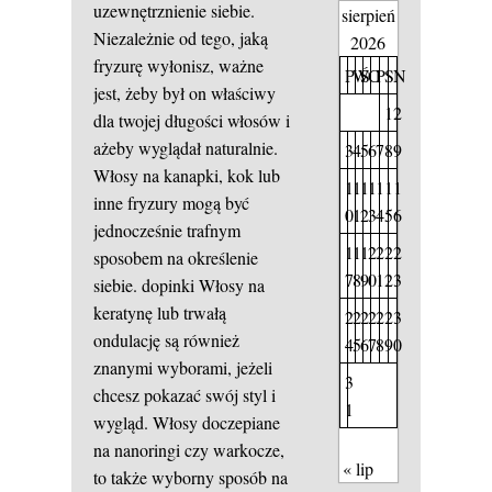
uzewnętrznienie siebie.
sierpień
Niezależnie od tego, jaką
2026
fryzurę wyłonisz, ważne
P
W
Ś
C
P
S
N
jest, żeby był on właściwy
1
2
dla twojej długości włosów i
ażeby wyglądał naturalnie.
3
4
5
6
7
8
9
Włosy na kanapki, kok lub
1
1
1
1
1
1
1
inne fryzury mogą być
0
1
2
3
4
5
6
jednocześnie trafnym
1
1
1
2
2
2
2
sposobem na określenie
7
8
9
0
1
2
3
siebie.
dopinki
Włosy na
keratynę lub trwałą
2
2
2
2
2
2
3
ondulację są również
4
5
6
7
8
9
0
znanymi wyborami, jeżeli
3
chcesz pokazać swój styl i
1
wygląd. Włosy doczepiane
na nanoringi czy warkocze,
« lip
to także wyborny sposób na