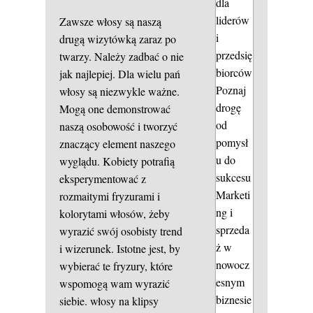
dla
liderów
Zawsze włosy są naszą
i
drugą wizytówką zaraz po
przedsię
twarzy. Należy zadbać o nie
biorców
jak najlepiej. Dla wielu pań
Poznaj
włosy są niezwykle ważne.
drogę
Mogą one demonstrować
od
naszą osobowość i tworzyć
pomysł
znaczący element naszego
u do
wyglądu. Kobiety potrafią
sukcesu
eksperymentować z
Marketi
rozmaitymi fryzurami i
ng i
kolorytami włosów, żeby
sprzeda
wyrazić swój osobisty trend
ż w
i wizerunek. Istotne jest, by
nowocz
wybierać te fryzury, które
esnym
wspomogą wam wyrazić
biznesie
siebie.
włosy na klipsy