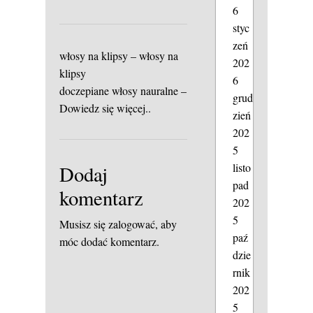
6
styc
zeń
włosy na klipsy – włosy na
202
klipsy
6
doczepiane włosy nauralne –
grud
Dowiedz się więcej..
zień
202
5
listo
Dodaj
pad
komentarz
202
5
Musisz się
zalogować
, aby
paź
móc dodać komentarz.
dzie
rnik
202
5