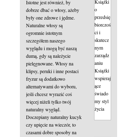
Książki
Istotne jest również, by
o
dobrze dbać o włosy, ażeby
przedsię
były one zdrowe i jędrne.
biorczoś
Naturalne włosy są
ci i
ogromnie istotnym
skutecz
szczegółem naszego
nym
wyglądu i mogą być naszą
zarządz
dumą, gdy są należycie
aniu
pielęgnowane. Włosy na
Książki
klipsy, peruki i inne postaci
wspieraj
fryzur są dodatkowo
ące
alternatywami do wyboru,
świado
jeśli chcesz wyrazić coś
my styl
więcej niżeli tylko twój
życia
naturalny wygląd.
Doczepiany naturalny kucyk
czy upięcie na wieczór, to
czasami dobre sposoby na