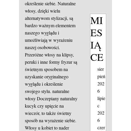
określenie siebie. Naturalne
włosy, dzięki wielu
MI
alternatywom stylizacji, są
bardzo ważnym elementem
ES
naszego wyglądu i
umożliwiają w wyrażeniu
IĄ
naszej osobowości.
CE
Przeróżne włosy na klipsy,
peruki i inne formy fryzur są
sier
świetnym sposobem na
pień
uzyskanie oryginalnego
202
wyglądu i określenie
6
swojego stylu.
naturalne
lipie
włosy
Doczepiany naturalny
c
kucyk czy upięcie na
202
wieczór, to także świetny
6
sposób na wyrażenie siebie.
czer
Włosy u kobiet to nader