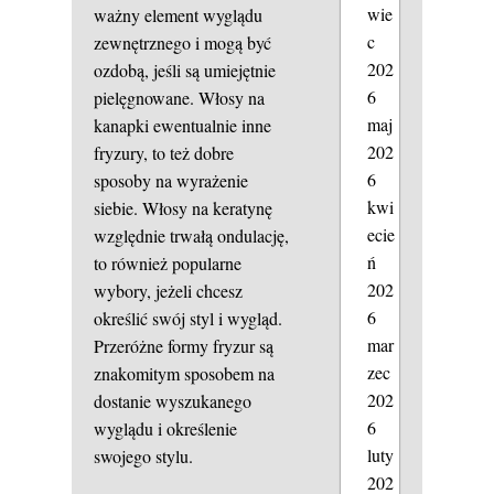
wie
ważny element wyglądu
c
zewnętrznego i mogą być
202
ozdobą, jeśli są umiejętnie
6
pielęgnowane. Włosy na
maj
kanapki ewentualnie inne
202
fryzury, to też dobre
6
sposoby na wyrażenie
kwi
siebie. Włosy na keratynę
ecie
względnie trwałą ondulację,
ń
to również popularne
202
wybory, jeżeli chcesz
6
określić swój styl i wygląd.
mar
Przeróżne formy fryzur są
zec
znakomitym sposobem na
202
dostanie wyszukanego
6
wyglądu i określenie
luty
swojego stylu.
202