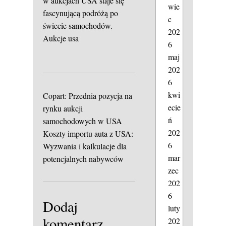
w aukcjach USA staje się
wie
fascynującą podróżą po
c
świecie samochodów.
202
Aukcje usa
6
maj
202
6
kwi
Copart: Przednia pozycja na
ecie
rynku aukcji
ń
samochodowych w USA
202
Koszty importu auta z USA:
6
Wyzwania i kalkulacje dla
mar
potencjalnych nabywców
zec
202
6
Dodaj
luty
komentarz
202