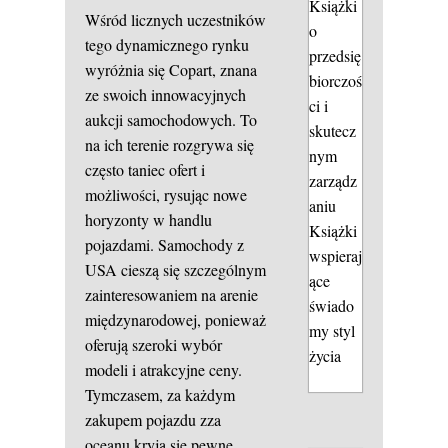
Książki
Wśród licznych uczestników
o
tego dynamicznego rynku
przedsię
wyróżnia się Copart, znana
biorczoś
ze swoich innowacyjnych
ci i
aukcji samochodowych. To
skutecz
na ich terenie rozgrywa się
nym
często taniec ofert i
zarządz
możliwości, rysując nowe
aniu
horyzonty w handlu
Książki
pojazdami. Samochody z
wspieraj
USA cieszą się szczególnym
ące
zainteresowaniem na arenie
świado
międzynarodowej, ponieważ
my styl
oferują szeroki wybór
życia
modeli i atrakcyjne ceny.
Tymczasem, za każdym
zakupem pojazdu zza
oceanu kryją się pewne