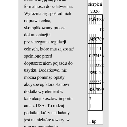
sierpień
formalności do załatwienia.
2026
Wyróżnia się spośród nich
P
W
Ś
C
P
S
N
odprawa celna,
skomplikowany proces
1
2
dokumentacji i
3
4
5
6
7
8
9
przestrzegania regulacji
1
1
1
1
1
1
1
celnych, które muszą zostać
0
1
2
3
4
5
6
spełnione przed
dopuszczeniem pojazdu do
1
1
1
2
2
2
2
użytku. Dodatkowo, nie
7
8
9
0
1
2
3
można pominąć opłaty
2
2
2
2
2
2
3
akcyzowej, która stanowi
4
5
6
7
8
9
0
dodatkowy element w
kalkulacji kosztów importu
3
auta z USA. To rodzaj
1
podatku, który nakładany
jest na niektóre towary, w
« lip
tym na samochody