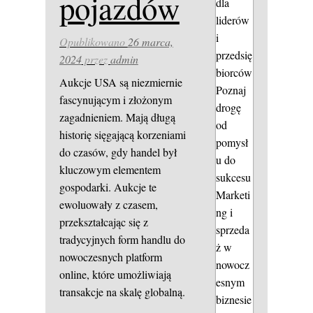
pojazdów
dla
liderów
i
Opublikowano
26 marca,
przedsię
2024
przez
admin
biorców
Aukcje USA są niezmiernie
Poznaj
fascynującym i złożonym
drogę
zagadnieniem. Mają długą
od
historię sięgającą korzeniami
pomysł
do czasów, gdy handel był
u do
kluczowym elementem
sukcesu
gospodarki. Aukcje te
Marketi
ewoluowały z czasem,
ng i
przekształcając się z
sprzeda
tradycyjnych form handlu do
ż w
nowoczesnych platform
nowocz
online, które umożliwiają
esnym
transakcje na skalę globalną.
biznesie