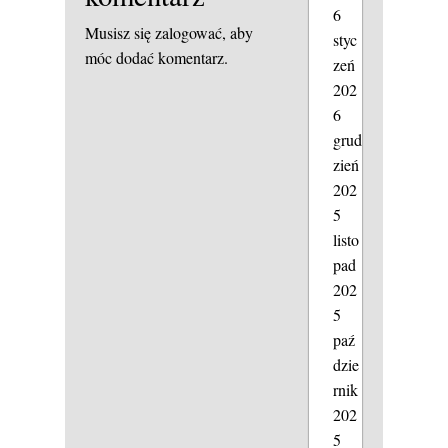
6
Musisz się
zalogować
, aby
styc
móc dodać komentarz.
zeń
202
6
grud
zień
202
5
listo
pad
202
5
paź
dzie
rnik
202
5