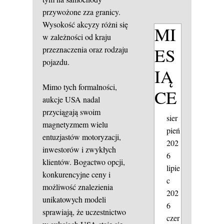
przywożone zza granicy.
Wysokość akcyzy różni się
MI
w zależności od kraju
ES
przeznaczenia oraz rodzaju
pojazdu.
IĄ
Mimo tych formalności,
CE
aukcje USA nadal
przyciągają swoim
sier
magnetyzmem wielu
pień
entuzjastów motoryzacji,
202
inwestorów i zwykłych
6
klientów. Bogactwo opcji,
lipie
konkurencyjne ceny i
c
możliwość znalezienia
202
unikatowych modeli
6
sprawiają, że uczestnictwo
czer