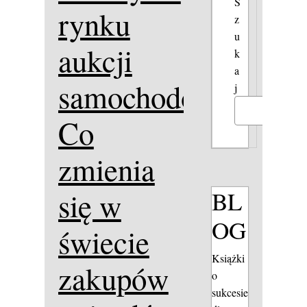
S
rynku
z
u
aukcji
k
a
samochodowych:
j
Szukaj
Co
zmienia
BL
się w
OG
świecie
Książki
zakupów
o
sukcesie