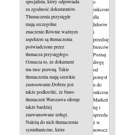
specjalista, który odpowiada
o
za zgodność dokumentów.
sukcesie
Tłumaczenia przysięgłe
dla
mają szczególne
liderów
znaczenie.Równie ważnym
i
aspektem są tłumaczenia
przedsię
poświadczone przez
biorców
tłumacza przysięgłego.
Poznaj
Oznacza to, że dokument
drogę
ma moc prawną. Takie
od
tłumaczenia mają szerokie
pomysł
zastosowanie.Dobrze jest
u do
także podkreślić, że biuro
sukcesu
tłumaczeń Warszawa oferuje
Marketi
także bardziej
ng i
zaawansowane usługi.
sprzeda
Należą do nich tłumaczenia
ż w
symultaniczne, które
nowocz