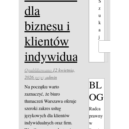
S
dla
z
u
biznesu i
k
a
klientów
j
Szukaj
indywidualnych
Opublikowano
12 kwietnia,
2026
przez
admin
BL
Na początku warto
OG
zaznaczyć, że biuro
tłumaczeń Warszawa oferuje
szeroki zakres usług
Radca
językowych dla klientów
prawny
indywidualnych oraz firm.
w