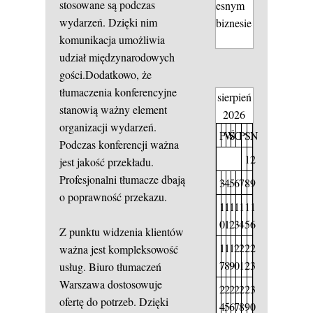
stosowane są podczas
esnym
wydarzeń. Dzięki nim
biznesie
komunikacja umożliwia
udział międzynarodowych
gości.Dodatkowo, że
tłumaczenia konferencyjne
sierpień
stanowią ważny element
2026
organizacji wydarzeń.
P
W
Ś
C
P
S
N
Podczas konferencji ważna
1
2
jest jakość przekładu.
Profesjonalni tłumacze dbają
3
4
5
6
7
8
9
o poprawność przekazu.
1
1
1
1
1
1
1
0
1
2
3
4
5
6
Z punktu widzenia klientów
1
1
1
2
2
2
2
ważna jest kompleksowość
7
8
9
0
1
2
3
usług. Biuro tłumaczeń
Warszawa dostosowuje
2
2
2
2
2
2
3
ofertę do potrzeb. Dzięki
4
5
6
7
8
9
0