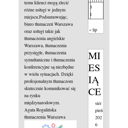
temu klienci mogą zlecić
3
różne usługi w jednym
1
miejscu.Podsumowując,
biuro tłumaczeń Warszawa
« lip
oraz usługi takie jak
tłumaczenia angielskie
Warszawa, tłumaczenia
MI
przysięgłe, tłumaczenia
symultaniczne i tłumaczenia
ES
konferencyjne są niezbędne
w wielu sytuacjach. Dzięki
IĄ
profesjonalnym tłumaczom
CE
skutecznie komunikować się
na rynku
międzynarodowym.
sier
Agata Rogalińska
pień
tłumaczenia Warszawa
202
6