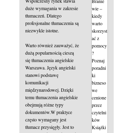
Współczesny rynek stawia
Branie
duże wymagania w zakresie
wie –
tłumaczeń. Dlatego
kiedy
profesjonalne tłumaczenia są
warto
niezwykle istotne.
skorzyst
ać z
Warto również zauważyć, że
pomocy
dużą popularnością cieszą
?
się tłumaczenia angielskie
Poznaj
Warszawa. Język angielski
poradni
stanowi podstawę
ki
komunikacji
bizneso
międzynarodowej. Dzięki
we
temu tłumaczenia angielskie
cenione
obejmują różne typy
przez
dokumentów.W praktyce
czytelni
często wymagany jest
ków
tłumacz przysięgły. Jest to
Książki