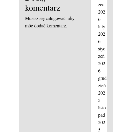
zec
komentarz
202
Musisz się
zalogować
, aby
6
móc dodać komentarz.
luty
202
6
styc
zeń
202
6
grud
zień
202
5
listo
pad
202
5