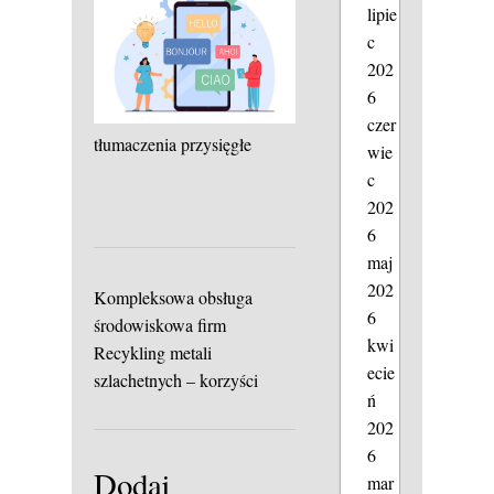
lipie
c
202
6
czer
tłumaczenia przysięgłe
wie
c
202
6
maj
202
Kompleksowa obsługa
6
środowiskowa firm
kwi
Recykling metali
ecie
szlachetnych – korzyści
ń
202
6
Dodaj
mar