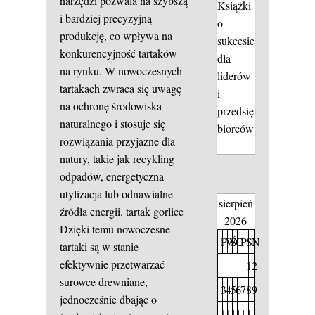
narzędzi pozwala na szybszą
Książki
i bardziej precyzyjną
o
produkcję, co wpływa na
sukcesie
konkurencyjność tartaków
dla
na rynku. W nowoczesnych
liderów
tartakach zwraca się uwagę
i
na ochronę środowiska
przedsię
naturalnego i stosuje się
biorców
rozwiązania przyjazne dla
natury, takie jak recykling
odpadów, energetyczna
utylizacja lub odnawialne
sierpień
źródła energii.
tartak gorlice
2026
Dzięki temu nowoczesne
P
W
Ś
C
P
S
N
tartaki są w stanie
efektywnie przetwarzać
1
2
surowce drewniane,
3
4
5
6
7
8
9
jednocześnie dbając o
1
1
1
1
1
1
1