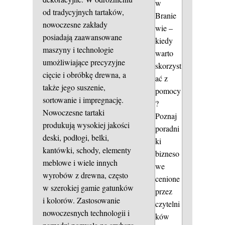
w
od tradycyjnych tartaków,
Branie
nowoczesne zakłady
wie –
posiadają zaawansowane
kiedy
maszyny i technologie
warto
umożliwiające precyzyjne
skorzyst
cięcie i obróbkę drewna, a
ać z
także jego suszenie,
pomocy
sortowanie i impregnację.
?
Nowoczesne tartaki
Poznaj
produkują wysokiej jakości
poradni
deski, podłogi, belki,
ki
kantówki, schody, elementy
bizneso
meblowe i wiele innych
we
wyrobów z drewna, często
cenione
w szerokiej gamie gatunków
przez
i kolorów. Zastosowanie
czytelni
nowoczesnych technologii i
ków