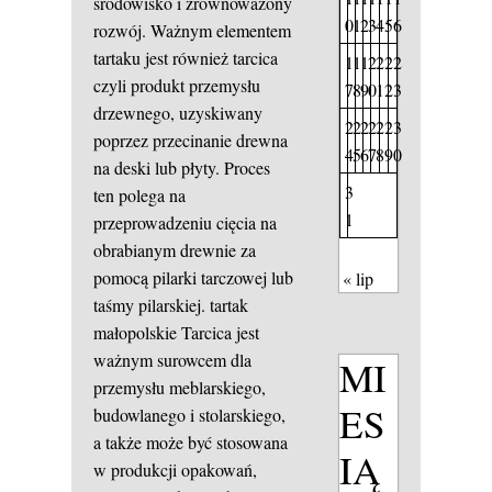
środowisko i zrównoważony
0
1
2
3
4
5
6
rozwój. Ważnym elementem
tartaku jest również tarcica
1
1
1
2
2
2
2
czyli produkt przemysłu
7
8
9
0
1
2
3
drzewnego, uzyskiwany
2
2
2
2
2
2
3
poprzez przecinanie drewna
4
5
6
7
8
9
0
na deski lub płyty. Proces
3
ten polega na
1
przeprowadzeniu cięcia na
obrabianym drewnie za
pomocą pilarki tarczowej lub
« lip
taśmy pilarskiej.
tartak
małopolskie
Tarcica jest
ważnym surowcem dla
MI
przemysłu meblarskiego,
ES
budowlanego i stolarskiego,
a także może być stosowana
IĄ
w produkcji opakowań,