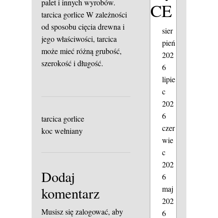
palet i innych wyrobów.
CE
tarcica gorlice
W zależności
od sposobu cięcia drewna i
sier
jego właściwości, tarcica
pień
może mieć różną grubość,
202
szerokość i długość.
6
lipie
c
202
6
tarcica gorlice
czer
koc wełniany
wie
c
202
Dodaj
6
maj
komentarz
202
Musisz się
zalogować
, aby
6