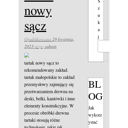
S
nowy
z
u
sącz
k
a
j
Opublikowano
29 kwietnia,
2023
przez
admin
Szukaj
tartak nowy sącz to
rekomendowany zakład.
tartak małopolskie to zakład
BL
przemysłowy zajmujący się
przetwarzaniem drewna na
OG
deski, belki, kantówki i inne
elementy konstrukcyjne. W
Jak
procesie obróbki drewna
wykorz
tartaki stosują różne
ystać
technologie, takie jak