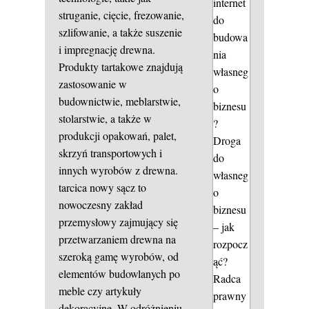
internet
struganie, cięcie, frezowanie,
do
szlifowanie, a także suszenie
budowa
i impregnację drewna.
nia
Produkty tartakowe znajdują
własneg
zastosowanie w
o
budownictwie, meblarstwie,
biznesu
stolarstwie, a także w
?
produkcji opakowań, palet,
Droga
skrzyń transportowych i
do
innych wyrobów z drewna.
własneg
tarcica nowy sącz to
o
nowoczesny zakład
biznesu
przemysłowy zajmujący się
– jak
przetwarzaniem drewna na
rozpocz
szeroką gamę wyrobów, od
ąć?
elementów budowlanych po
Radca
meble czy artykuły
prawny
dekoracyjne. W odróżnieniu