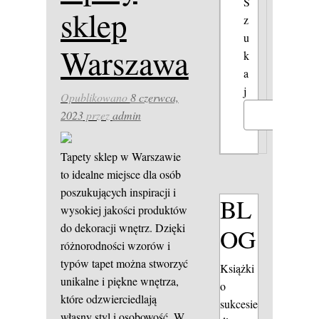
S
sklep
z
u
Warszawa
k
a
j
Opublikowano
8 czerwca,
2023
przez
admin
Szukaj
Tapety sklep w Warszawie
to idealne miejsce dla osób
poszukujących inspiracji i
BL
wysokiej jakości produktów
do dekoracji wnętrz. Dzięki
OG
różnorodności wzorów i
typów tapet można stworzyć
Książki
unikalne i piękne wnętrza,
o
które odzwierciedlają
sukcesie
własny styl i osobowość. W