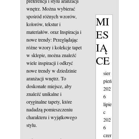
preferencji i stylu aranżacji
wnętrz. Można wybierać
spośród różnych wzorów,
MI
kolorów, tekstur i
ES
materiałów. oraz Inspiracja i
nowe trendy: Przeglądając
IĄ
różne wzory i kolekcje tapet
w sklepie, można znaleźć
CE
wiele inspiracji i odkryć
nowe trendy w dziedzinie
sier
aranżacji wnętrz. To
pień
doskonałe miejsce, aby
202
znaleźć unikalne i
6
oryginalne tapety, które
lipie
nadadzą pomieszczeniu
c
charakteru i wyjątkowego
202
stylu.
6
czer