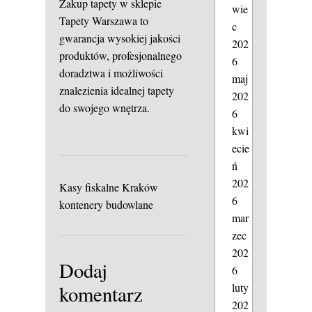
Zakup tapety w sklepie
wie
Tapety Warszawa to
c
gwarancja wysokiej jakości
202
produktów, profesjonalnego
6
doradztwa i możliwości
maj
znalezienia idealnej tapety
202
do swojego wnętrza.
6
kwi
ecie
ń
202
Kasy fiskalne Kraków
6
kontenery budowlane
mar
zec
202
Dodaj
6
luty
komentarz
202