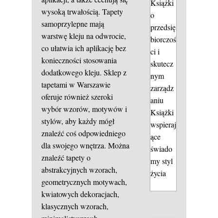
Książki
wysoką trwałością. Tapety
o
samoprzylepne mają
przedsię
warstwę kleju na odwrocie,
biorczoś
co ułatwia ich aplikację bez
ci i
konieczności stosowania
skutecz
dodatkowego kleju. Sklep z
nym
tapetami w Warszawie
zarządz
oferuje również szeroki
aniu
wybór wzorów, motywów i
Książki
stylów, aby każdy mógł
wspieraj
znaleźć coś odpowiedniego
ące
dla swojego wnętrza. Można
świado
znaleźć tapety o
my styl
abstrakcyjnych wzorach,
życia
geometrycznych motywach,
kwiatowych dekoracjach,
klasycznych wzorach,