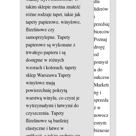
dla
takim sklepie można znaleźć
liderów
różne rodzaje tapet, takie jak
i
tapety papierowe, winylowe,
przedsię
flizelinowe czy
biorców
samoprzylepne. Tapety
Poznaj
papierowe są wykonane z
drogę
trwałego papieru i są
od
dostępne w różnych
pomysł
wzorach i kolorach.
tapety
u do
sklep Warszawa
Tapety
sukcesu
winylowe mają
Marketi
powierzchnię pokrytą
ng i
warstwą winylu, co czyni je
sprzeda
wytrzymałymi i łatwymi do
ż w
czyszczenia. Tapety
nowocz
flizelinowe są bardziej
esnym
elastyczne i łatwe w
biznesie
aplikacji, a także cechują się