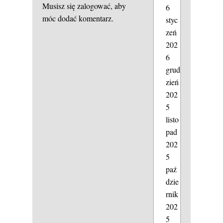
Musisz się
zalogować
, aby
6
móc dodać komentarz.
styc
zeń
202
6
grud
zień
202
5
listo
pad
202
5
paź
dzie
rnik
202
5