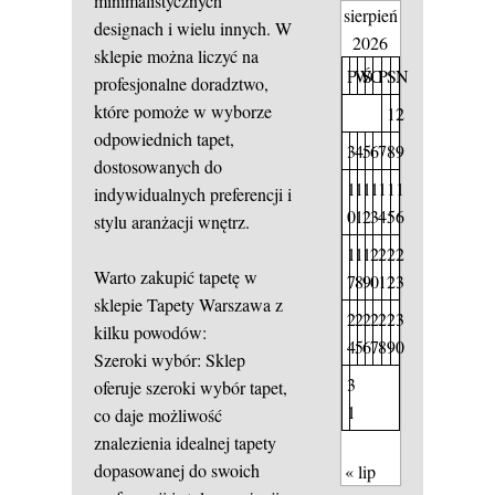
minimalistycznych
sierpień
designach i wielu innych. W
2026
sklepie można liczyć na
P
W
Ś
C
P
S
N
profesjonalne doradztwo,
które pomoże w wyborze
1
2
odpowiednich tapet,
3
4
5
6
7
8
9
dostosowanych do
1
1
1
1
1
1
1
indywidualnych preferencji i
0
1
2
3
4
5
6
stylu aranżacji wnętrz.
1
1
1
2
2
2
2
Warto zakupić tapetę w
7
8
9
0
1
2
3
sklepie Tapety Warszawa z
2
2
2
2
2
2
3
kilku powodów:
4
5
6
7
8
9
0
Szeroki wybór: Sklep
3
oferuje szeroki wybór tapet,
1
co daje możliwość
znalezienia idealnej tapety
dopasowanej do swoich
« lip