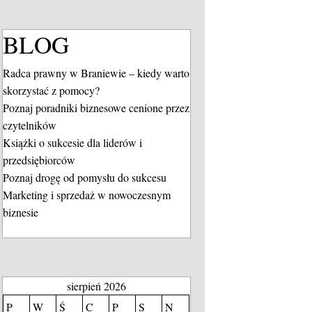
BLOG
Radca prawny w Braniewie – kiedy warto
skorzystać z pomocy?
Poznaj poradniki biznesowe cenione przez
czytelników
Książki o sukcesie dla liderów i
przedsiębiorców
Poznaj drogę od pomysłu do sukcesu
Marketing i sprzedaż w nowoczesnym
biznesie
sierpień 2026
P
W
Ś
C
P
S
N