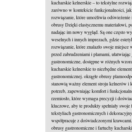
kucharskie kelnerskie – to tekstylne rozwi
zarówno w kontekście funkcjonalności, jak 
rozwiązanie, które umożliwia odświeżenie 
obrusy
Dzięki elastycznemu materiałowi, 
nadając im nowy wygląd. Są one często wyk
weselnych i innych imprezach, gdzie estet
rozwiązanie, które znalazło swoje miejsce 
przed zabrudzeniami i plamami, ułatwiając
gastronomiczne, dostępne w różnych wzorac
kucharskie kelnerskie to niezbędne eleme
gastronomicznej.
okrągłe obrusy plamoodp
stanowią ważny element stroju kelnerów i 
potrzeb, zapewniając komfort i funkcjonal
rzemiosło, które wymaga precyzji i doświa
kluczowe, aby te produkty spełniały swoje 
tekstyliach gastronomicznych i dekoracyjn
współpracuje z doświadczonymi krawcami. 
obrusy gastronomiczne i fartuchy kucharskie