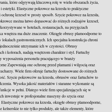
ązania, które odgrywają kluczową rolę w wielu obszarach życia,
i estetyki. Elastyczne pokrowce na krzesła to praktyczne
i ochronę krzeseł w prosty sposób.
Szycie pokrowce na krzesła,
pokrowce można łatwo dopasować do różnych rodzajów krzeseł,
orzystywane w hotelach, restauracjach, na przyjęciach
yka wnętrza ma duże znaczenie. Okrągłe obrusy plamoodporne to
w lokalach gastronomicznych. Ich specjalna konstrukcja chroni
 jednocześnie utrzymanie ich w czystości. Obrusy
h i kolorach, nadają wnętrzom charakter i styl. Fartuchy
nty wyposażenia personelu pracującego w branży
orne
Zapewniają one ochronę przed plamami i wilgocią oraz
kucharzy. Wiele firm oferuje fartuchy dostosowane do różnych
ność. Szycie pokrowców na krzesła, obrusów oraz fartuchów to
dczenia. Wysoka jakość materiałów i staranne wykonanie są
funkcje w pełni. Dlatego wiele firm specjalizujących się w
ych inwestuje w profesjonalne maszyny do szycia oraz
Elastyczne pokrowce na krzesła, okrągłe obrusy plamoodporne,
 kelnerskie to nie tylko produkty, ale także elementy, które