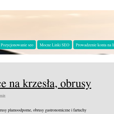
Pozycjonowanie seo
Mocne Linki SEO
Prowadzenie konta na I
e na krzesła, obrusy
min
brusy plamoodporne, obrusy gastronomiczne i fartuchy