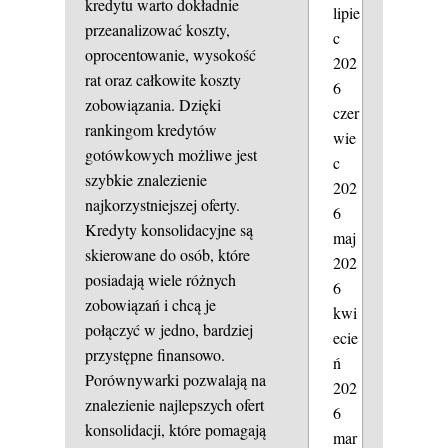
kredytu warto dokładnie
lipie
przeanalizować koszty,
c
oprocentowanie, wysokość
202
rat oraz całkowite koszty
6
zobowiązania. Dzięki
czer
rankingom kredytów
wie
gotówkowych możliwe jest
c
szybkie znalezienie
202
najkorzystniejszej oferty.
6
Kredyty konsolidacyjne są
maj
skierowane do osób, które
202
posiadają wiele różnych
6
zobowiązań i chcą je
kwi
połączyć w jedno, bardziej
ecie
przystępne finansowo.
ń
Porównywarki pozwalają na
202
znalezienie najlepszych ofert
6
konsolidacji, które pomagają
mar