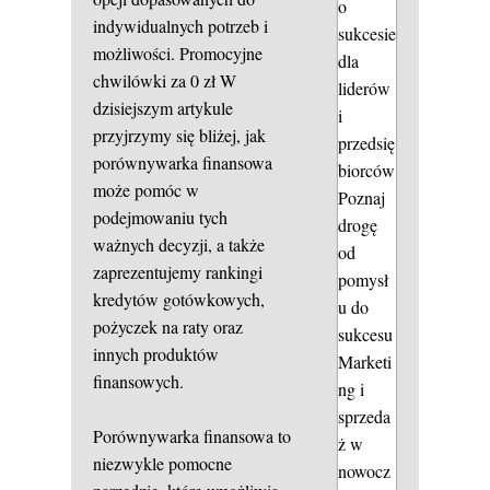
o
indywidualnych potrzeb i
sukcesie
możliwości.
Promocyjne
dla
chwilówki za 0 zł
W
liderów
dzisiejszym artykule
i
przyjrzymy się bliżej, jak
przedsię
porównywarka finansowa
biorców
może pomóc w
Poznaj
podejmowaniu tych
drogę
ważnych decyzji, a także
od
zaprezentujemy rankingi
pomysł
kredytów gotówkowych,
u do
pożyczek na raty oraz
sukcesu
innych produktów
Marketi
finansowych.
ng i
sprzeda
Porównywarka finansowa to
ż w
niezwykle pomocne
nowocz