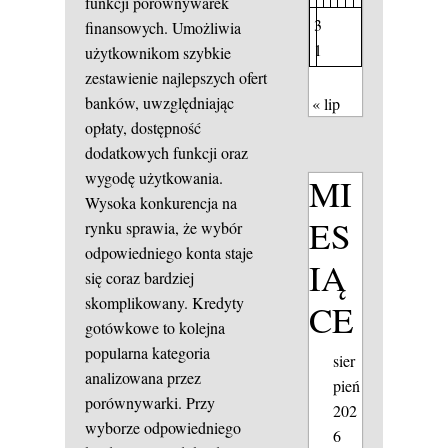
funkcji porównywarek
3
finansowych. Umożliwia
1
użytkownikom szybkie
zestawienie najlepszych ofert
banków, uwzględniając
« lip
opłaty, dostępność
dodatkowych funkcji oraz
wygodę użytkowania.
MI
Wysoka konkurencja na
ES
rynku sprawia, że wybór
odpowiedniego konta staje
IĄ
się coraz bardziej
skomplikowany. Kredyty
CE
gotówkowe to kolejna
popularna kategoria
sier
analizowana przez
pień
porównywarki. Przy
202
wyborze odpowiedniego
6