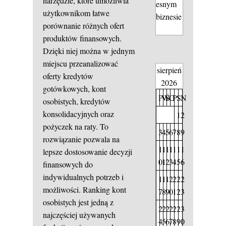
narzędzie, które umożliwia
esnym
użytkownikom łatwe
biznesie
porównanie różnych ofert
produktów finansowych.
Dzięki niej można w jednym
miejscu przeanalizować
sierpień
oferty kredytów
2026
gotówkowych, kont
P
W
Ś
C
P
S
N
osobistych, kredytów
konsolidacyjnych oraz
1
2
pożyczek na raty. To
3
4
5
6
7
8
9
rozwiązanie pozwala na
1
1
1
1
1
1
1
lepsze dostosowanie decyzji
0
1
2
3
4
5
6
finansowych do
indywidualnych potrzeb i
1
1
1
2
2
2
2
możliwości. Ranking kont
7
8
9
0
1
2
3
osobistych jest jedną z
2
2
2
2
2
2
3
najczęściej używanych
4
5
6
7
8
9
0