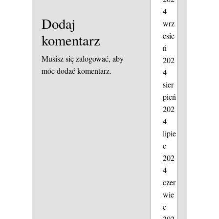
4
Dodaj
wrz
esie
komentarz
ń
Musisz się
zalogować
, aby
202
móc dodać komentarz.
4
sier
pień
202
4
lipie
c
202
4
czer
wie
c
202