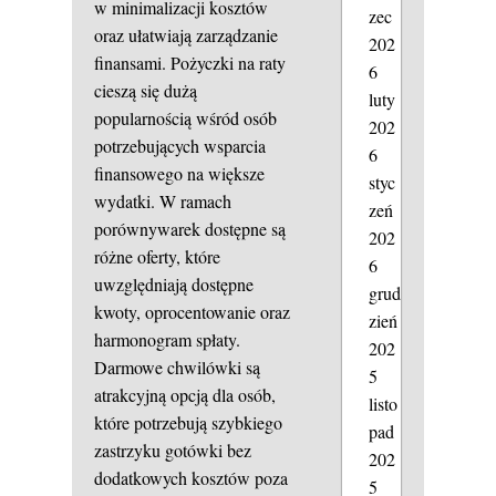
w minimalizacji kosztów
zec
oraz ułatwiają zarządzanie
202
finansami. Pożyczki na raty
6
cieszą się dużą
luty
popularnością wśród osób
202
potrzebujących wsparcia
6
finansowego na większe
styc
wydatki. W ramach
zeń
porównywarek dostępne są
202
różne oferty, które
6
uwzględniają dostępne
grud
kwoty, oprocentowanie oraz
zień
harmonogram spłaty.
202
Darmowe chwilówki są
5
atrakcyjną opcją dla osób,
listo
które potrzebują szybkiego
pad
zastrzyku gotówki bez
202
dodatkowych kosztów poza
5