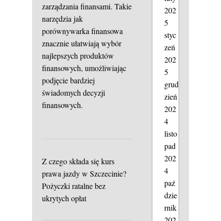
zarządzania finansami. Takie
202
narzędzia jak
5
porównywarka finansowa
styc
znacznie ułatwiają wybór
zeń
najlepszych produktów
202
finansowych, umożliwiając
5
podjęcie bardziej
grud
świadomych decyzji
zień
finansowych.
202
4
listo
pad
202
Z czego składa się kurs
4
prawa jazdy w Szczecinie?
paź
Pożyczki ratalne bez
dzie
ukrytych opłat
rnik
202