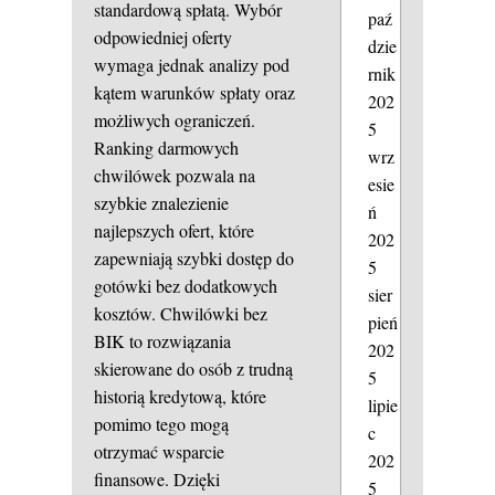
standardową spłatą. Wybór
paź
odpowiedniej oferty
dzie
wymaga jednak analizy pod
rnik
kątem warunków spłaty oraz
202
możliwych ograniczeń.
5
Ranking darmowych
wrz
chwilówek pozwala na
esie
szybkie znalezienie
ń
najlepszych ofert, które
202
zapewniają szybki dostęp do
5
gotówki bez dodatkowych
sier
kosztów. Chwilówki bez
pień
BIK to rozwiązania
202
skierowane do osób z trudną
5
historią kredytową, które
lipie
pomimo tego mogą
c
otrzymać wsparcie
202
finansowe. Dzięki
5