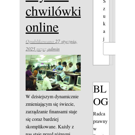
S
chwilówki
z
u
online
k
a
j
Opublikowano
27 stycznia,
2025
przez
admin
Szukaj
BL
W dzisiejszym dynamicznie
OG
zmieniającym się świecie,
zarządzanie finansami staje
Radca
się coraz bardziej
prawny
skomplikowane. Każdy z
w
nas staje przed różnymi