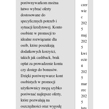
porównywarkom można
czer
łatwo wybrać oferty
wie
dostosowane do
c
specyficznych potrzeb i
202
sytuacji kredytowej. Konto
5
osobiste w promocji to
maj
idealne rozwiązanie dla
202
osób, które poszukują
5
dodatkowych korzyści,
kwi
takich jak cashback, brak
ecie
opłat za prowadzenie konta
ń
czy dostęp do bonusów.
202
Dzięki porównywarce kont
5
osobistych w promocji
mar
użytkownicy mogą szybko
zec
porównać najlepsze oferty,
202
które pozwalają na
5
oszczędności oraz wygodę
luty