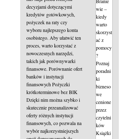
Branie
decyzjami dotyczącymi
wie –
kredytów gotówkowych,
kiedy
pożyczek na raty czy
warto
wyboru najlepszego konta
skorzyst
osobistego. Aby ułatwić ten
ać z
proces, warto korzystać z
pomocy
nowoczesnych narzędzi,
?
takich jak porównywarki
Poznaj
finansowe.
Porównanie ofert
poradni
banków i instytucji
ki
finansowych
Pożyczki
bizneso
krótkoterminowe bez BIK
we
Dzięki nim można szybko i
cenione
skutecznie przeanalizować
przez
oferty różnych instytucji
czytelni
finansowych, co pozwala na
ków
wybór najkorzystniejszych
Książki
opcji dopasowanych do