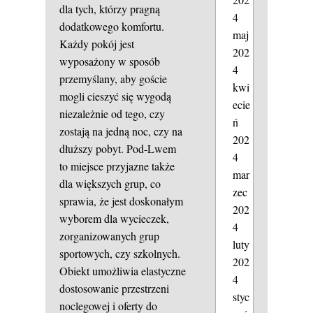
dla tych, którzy pragną
4
dodatkowego komfortu.
maj
Każdy pokój jest
202
wyposażony w sposób
4
przemyślany, aby goście
kwi
mogli cieszyć się wygodą
ecie
niezależnie od tego, czy
ń
zostają na jedną noc, czy na
202
dłuższy pobyt. Pod-Lwem
4
to miejsce przyjazne także
mar
dla większych grup, co
zec
sprawia, że jest doskonałym
202
wyborem dla wycieczek,
4
zorganizowanych grup
luty
sportowych, czy szkolnych.
202
Obiekt umożliwia elastyczne
4
dostosowanie przestrzeni
styc
noclegowej i oferty do