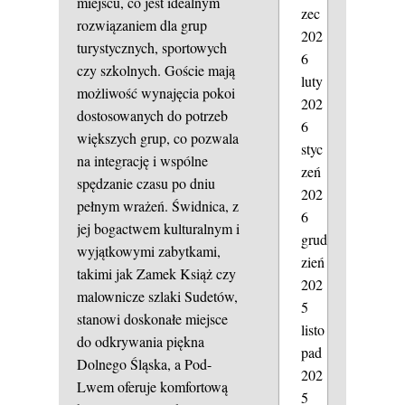
miejscu, co jest idealnym
zec
rozwiązaniem dla grup
202
turystycznych, sportowych
6
czy szkolnych. Goście mają
luty
możliwość wynajęcia pokoi
202
dostosowanych do potrzeb
6
większych grup, co pozwala
styc
na integrację i wspólne
zeń
spędzanie czasu po dniu
202
pełnym wrażeń. Świdnica, z
6
jej bogactwem kulturalnym i
grud
wyjątkowymi zabytkami,
zień
takimi jak Zamek Książ czy
202
malownicze szlaki Sudetów,
5
stanowi doskonałe miejsce
listo
do odkrywania piękna
pad
Dolnego Śląska, a Pod-
202
Lwem oferuje komfortową
5