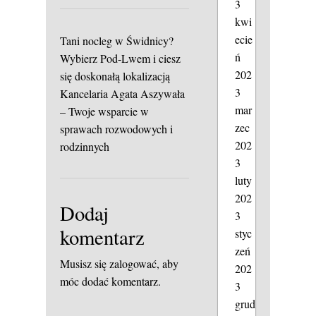
3
kwi
ecie
Tani nocleg w Świdnicy?
ń
Wybierz Pod-Lwem i ciesz
202
się doskonałą lokalizacją
3
Kancelaria Agata Aszywała
mar
– Twoje wsparcie w
zec
sprawach rozwodowych i
202
rodzinnych
3
luty
202
Dodaj
3
komentarz
styc
zeń
Musisz się
zalogować
, aby
202
móc dodać komentarz.
3
grud