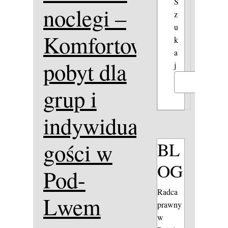
S
noclegi –
z
u
Komfortowy
k
a
pobyt dla
j
Szukaj
grup i
indywidualnych
BL
gości w
OG
Pod-
Radca
Lwem
prawny
w