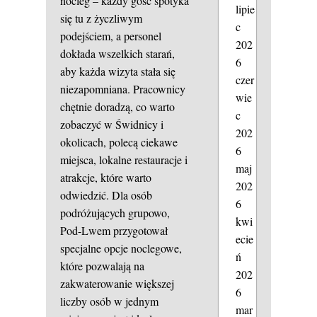
nocleg – każdy gość spotyka
lipie
się tu z życzliwym
c
podejściem, a personel
202
dokłada wszelkich starań,
6
aby każda wizyta stała się
czer
niezapomniana. Pracownicy
wie
chętnie doradzą, co warto
c
zobaczyć w Świdnicy i
202
okolicach, polecą ciekawe
6
miejsca, lokalne restauracje i
maj
atrakcje, które warto
202
odwiedzić. Dla osób
6
podróżujących grupowo,
kwi
Pod-Lwem przygotował
ecie
specjalne opcje noclegowe,
ń
które pozwalają na
202
zakwaterowanie większej
6
liczby osób w jednym
mar