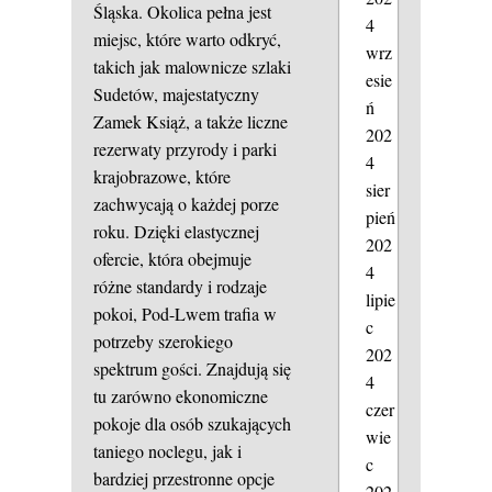
Śląska. Okolica pełna jest
4
miejsc, które warto odkryć,
wrz
takich jak malownicze szlaki
esie
Sudetów, majestatyczny
ń
Zamek Książ, a także liczne
202
rezerwaty przyrody i parki
4
krajobrazowe, które
sier
zachwycają o każdej porze
pień
roku. Dzięki elastycznej
202
ofercie, która obejmuje
4
różne standardy i rodzaje
lipie
pokoi, Pod-Lwem trafia w
c
potrzeby szerokiego
202
spektrum gości. Znajdują się
4
tu zarówno ekonomiczne
czer
pokoje dla osób szukających
wie
taniego noclegu, jak i
c
bardziej przestronne opcje
202