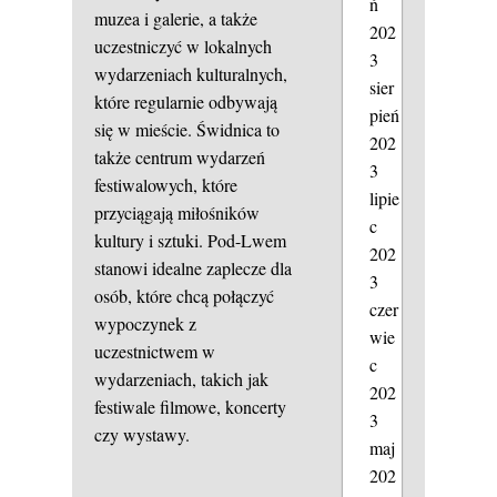
ń
muzea i galerie, a także
202
uczestniczyć w lokalnych
3
wydarzeniach kulturalnych,
sier
które regularnie odbywają
pień
się w mieście. Świdnica to
202
także centrum wydarzeń
3
festiwalowych, które
lipie
przyciągają miłośników
c
kultury i sztuki. Pod-Lwem
202
stanowi idealne zaplecze dla
3
osób, które chcą połączyć
czer
wypoczynek z
wie
uczestnictwem w
c
wydarzeniach, takich jak
202
festiwale filmowe, koncerty
3
czy wystawy.
maj
202