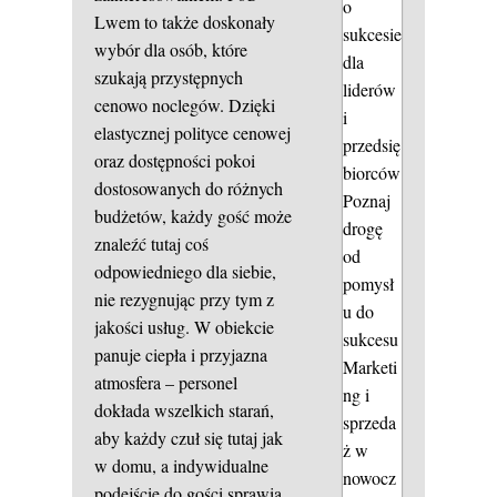
o
Lwem to także doskonały
sukcesie
wybór dla osób, które
dla
szukają przystępnych
liderów
cenowo noclegów. Dzięki
i
elastycznej polityce cenowej
przedsię
oraz dostępności pokoi
biorców
dostosowanych do różnych
Poznaj
budżetów, każdy gość może
drogę
znaleźć tutaj coś
od
odpowiedniego dla siebie,
pomysł
nie rezygnując przy tym z
u do
jakości usług. W obiekcie
sukcesu
panuje ciepła i przyjazna
Marketi
atmosfera – personel
ng i
dokłada wszelkich starań,
sprzeda
aby każdy czuł się tutaj jak
ż w
w domu, a indywidualne
nowocz
podejście do gości sprawia,