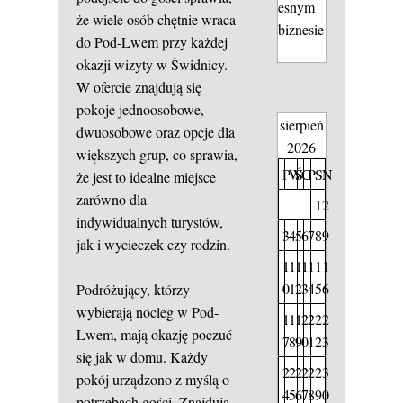
esnym
że wiele osób chętnie wraca
biznesie
do Pod-Lwem przy każdej
okazji wizyty w Świdnicy.
W ofercie znajdują się
pokoje jednoosobowe,
sierpień
dwuosobowe oraz opcje dla
2026
większych grup, co sprawia,
P
W
Ś
C
P
S
N
że jest to idealne miejsce
zarówno dla
1
2
indywidualnych turystów,
3
4
5
6
7
8
9
jak i wycieczek czy rodzin.
1
1
1
1
1
1
1
0
1
2
3
4
5
6
Podróżujący, którzy
wybierają nocleg w Pod-
1
1
1
2
2
2
2
Lwem, mają okazję poczuć
7
8
9
0
1
2
3
się jak w domu. Każdy
2
2
2
2
2
2
3
pokój urządzono z myślą o
4
5
6
7
8
9
0
potrzebach gości. Znajdują