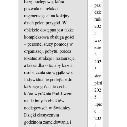
bazę noclegową, która
paź
pozwala na relaks i
dzie
regenerację sił na kolejny
rnik
dzień pełen przygód. W
202
obiekcie dostępna jest także
5
kompleksowa obsługa gości
wrz
– personel służy pomocą w
esie
organizacji pobytu, poleca
ń
lokalne atrakcje i restauracje,
202
a także dba o to, aby każda
5
osoba czuła się wyjątkowo.
sier
Indywidualne podejście do
pień
każdego gościa to cecha,
202
która wyróżnia Pod-Lwem
5
na tle innych obiektów
lipie
noclegowych w Świdnicy.
c
Dzięki elastycznym
202
godzinom zameldowania i
5