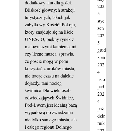
dodatkowy atut dla gości.
202
Bliskość głównych atrakcji
5
turystycznych, takich jak
styc
zabytkowy Kościół Pokoju,
zeń
który znajduje się na liście
202
UNESCO, piękny rynek z
5
malowniczymi kamienicami
grud
czy liczne muzea, sprawia,
zień
że goście mogą w pełni
202
korzystać z uroków miasta,
4
nie tracąc czasu na dalekie
listo
dojazdy.
tani nocleg
pad
świdnica
Dla wielu osób
202
odwiedzających Świdnicę,
4
Pod-Lwem jest idealną bazą
paź
wypadową do zwiedzania
dzie
nie tylko samego miasta, ale
rnik
i całego regionu Dolnego
202