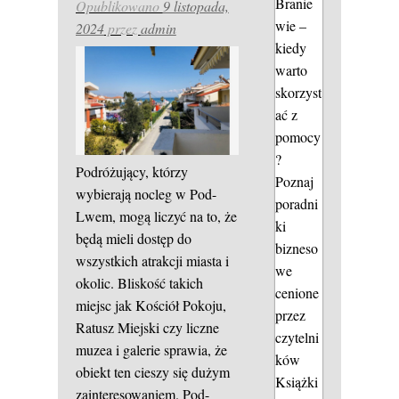
Branie
Opublikowano
9 listopada,
wie –
2024
przez
admin
kiedy
warto
skorzyst
ać z
pomocy
?
Podróżujący, którzy
Poznaj
wybierają nocleg w Pod-
poradni
Lwem, mogą liczyć na to, że
ki
będą mieli dostęp do
bizneso
wszystkich atrakcji miasta i
we
okolic. Bliskość takich
cenione
miejsc jak Kościół Pokoju,
przez
Ratusz Miejski czy liczne
czytelni
muzea i galerie sprawia, że
ków
obiekt ten cieszy się dużym
Książki
zainteresowaniem. Pod-