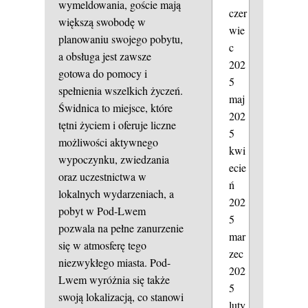
wymeldowania, goście mają
czer
większą swobodę w
wie
planowaniu swojego pobytu,
c
a obsługa jest zawsze
202
gotowa do pomocy i
5
spełnienia wszelkich życzeń.
maj
Świdnica to miejsce, które
202
tętni życiem i oferuje liczne
5
możliwości aktywnego
kwi
wypoczynku, zwiedzania
ecie
oraz uczestnictwa w
ń
lokalnych wydarzeniach, a
202
pobyt w Pod-Lwem
5
pozwala na pełne zanurzenie
mar
się w atmosferę tego
zec
niezwykłego miasta. Pod-
202
Lwem wyróżnia się także
5
swoją lokalizacją, co stanowi
luty