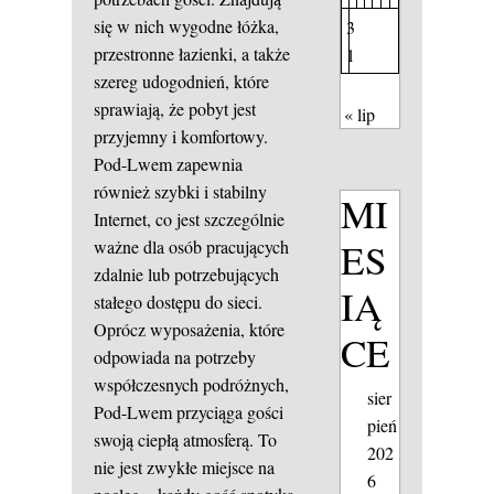
się w nich wygodne łóżka,
3
przestronne łazienki, a także
1
szereg udogodnień, które
sprawiają, że pobyt jest
« lip
przyjemny i komfortowy.
Pod-Lwem zapewnia
również szybki i stabilny
MI
Internet, co jest szczególnie
ES
ważne dla osób pracujących
zdalnie lub potrzebujących
IĄ
stałego dostępu do sieci.
Oprócz wyposażenia, które
CE
odpowiada na potrzeby
współczesnych podróżnych,
sier
Pod-Lwem przyciąga gości
pień
swoją ciepłą atmosferą. To
202
nie jest zwykłe miejsce na
6