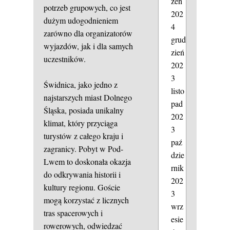
zeń
potrzeb grupowych, co jest
202
dużym udogodnieniem
4
zarówno dla organizatorów
grud
wyjazdów, jak i dla samych
zień
uczestników.
202
3
Świdnica, jako jedno z
listo
najstarszych miast Dolnego
pad
Śląska, posiada unikalny
202
klimat, który przyciąga
3
turystów z całego kraju i
paź
zagranicy. Pobyt w Pod-
dzie
Lwem to doskonała okazja
rnik
do odkrywania historii i
202
kultury regionu. Goście
3
mogą korzystać z licznych
wrz
tras spacerowych i
esie
rowerowych, odwiedzać