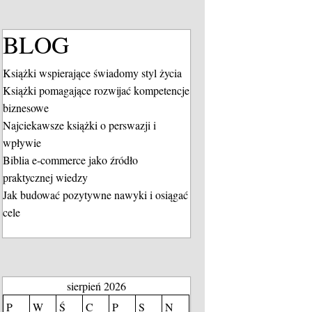
BLOG
Książki wspierające świadomy styl życia
Książki pomagające rozwijać kompetencje
biznesowe
Najciekawsze książki o perswazji i
wpływie
Biblia e-commerce jako źródło
praktycznej wiedzy
Jak budować pozytywne nawyki i osiągać
cele
sierpień 2026
P
W
Ś
C
P
S
N