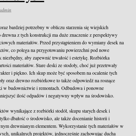
admin
coraz bardziej potrzebny w obliczu starzenia się wiejskich
o drewna z tych konstrukcji ma duże znaczenie z perspektywy
ciowych materiałów. Przed przystąpieniem do wymiany desek na
biektów, co polega na przygotowaniu powierzchni pod nowe
ok niezbędny, aby zapewnić trwałość i estetykę. Rozbiórka
tości materiałów. Stare deski ze stodoły, choć już przetrwały
rakter i piękno. Ich skup może być sposobem na ocalenie tych
oły oraz drewno rozbiórkowe to także odpowiedź na rosnące
ki w budownictwie i remontach. Odbudowa i ponowne
mniejszyć ilość odpadów i negatywny wpływ na środowisko.
ów wynikające z rozbiórki stodół, skupu starych desek i
 tylko dbałość o środowisko, ale także docenianie historii i
odawnym drewnianym elementem. Wykorzystanie tych materiałów w
ych, unikalnych projektów, jednocześnie zachowując ducha