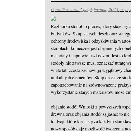
Opublikowano
3 października, 2023
przez
Rozbiórka stodół to proces, który staje się 
budynków. Skup starych desek oraz stareg
ochrony środowiska i odzyskiwania wartoś
stodołach, konieczne jest obijanie tych o
materiały i naprawie uszkodzeń. Jest to kr
stodoły nie zawsze musi oznaczać utratę war
wiele lat, często zachowują wyjątkowy cha
unikalnych elementów. Skup desek ze stod
zapotrzebowanie na zrównoważone prakty
wykorzystanie starych materiałów może z
obijanie stodół
Wnioski z powyższych aspekt
drewna oraz obijania stodół są jasne: to nie
tradycji, które kryją się za każdym star
nowy sposób daje możliwość tworzenia now