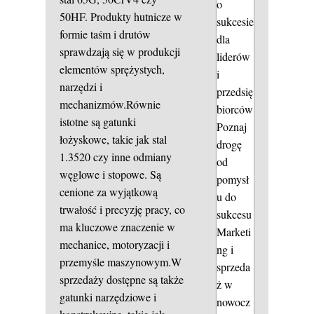
o
50HF. Produkty hutnicze w
sukcesie
formie taśm i drutów
dla
sprawdzają się w produkcji
liderów
elementów sprężystych,
i
narzędzi i
przedsię
mechanizmów.Równie
biorców
istotne są gatunki
Poznaj
łożyskowe, takie jak stal
drogę
1.3520 czy inne odmiany
od
węglowe i stopowe. Są
pomysł
cenione za wyjątkową
u do
trwałość i precyzję pracy, co
sukcesu
ma kluczowe znaczenie w
Marketi
mechanice, motoryzacji i
ng i
przemyśle maszynowym.W
sprzeda
sprzedaży dostępne są także
ż w
gatunki narzędziowe i
nowocz