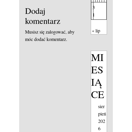
3
Dodaj
1
komentarz
« lip
Musisz się
zalogować
, aby
móc dodać komentarz.
MI
ES
IĄ
CE
sier
pień
202
6