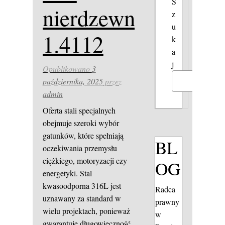
S
nierdzewna
z
u
1.4112
k
a
j
Opublikowano
3
października, 2025
przez
Szukaj
admin
Oferta stali specjalnych
obejmuje szeroki wybór
gatunków, które spełniają
BL
oczekiwania przemysłu
ciężkiego, motoryzacji czy
OG
energetyki. Stal
kwasoodporna 316L jest
Radca
uznawany za standard w
prawny
wielu projektach, ponieważ
w
gwarantuje długowieczność