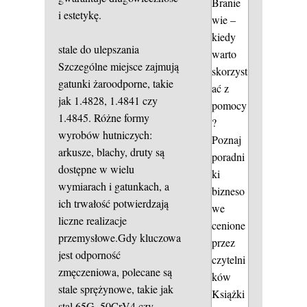
Branie
i estetykę.
wie –
kiedy
stale do ulepszania
warto
Szczególne miejsce zajmują
skorzyst
gatunki żaroodporne, takie
ać z
jak 1.4828, 1.4841 czy
pomocy
1.4845. Różne formy
?
wyrobów hutniczych:
Poznaj
arkusze, blachy, druty są
poradni
dostępne w wielu
ki
wymiarach i gatunkach, a
bizneso
ich trwałość potwierdzają
we
liczne realizacje
cenione
przemysłowe.Gdy kluczowa
przez
jest odporność
czytelni
zmęczeniowa, polecane są
ków
stale sprężynowe, takie jak
Książki
stal 65G, 50CrV4 czy