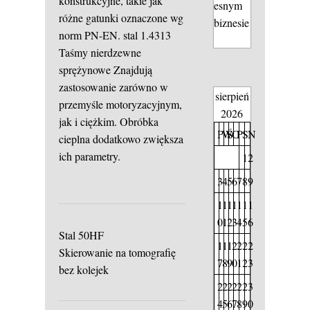
konstrukcyjne, takie jak
esnym
różne gatunki oznaczone wg
biznesie
norm PN-EN.
stal 1.4313
Taśmy nierdzewne
sprężynowe
Znajdują
zastosowanie zarówno w
sierpień
przemyśle motoryzacyjnym,
2026
jak i ciężkim. Obróbka
P
W
Ś
C
P
S
N
cieplna dodatkowo zwiększa
ich parametry.
1
2
3
4
5
6
7
8
9
1
1
1
1
1
1
1
0
1
2
3
4
5
6
Stal 50HF
1
1
1
2
2
2
2
Skierowanie na tomografię
7
8
9
0
1
2
3
bez kolejek
2
2
2
2
2
2
3
4
5
6
7
8
9
0