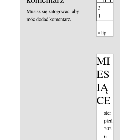
3
Musisz się
zalogować
, aby
1
móc dodać komentarz.
« lip
MI
ES
IĄ
CE
sier
pień
202
6