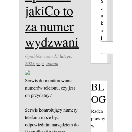
S
jakiCo to
z
u
za numer
k
a
wydzwania?
j
Szukaj
Opublikowano
13 lutego,
2023
przez
admin
Serwis do monitorowania
BL
numerów telefonu, czy jest
OG
on przydatny?
Serwis kontrolujący numery
Radca
telefonu może być
prawny
odpowiednim narzędziem do
w
identyfikacji połączeń