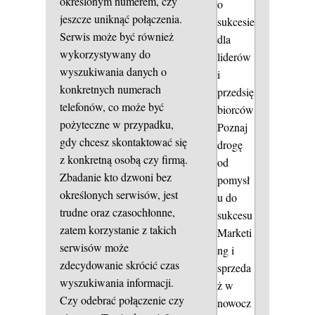
określonym numerem, czy
o
jeszcze uniknąć połączenia.
sukcesie
Serwis może być również
dla
wykorzystywany do
liderów
wyszukiwania danych o
i
konkretnych numerach
przedsię
telefonów, co może być
biorców
pożyteczne w przypadku,
Poznaj
gdy chcesz skontaktować się
drogę
z konkretną osobą czy firmą.
od
Zbadanie kto dzwoni bez
pomysł
określonych serwisów, jest
u do
trudne oraz czasochłonne,
sukcesu
zatem korzystanie z takich
Marketi
serwisów może
ng i
zdecydowanie skrócić czas
sprzeda
wyszukiwania informacji.
ż w
Czy odebrać połączenie czy
nowocz