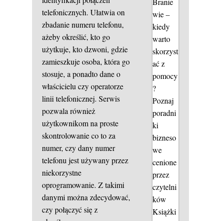
Branie
telefonicznych. Ułatwia on
wie –
zbadanie numeru telefonu,
kiedy
ażeby określić, kto go
warto
użytkuje, kto dzwoni, gdzie
skorzyst
zamieszkuje osoba, która go
ać z
stosuje, a ponadto dane o
pomocy
właścicielu czy operatorze
?
linii telefonicznej. Serwis
Poznaj
pozwala również
poradni
użytkownikom na proste
ki
skontrolowanie co to za
bizneso
numer, czy dany numer
we
telefonu jest używany przez
cenione
niekorzystne
przez
oprogramowanie. Z takimi
czytelni
danymi można zdecydować,
ków
czy połączyć się z
Książki