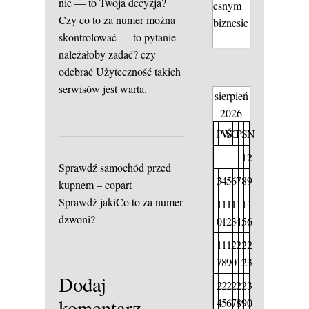
nie — to Twoja decyzja?
esnym
Czy co to za numer można
biznesie
skontrolować — to pytanie
należałoby zadać?
czy
odebrać
Użyteczność takich
serwisów jest warta.
sierpień
2026
P
W
Ś
C
P
S
N
1
2
Sprawdź samochód przed
3
4
5
6
7
8
9
kupnem – copart
Sprawdź jakiCo to za numer
1
1
1
1
1
1
1
dzwoni?
0
1
2
3
4
5
6
1
1
1
2
2
2
2
7
8
9
0
1
2
3
Dodaj
2
2
2
2
2
2
3
komentarz
4
5
6
7
8
9
0