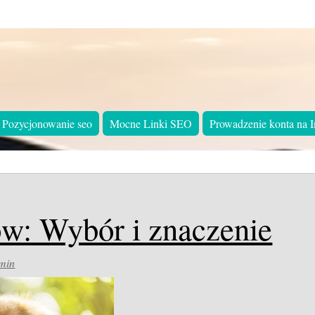
Pozycjonowanie seo
Mocne Linki SEO
Prowadzenie konta na I
w: Wybór i znaczenie
min