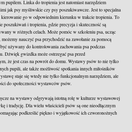
m pupilem. Linka do tropienia jest natomiast narzędziem
mi jak psy myśliwskie czy psy poszukiwawcze. Jest to specjalna
 i kierowanie go w odpowiednim kierunku w trakcie tropienia. To
ie poszukiwań i tropienia, gdzie precyzja i skuteczność są
ywany w różnych celach. Może pomóc w szkoleniu psa, ucząc
d, możemy nauczyć psa przychodzić na zawołanie za pomocą
być używany do kontrolowania zachowania psa podczas
u. Dźwięk gwizdka może ostrzegać psa przed
ym, że jest czas na powrót do domu. Wystawy psów to nie tylko
knych pupili, ale także możliwość spotkania innych miłośników
tawę staje się wtedy nie tylko funkcjonalnym narzędziem, ale
ności do społeczności wystawców psów.
mycze na wystawy odgrywają istotną rolę w kulturze wystawowej
ykę i tradycję. Dla wielu właścicieli psów są one nieodłącznym
magając podkreślić piękno i wyjątkowość ich czworonożnych