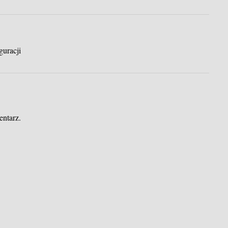
guracji
entarz.