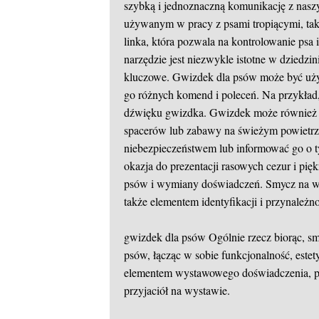
szybką i jednoznaczną komunikację z naszy
używanym w pracy z psami tropiącymi, taki
linka, która pozwala na kontrolowanie psa
narzędzie jest niezwykle istotne w dziedzin
kluczowe. Gwizdek dla psów może być uż
go różnych komend i poleceń. Na przykła
dźwięku gwizdka. Gwizdek może również 
spacerów lub zabawy na świeżym powietrz
niebezpieczeństwem lub informować go o t
okazja do prezentacji rasowych cezur i pię
psów i wymiany doświadczeń. Smycz na wys
także elementem identyfikacji i przynależ
gwizdek dla psów
Ogólnie rzecz biorąc, s
psów, łącząc w sobie funkcjonalność, estet
elementem wystawowego doświadczenia, po
przyjaciół na wystawie.