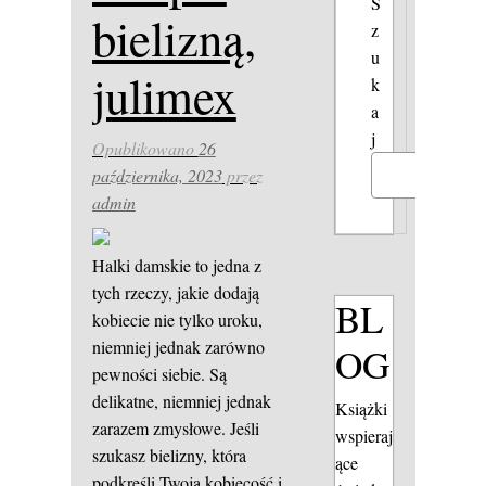
S
bielizną,
z
u
julimex
k
a
j
Opublikowano
26
października, 2023
przez
Szukaj
admin
Halki damskie to jedna z
tych rzeczy, jakie dodają
BL
kobiecie nie tylko uroku,
niemniej jednak zarówno
OG
pewności siebie. Są
delikatne, niemniej jednak
Książki
zarazem zmysłowe. Jeśli
wspieraj
szukasz bielizny, która
ące
podkreśli Twoją kobiecość i