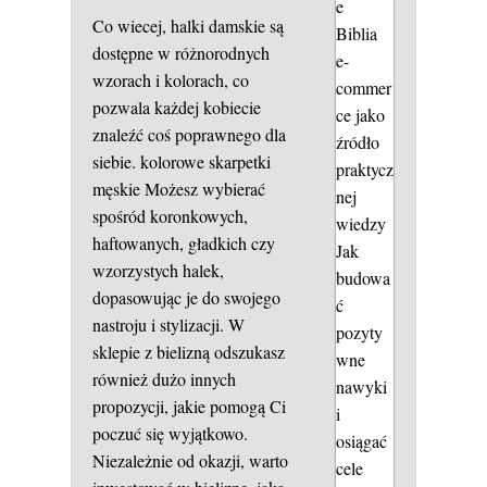
e
Co wiecej, halki damskie są
Biblia
dostępne w różnorodnych
e-
wzorach i kolorach, co
commer
pozwala każdej kobiecie
ce jako
znaleźć coś poprawnego dla
źródło
siebie.
kolorowe skarpetki
praktycz
męskie
Możesz wybierać
nej
spośród koronkowych,
wiedzy
haftowanych, gładkich czy
Jak
wzorzystych halek,
budowa
dopasowując je do swojego
ć
nastroju i stylizacji. W
pozyty
sklepie z bielizną odszukasz
wne
również dużo innych
nawyki
propozycji, jakie pomogą Ci
i
poczuć się wyjątkowo.
osiągać
Niezależnie od okazji, warto
cele