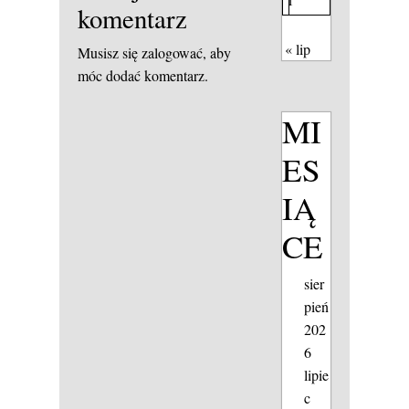
komentarz
« lip
Musisz się
zalogować
, aby
móc dodać komentarz.
MI
ES
IĄ
CE
sier
pień
202
6
lipie
c