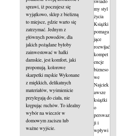
świado
sprawi, iż poczujesz się
my styl
wyjątkowo, sklep z bielizną
życia
to miejsce, gdzie warto się
Książki
zatrzymać. Jednym z
pomaga
głównych powodów, dla
jące
jakich pożądane byłoby
rozwijać
zainwestować w halki
kompet
damskie, jest komfort, jaki
encje
proponują.
kolorowe
bizneso
skarpetki męskie
Wykonane
we
z miękkich, delikatnych
Najciek
materiałów, wyśmienicie
awsze
przylegają do ciała, nie
książki
krępując ruchów. To idealny
o
wybór na wieczór w
perswaz
domowym zaciszu lub
ji i
ważne wyjście.
wpływi