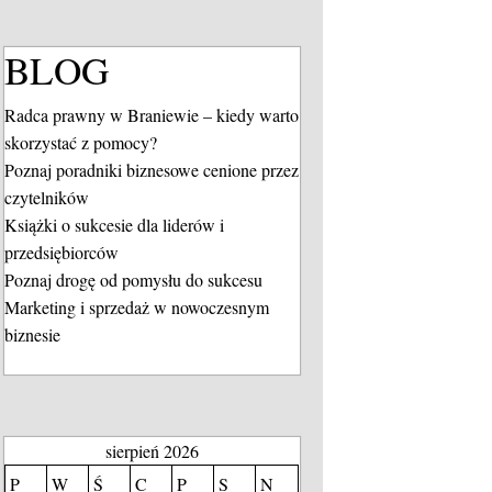
BLOG
Radca prawny w Braniewie – kiedy warto
skorzystać z pomocy?
Poznaj poradniki biznesowe cenione przez
czytelników
Książki o sukcesie dla liderów i
przedsiębiorców
Poznaj drogę od pomysłu do sukcesu
Marketing i sprzedaż w nowoczesnym
biznesie
sierpień 2026
P
W
Ś
C
P
S
N