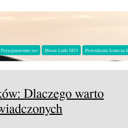
Pozycjonowanie seo
Mocne Linki SEO
Prowadzenie konta na I
ków: Dlaczego warto
świadczonych