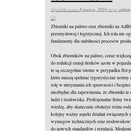
Opublikowano
8 marca, 2024
przez
admin
Zbiorniki na paliwo oraz zbiorniki na AdB
przemysłowej i logistycznej. Ich rola nie o
fundamenty dla stabilności procesów produ
Obok zbiorników na paliwo, coraz większą
do redukcji emisji tlenków azotu w pojazd
te są szczególnie istotne w przypadku flo
które muszą spełniać rygorystyczne normy 
rolę w utrzymaniu ich sprawności i bezpie
niezbędne dla zapewnienia, że zbiorniki te
ludzi i środowiska. Profesjonalne firmy świ
wiedzę, aby skutecznie obsłużyć różne rodz
kolejny ważny aspekt działań związanych z
wymogów technicznych oraz środowiskowyc
do nowych standardów i regulacji. Modern