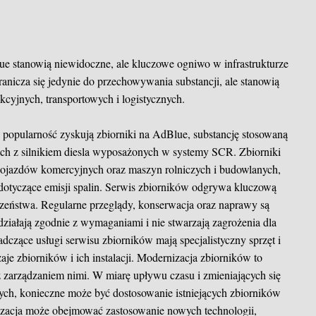
lue stanowią niewidoczne, ale kluczowe ogniwo w infrastrukturze
granicza się jedynie do przechowywania substancji, ale stanowią
kcyjnych, transportowych i logistycznych.
 popularność zyskują zbiorniki na AdBlue, substancję stosowaną
ach z silnikiem diesla wyposażonych w systemy SCR. Zbiorniki
t pojazdów komercyjnych oraz maszyn rolniczych i budowlanych,
dotyczące emisji spalin. Serwis zbiorników odgrywa kluczową
czeństwa. Regularne przeglądy, konserwacja oraz naprawy są
 działają zgodnie z wymaganiami i nie stwarzają zagrożenia dla
adczące usługi serwisu zbiorników mają specjalistyczny sprzęt i
aje zbiorników i ich instalacji. Modernizacja zbiorników to
 zarządzaniem nimi. W miarę upływu czasu i zmieniających się
h, konieczne może być dostosowanie istniejących zbiorników
izacja może obejmować zastosowanie nowych technologii,