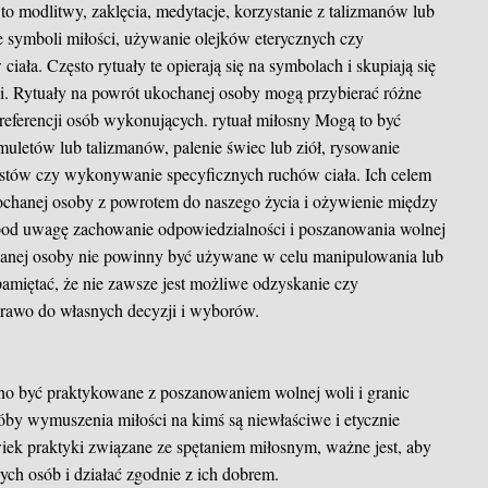
o modlitwy, zaklęcia, medytacje, korzystanie z talizmanów lub
ie symboli miłości, używanie olejków eterycznych czy
ła. Często rytuały te opierają się na symbolach i skupiają się
i. Rytuały na powrót ukochanej osoby mogą przybierać różne
 preferencji osób wykonujących.
rytuał miłosny
Mogą to być
muletów lub talizmanów, palenie świec lub ziół, rysowanie
estów czy wykonywanie specyficznych ruchów ciała. Ich celem
ukochanej osoby z powrotem do naszego życia i ożywienie między
ć pod uwagę zachowanie odpowiedzialności i poszanowania wolnej
hanej osoby nie powinny być używane w celu manipulowania lub
amiętać, że nie zawsze jest możliwe odzyskanie czy
rawo do własnych decyzji i wyborów.
nno być praktykowane z poszanowaniem wolnej woli i granic
óby wymuszenia miłości na kimś są niewłaściwe i etycznie
wiek praktyki związane ze spętaniem miłosnym, ważne jest, aby
ch osób i działać zgodnie z ich dobrem.