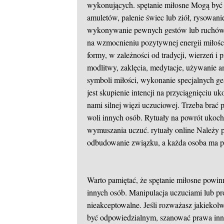
wykonujących.
spętanie miłosne
Mogą być t
amuletów, palenie świec lub ziół, rysowan
wykonywanie pewnych gestów lub ruchów cia
na wzmocnieniu pozytywnej energii miłośc
formy, w zależności od tradycji, wierzeń i
modlitwy, zaklęcia, medytacje, używanie a
symboli miłości, wykonanie specjalnych g
jest skupienie intencji na przyciągnięciu 
nami silnej więzi uczuciowej. Trzeba bra
woli innych osób. Rytuały na powrót ukoc
wymuszania uczuć.
rytuały online
Należy p
odbudowanie związku, a każda osoba ma p
Warto pamiętać, że spętanie miłosne powi
innych osób. Manipulacja uczuciami lub pr
nieakceptowalne. Jeśli rozważasz jakiekol
być odpowiedzialnym, szanować prawa inny