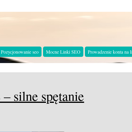
Pozycjonowanie seo
Mocne Linki SEO
Prowadzenie konta na I
 – silne spętanie