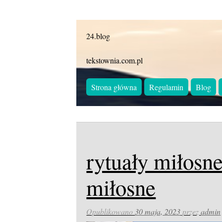
24.blog
tekstownia.com.pl
Strona główna
Regulamin
Blog
rytuały miłosne
miłosne
Opublikowano
30 maja, 2023
przez
admin