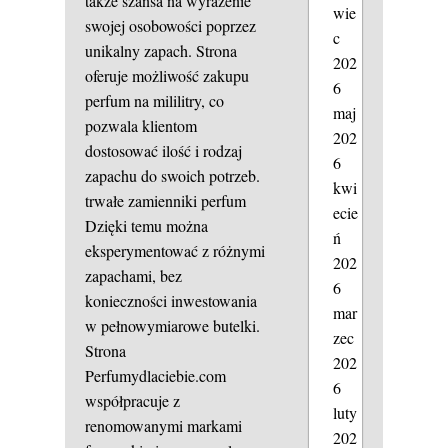
także szansa na wyrażenie
wie
swojej osobowości poprzez
c
unikalny zapach. Strona
202
oferuje możliwość zakupu
6
perfum na mililitry, co
maj
pozwala klientom
202
dostosować ilość i rodzaj
6
zapachu do swoich potrzeb.
kwi
trwałe zamienniki perfum
ecie
Dzięki temu można
ń
eksperymentować z różnymi
202
zapachami, bez
6
konieczności inwestowania
mar
w pełnowymiarowe butelki.
zec
Strona
202
Perfumydlaciebie.com
6
współpracuje z
luty
renomowanymi markami
202