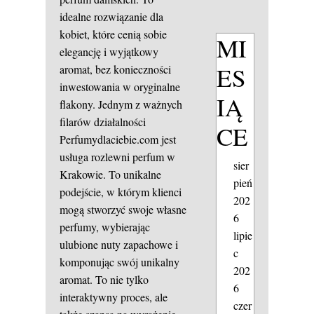
idealne rozwiązanie dla
kobiet, które cenią sobie
MI
elegancję i wyjątkowy
ES
aromat, bez konieczności
inwestowania w oryginalne
IĄ
flakony. Jednym z ważnych
filarów działalności
CE
Perfumydlaciebie.com jest
usługa rozlewni perfum w
sier
Krakowie. To unikalne
pień
podejście, w którym klienci
202
mogą stworzyć swoje własne
6
perfumy, wybierając
lipie
ulubione nuty zapachowe i
c
komponując swój unikalny
202
aromat. To nie tylko
6
interaktywny proces, ale
czer