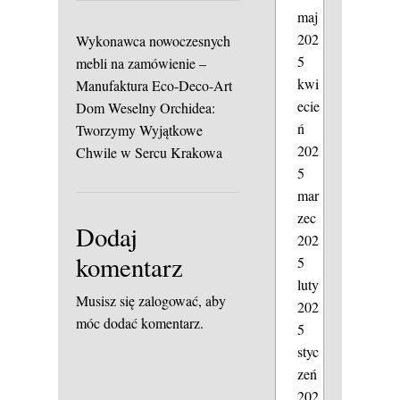
maj
202
Wykonawca nowoczesnych
5
mebli na zamówienie –
kwi
Manufaktura Eco-Deco-Art
ecie
Dom Weselny Orchidea:
ń
Tworzymy Wyjątkowe
202
Chwile w Sercu Krakowa
5
mar
zec
Dodaj
202
komentarz
5
luty
Musisz się
zalogować
, aby
202
móc dodać komentarz.
5
styc
zeń
202