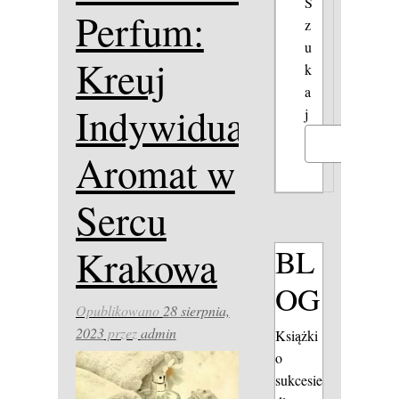
S
Perfum:
z
u
Kreuj
k
a
Indywidualny
j
Szukaj
Aromat w
Sercu
BL
Krakowa
OG
Opublikowano
28 sierpnia,
2023
przez
admin
Książki
o
sukcesie