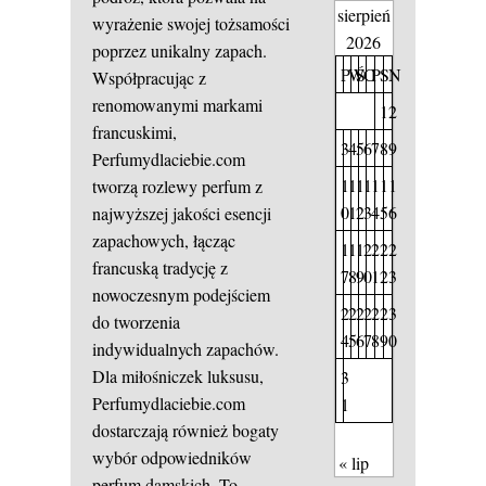
sierpień
wyrażenie swojej tożsamości
2026
poprzez unikalny zapach.
P
W
Ś
C
P
S
N
Współpracując z
renomowanymi markami
1
2
francuskimi,
3
4
5
6
7
8
9
Perfumydlaciebie.com
1
1
1
1
1
1
1
tworzą rozlewy perfum z
0
1
2
3
4
5
6
najwyższej jakości esencji
zapachowych, łącząc
1
1
1
2
2
2
2
francuską tradycję z
7
8
9
0
1
2
3
nowoczesnym podejściem
2
2
2
2
2
2
3
do tworzenia
4
5
6
7
8
9
0
indywidualnych zapachów.
Dla miłośniczek luksusu,
3
Perfumydlaciebie.com
1
dostarczają również bogaty
wybór odpowiedników
« lip
perfum damskich. To