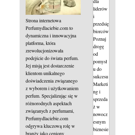
dla
liderów
i
Strona internetowa
przedsię
Perfumydlaciebie.com to
biorców
dynamiczna i innowacyjna
Poznaj
platforma, która
drogę
zrewolucjonizowała
od
podejście do świata perfum.
pomysł
Jej misją jest dostarczenie
u do
klientom unikalnego
sukcesu
doświadczenia związanego
Marketi
z wyborem i użytkowaniem
ng i
perfum. Specjalizując się w
sprzeda
różnorodnych aspektach
ż w
związanych z perfumami,
nowocz
Perfumydlaciebie.com
esnym
odgrywa kluczową rolę w
biznesie
branży jako ceniony