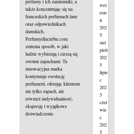
perfumy i ich zamienniki, a
wrz
także koncentrując się na
esie
francuskich perfumach lane
ń
oraz odpowiednikach
202
damskich,
5
Perfumydlaciebie.com
sier
zmienia sposób, w jaki
pień
ludzie wybierają i cieszą się
202
swoimi zapachami. Ta
5
innowacyjna marka
lipie
kontynuuje ewolucję
c
perfumerii, oferując klientom
202
nie tylko zapach, ale
5
również indywidualność,
czer
ekspresję i wyjątkowe
wie
doświadczenie.
c
202
5