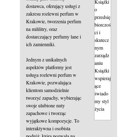
Książki
dostawca, oferujący usługi z
o
zakresu rozlewni perfum w
przedsię
Krakowie, tworzenia perfum
biorczoś
na mililitry, oraz
ci i
dostarczający perfumy lane i
skutecz
ich zamienniki.
nym
zarządz
Jednym z unikalnych
aniu
aspektów platformy jest
Książki
usługa rozlewni perfum w
wspieraj
Krakowie, pozwalająca
ące
klientom samodzielnie
świado
tworzyć zapachy, wybierając
my styl
swoje ulubione nuty
życia
zapachowe i tworząc
wyjątkowe kompozycje. To
interaktywna i osobista
podróż, która pozwala na