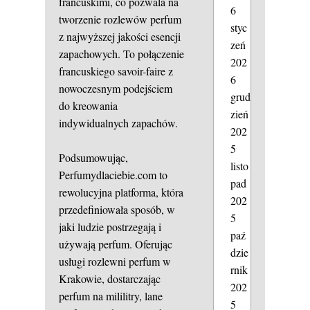
francuskimi, co pozwala na
6
tworzenie rozlewów perfum
styc
z najwyższej jakości esencji
zeń
zapachowych. To połączenie
202
francuskiego savoir-faire z
6
nowoczesnym podejściem
grud
do kreowania
zień
indywidualnych zapachów.
202
5
Podsumowując,
listo
Perfumydlaciebie.com to
pad
rewolucyjna platforma, która
202
przedefiniowała sposób, w
5
jaki ludzie postrzegają i
paź
używają perfum. Oferując
dzie
usługi rozlewni perfum w
rnik
Krakowie, dostarczając
202
perfum na mililitry, lane
5