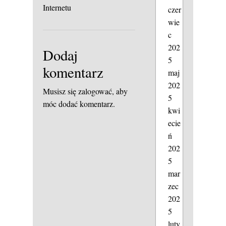
Internetu
czer
wie
c
202
Dodaj
5
komentarz
maj
202
Musisz się
zalogować
, aby
5
móc dodać komentarz.
kwi
ecie
ń
202
5
mar
zec
202
5
luty