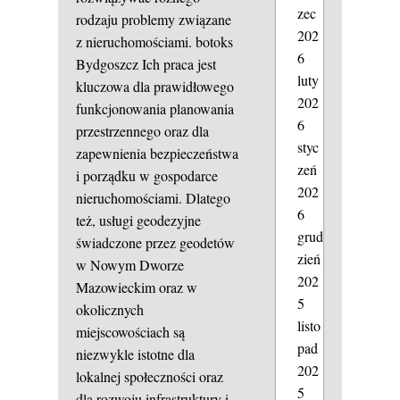
zec
rodzaju problemy związane
202
z nieruchomościami.
botoks
6
Bydgoszcz
Ich praca jest
luty
kluczowa dla prawidłowego
202
funkcjonowania planowania
6
przestrzennego oraz dla
styc
zapewnienia bezpieczeństwa
zeń
i porządku w gospodarce
202
nieruchomościami. Dlatego
6
też, usługi geodezyjne
grud
świadczone przez geodetów
zień
w Nowym Dworze
202
Mazowieckim oraz w
5
okolicznych
listo
miejscowościach są
pad
niezwykle istotne dla
202
lokalnej społeczności oraz
5
dla rozwoju infrastruktury i