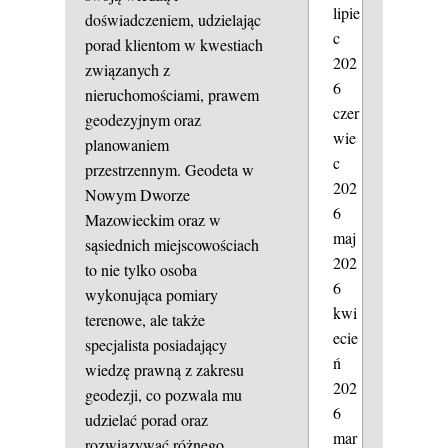
lipie
doświadczeniem, udzielając
c
porad klientom w kwestiach
202
związanych z
6
nieruchomościami, prawem
czer
geodezyjnym oraz
wie
planowaniem
c
przestrzennym. Geodeta w
202
Nowym Dworze
6
Mazowieckim oraz w
maj
sąsiednich miejscowościach
202
to nie tylko osoba
6
wykonująca pomiary
kwi
terenowe, ale także
ecie
specjalista posiadający
ń
wiedzę prawną z zakresu
202
geodezji, co pozwala mu
6
udzielać porad oraz
mar
rozwiązywać różnego