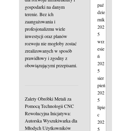
paź
gospodarki na danym
dzie
terenie. Bez ich
rnik
zaangażowania i
202
profesjonalizmu wiele
5
inwestycji oraz planów
wrz
rozwoju nie mogłoby zostać
esie
zrealizowanych w sposób
ń
prawidłowy i zgodny z
202
obowiązującymi przepisami.
5
sier
pień
202
Zalety Obróbki Metali za
5
Pomocą Technologii CNC
lipie
Rewolucyjna Inicjatywa:
c
Autorska Wyszukiwarka dla
202
Młodych Użytkowników
5