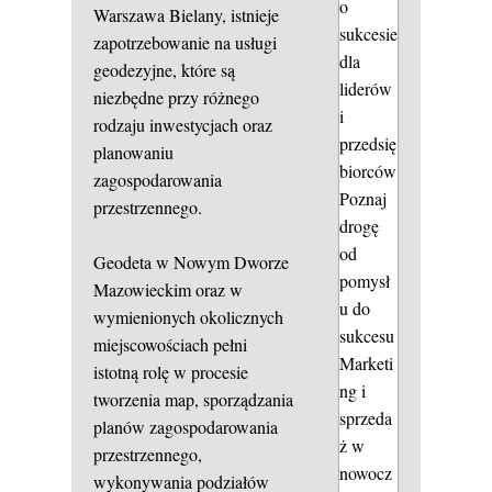
o
Warszawa Bielany, istnieje
sukcesie
zapotrzebowanie na usługi
dla
geodezyjne, które są
liderów
niezbędne przy różnego
i
rodzaju inwestycjach oraz
przedsię
planowaniu
biorców
zagospodarowania
Poznaj
przestrzennego.
drogę
od
Geodeta w Nowym Dworze
pomysł
Mazowieckim oraz w
u do
wymienionych okolicznych
sukcesu
miejscowościach pełni
Marketi
istotną rolę w procesie
ng i
tworzenia map, sporządzania
sprzeda
planów zagospodarowania
ż w
przestrzennego,
nowocz
wykonywania podziałów