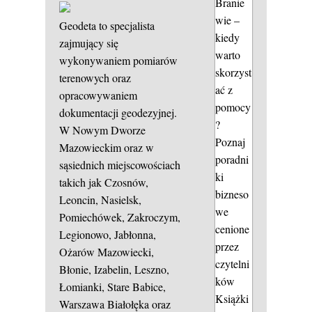
Branie
wie –
Geodeta to specjalista
kiedy
zajmujący się
warto
wykonywaniem pomiarów
skorzyst
terenowych oraz
ać z
opracowywaniem
pomocy
dokumentacji geodezyjnej.
?
W Nowym Dworze
Poznaj
Mazowieckim oraz w
poradni
sąsiednich miejscowościach
ki
takich jak Czosnów,
bizneso
Leoncin, Nasielsk,
we
Pomiechówek, Zakroczym,
cenione
Legionowo, Jabłonna,
przez
Ożarów Mazowiecki,
czytelni
Błonie, Izabelin, Leszno,
ków
Łomianki, Stare Babice,
Książki
Warszawa Białołęka oraz