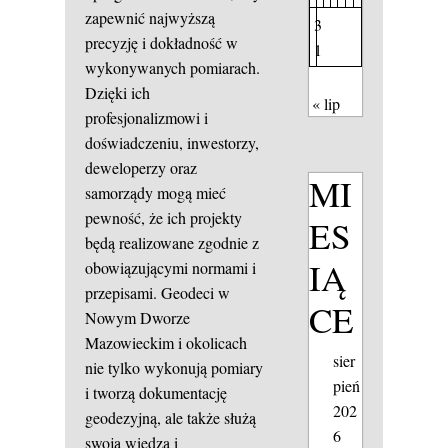
zapewnić najwyższą
3
precyzję i dokładność w
1
wykonywanych pomiarach.
Dzięki ich
« lip
profesjonalizmowi i
doświadczeniu, inwestorzy,
deweloperzy oraz
MI
samorządy mogą mieć
pewność, że ich projekty
ES
będą realizowane zgodnie z
IĄ
obowiązującymi normami i
przepisami. Geodeci w
CE
Nowym Dworze
Mazowieckim i okolicach
sier
nie tylko wykonują pomiary
pień
i tworzą dokumentację
202
geodezyjną, ale także służą
6
swoją wiedzą i