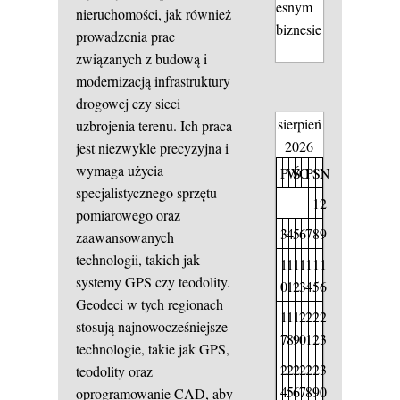
esnym
nieruchomości, jak również
biznesie
prowadzenia prac
związanych z budową i
modernizacją infrastruktury
drogowej czy sieci
sierpień
uzbrojenia terenu. Ich praca
2026
jest niezwykle precyzyjna i
wymaga użycia
P
W
Ś
C
P
S
N
specjalistycznego sprzętu
1
2
pomiarowego oraz
3
4
5
6
7
8
9
zaawansowanych
technologii, takich jak
1
1
1
1
1
1
1
systemy GPS czy teodolity.
0
1
2
3
4
5
6
Geodeci w tych regionach
1
1
1
2
2
2
2
stosują najnowocześniejsze
7
8
9
0
1
2
3
technologie, takie jak GPS,
2
2
2
2
2
2
3
teodolity oraz
4
5
6
7
8
9
0
oprogramowanie CAD, aby