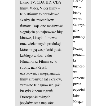
Branie
Ekino TV, CDA HD, CDA
wie –
filmy, Vider, Vider filmy –
kiedy
te platformy to prawdziwe
warto
skarby dla miłośników
skorzyst
filmów. Dają one możliwość
ać z
sięgnięcia po najnowsze hity
pomocy
kinowe, klasyki filmowe
?
oraz wiele innych produkcji,
Poznaj
które mogą zaspokoić gusta
poradni
każdego widza.
vider
ki
Filman oraz Filman cc to
bizneso
strony, na których
we
użytkownicy mogą znaleźć
cenione
filmy z różnych lat i krajów,
przez
zarówno te najnowsze, jak i
czytelni
klasyki kinematografii.
ków
Dostępność różnych
Książki
języków oraz napisów