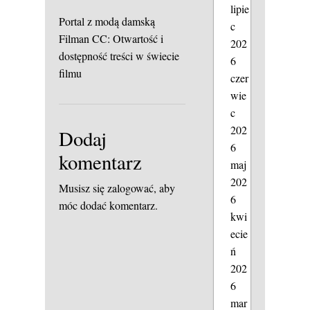
lipie
Portal z modą damską
c
Filman CC: Otwartość i
202
dostępność treści w świecie
6
filmu
czer
wie
c
202
Dodaj
6
komentarz
maj
202
Musisz się
zalogować
, aby
6
móc dodać komentarz.
kwi
ecie
ń
202
6
mar