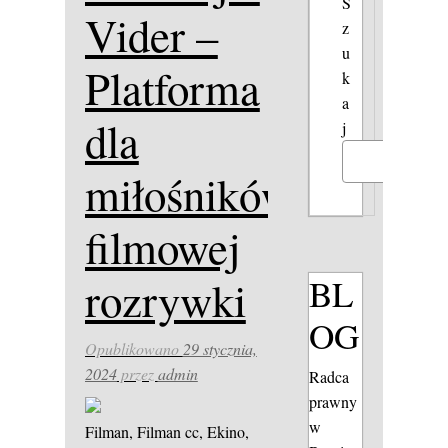
S
Vider –
z
u
Platforma
k
a
dla
j
Szukaj
miłośników
filmowej
BL
rozrywki
OG
Opublikowano
29 stycznia,
2024
przez
admin
Radca
prawny
w
Filman, Filman cc, Ekino,