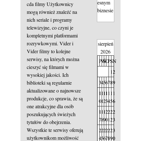
esnym
cda filmy
Użytkownicy
biznesie
mogą również znaleźć na
nich seriale i programy
telewizyjne, co czyni je
kompletnymi platformami
rozrywkowymi. Vider i
sierpień
Vider filmy to kolejne
2026
serwisy, na których można
P
W
Ś
C
P
S
N
cieszyć się filmami w
1
2
wysokiej jakości. Ich
3
4
5
6
7
8
9
biblioteki są regularnie
aktualizowane o najnowsze
1
1
1
1
1
1
1
produkcje, co sprawia, że są
0
1
2
3
4
5
6
one atrakcyjne dla osób
1
1
1
2
2
2
2
poszukujących świeżych
7
8
9
0
1
2
3
tytułów do obejrzenia.
Wszystkie te serwisy oferują
2
2
2
2
2
2
3
użytkownikom możliwość
4
5
6
7
8
9
0