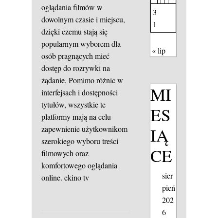
oglądania filmów w
3
dowolnym czasie i miejscu,
1
dzięki czemu stają się
popularnym wyborem dla
« lip
osób pragnących mieć
dostęp do rozrywki na
żądanie. Pomimo różnic w
MI
interfejsach i dostępności
tytułów, wszystkie te
ES
platformy mają na celu
IĄ
zapewnienie użytkownikom
szerokiego wyboru treści
CE
filmowych oraz
komfortowego oglądania
sier
online.
ekino tv
pień
202
6