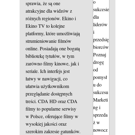
o
sprawia, że są one
sukcesie
atrakcyjne dla widzów z
dla
różnych regionów. Ekino i
liderów
Ekino TV to kolejne
i
platformy, które umożliwiają
przedsię
strumieniowanie filmów
biorców
online. Posiadają one bogatą
Poznaj
bibliotekę tytułów, w tym
drogę
zarówno filmy kinowe, jak i
od
seriale. Ich interfejs jest
pomysł
łatwy w nawigacji, co
u do
ułatwia użytkownikom
sukcesu
przeglądanie dostępnych
Marketi
treści. CDA HD oraz CDA
ng i
filmy to popularne serwisy
sprzeda
w Polsce, oferujące filmy w
ż w
wysokiej jakości oraz
nowocz
szerokim zakresie gatunków.